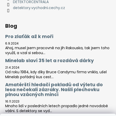
DETEKTORCENTRALA
detektory.vychodni.cechy.cz
Blog
Pro zlaťák až k moři
6.9.2024
Ahoj, musel jsem pracovně na jih Rakouska, tak jsem toho
využil, a vzal si sebou...
Minelab slaví 35 let a rozdává dárky
21.4.2024
Od roku 1984, kdy díky Bruce Candymu firma vnikla, ušel
Minelab pořádný kus cest...
Amatérští hledači pokladů od výletu do
lesa nečekali zázraky. Našli plechovku
plnou vzácných mincí
16.11.2023
Mnoho lidí v posledních letech propadlo jedné novodobé
vášni. S detektory se vyd...