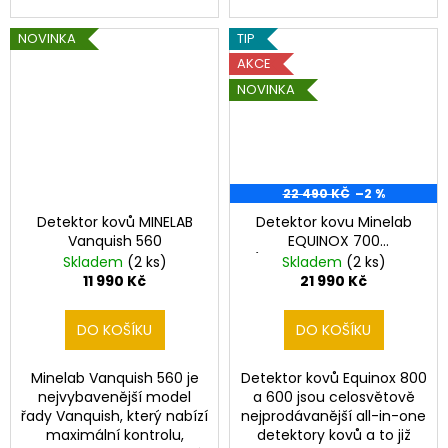
NOVINKA
TIP
AKCE
NOVINKA
22 490 KČ
–2 %
Detektor kovů MINELAB
Detektor kovu Minelab
Vanquish 560
EQUINOX 700
(dohledávačka Minelab
Skladem
(2 ks)
Skladem
(2 ks)
PRO-FIND 40 ZDARMA)
11 990 Kč
21 990 Kč
DO KOŠÍKU
DO KOŠÍKU
Minelab Vanquish 560 je
Detektor kovů Equinox 800
nejvybavenější model
a 600 jsou celosvětově
řady Vanquish, který nabízí
nejprodávanější all-in-one
maximální kontrolu,
detektory kovů a to již