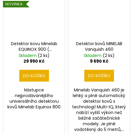
í
č
NOVINKA
u
Č
j
e
e
m
c
e
h
Detektor kovu Minelab
Detektor kovů MINELAB
EQUINOX 900 (
Vanquish 460
DETEKTOR
y
Dohledávačka Minelab
Skladem
(2 ks)
Skladem
(2 ks)
KOVŮ
PRO-FIND 40 ZDARMA)
MINELAB
29 990 Kč
9 690 Kč
VANQUISH
460
DO KOŠÍKU
DO KOŠÍKU
9
690
Kč
Nástupce
Minelab Vanquish 460 je
nejprodávanějšího
lehký a plně automatický
universálního detektoru
detektor kovů s
kovů Minelab Equinox 800
technologií Multi-IQ, který
nabízí vyšší výkon než
běžné začátečnické
modely. Je plně
vodotěsný do 5 metrů,...