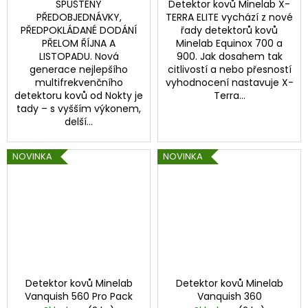
SPUŠTĚNY
Detektor kovů Minelab X-
PŘEDOBJEDNÁVKY,
TERRA ELITE vychází z nové
PŘEDPOKLÁDANÉ DODÁNÍ
řady detektorů kovů
PŘELOM ŘÍJNA A
Minelab Equinox 700 a
LISTOPADU. Nová
900. Jak dosahem tak
generace nejlepšího
citlivostí a nebo přesností
multifrekvenčního
vyhodnocení nastavuje X-
detektoru kovů od Nokty je
Terra...
tady – s vyšším výkonem,
delší...
NOVINKA
NOVINKA
Detektor kovů Minelab
Detektor kovů Minelab
Vanquish 560 Pro Pack
Vanquish 360