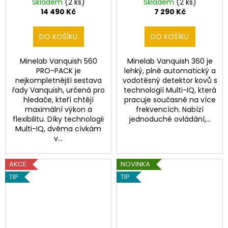
Skladem
(2 ks)
Skladem
(2 ks)
14 490 Kč
7 290 Kč
DO KOŠÍKU
DO KOŠÍKU
Minelab Vanquish 560
Minelab Vanquish 360 je
PRO-PACK je
lehký, plně automatický a
nejkompletnější sestava
vodotěsný detektor kovů s
řady Vanquish, určená pro
technologií Multi-IQ, která
hledače, kteří chtějí
pracuje současně na více
maximální výkon a
frekvencích. Nabízí
flexibilitu. Díky technologii
jednoduché ovládání,...
Multi-IQ, dvěma cívkám
v...
AKCE
NOVINKA
TIP
TIP