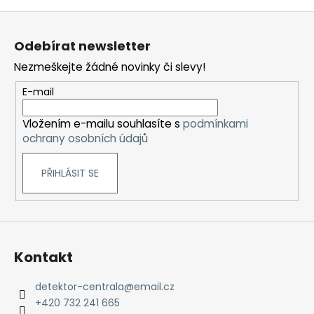
Z
á
Odebírat newsletter
p
Nezmeškejte žádné novinky či slevy!
a
t
E-mail
í
Vložením e-mailu souhlasíte s
podmínkami
ochrany osobních údajů
PŘIHLÁSIT SE
Kontakt
detektor-centrala
@
email.cz
+420 732 241 665