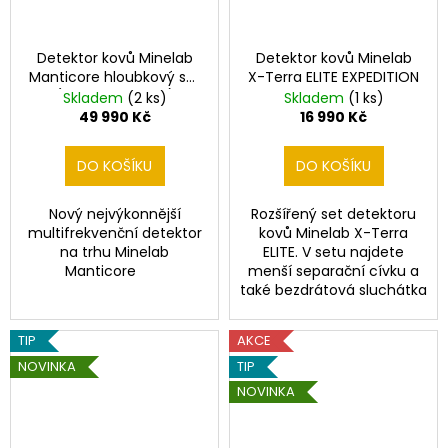
Detektor kovů Minelab
Detektor kovů Minelab
Manticore hloubkový set
X-Terra ELITE EXPEDITION
(3 sondy v ceně)
Skladem
(2 ks)
Skladem
(1 ks)
49 990 Kč
16 990 Kč
DO KOŠÍKU
DO KOŠÍKU
Nový nejvýkonnější
Rozšířený set detektoru
multifrekvenční detektor
kovů Minelab X-Terra
na trhu Minelab
ELITE. V setu najdete
Manticore
menší separační cívku a
také bezdrátová sluchátka
TIP
AKCE
NOVINKA
TIP
NOVINKA