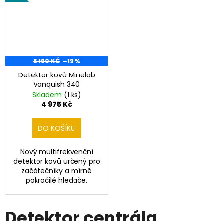
6 190 KČ
–19 %
Detektor kovů Minelab
Vanquish 340
Skladem
(1 ks)
4 975 Kč
DO KOŠÍKU
Nový multifrekvenční
detektor kovů určený pro
začátečníky a mírně
pokročilé hledače.
Detektor centrála