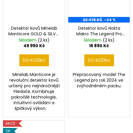
22 475 KČ
–24 %
Detektor kovů Minelab
Detektor kovů Nokta
Manticore GOLD & SILVER
Makro The Legend Pro
(3 sondy v ceně)
Pack - model 2024
Skladem
(2 ks)
Skladem
(2 ks)
49 990 Kč
16 890 Kč
DO KOŠÍKU
DO KOŠÍKU
Minelab Manticore je
Přepracovaný model The
revoluční detektor kovů
Legend pro rok 2024 ve
určený pro nejnáročnější
zvýhodněném packu.
hledače. Kombinuje
pokročilé technologie,
intuitivní ovládání a
špičkový výkon.
AKCE
TIP