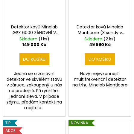
t
a
r
j
í
á
Detektor kovů Minelab
Detektor kovů Minelab
t
GPX 6000 ZÁNOVNÍ V
Manticore (3 sondy v
l
?
ZÁRUCE
ceně)
Skladem
(1 ks)
Skladem
(2 ks)
149 000 Kč
49 990 Kč
a
V
DO KOŠÍKU
DO KOŠÍKU
ý
HLEDAT
Jedná se o zánovní
Nový nejvýkonnější
c
detektor ve skvělém stavu
multifrekvenční detektor
v záruce, zakoupený u nás
na trhu Minelab Manticore
h
na prodejně. Při rychlém
D
jednání sleva. V případě
o
o
zájmu, předám kontakt na
p
majitele.
d
o
r
n
TIP
NOVINKA
u
AKCE