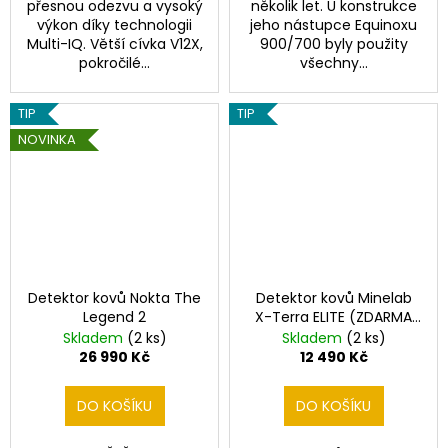
přesnou odezvu a vysoký
několik let. U konstrukce
výkon díky technologii
jeho nástupce Equinoxu
Multi-IQ. Větší cívka V12X,
900/700 byly použity
pokročilé...
všechny...
TIP
TIP
NOVINKA
Detektor kovů Nokta The
Detektor kovů Minelab
Legend 2
X-Terra ELITE (ZDARMA
Dohledávačka PRO-
Skladem
(2 ks)
Skladem
(2 ks)
FIND40)
26 990 Kč
12 490 Kč
DO KOŠÍKU
DO KOŠÍKU