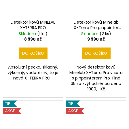
Detektor kovů MINELAB
Detektor kovů Minelab
X-TERRA PRO
X-Terra Pro pinpointer
SET
Skladem
(1 ks)
Skladem
(2 ks)
8 990 Kč
9 990 Kč
DO KOŠÍKU
DO KOŠÍKU
Absolutní pecka, skladný,
Nový detektor kovů
výkonný, vodotěsný, to je
Minelab X-Terra Pro v setu
nová X-TERRA PRO
s pinpointerem Pro-Find
35 za zvýhodněnou cenu
1000,- Kč
TIP
TIP
AKCE
AKCE