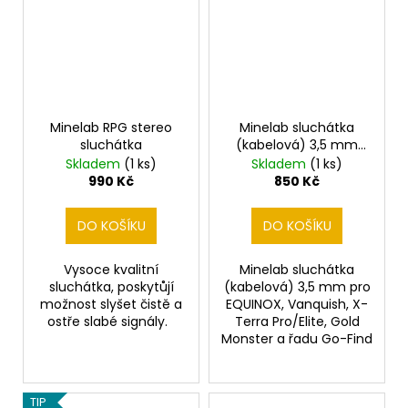
Minelab RPG stereo
Minelab sluchátka
sluchátka
(kabelová) 3,5 mm
pro EQUINOX, Vanquish
Skladem
(1 ks)
Skladem
(1 ks)
, X-Terra Pro/Elite,
990 Kč
850 Kč
Gold Monster a řadu
Go-Find
DO KOŠÍKU
DO KOŠÍKU
Vysoce kvalitní
Minelab sluchátka
sluchátka, poskytůjí
(kabelová) 3,5 mm pro
možnost slyšet čistě a
EQUINOX, Vanquish, X-
ostře slabé signály.
Terra Pro/Elite, Gold
Monster a řadu Go-Find
TIP