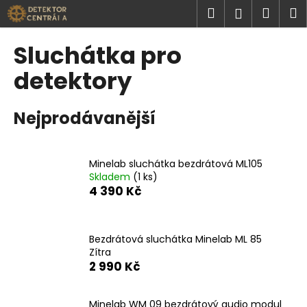
K
Přejít
Hledat
Náku
M
Přihlášen
na
o
obsah
Zpět
Zpět
košík
š
Sluchátka pro
í
C
detektory
k
o
p
Nejprodávanější
o
t
ř
Minelab sluchátka bezdrátová ML105
Skladem
(1 ks)
e
4 390 Kč
b
u
j
Bezdrátová sluchátka Minelab ML 85
e
Zítra
2 990 Kč
t
e
n
Minelab WM 09 bezdrátový audio modul