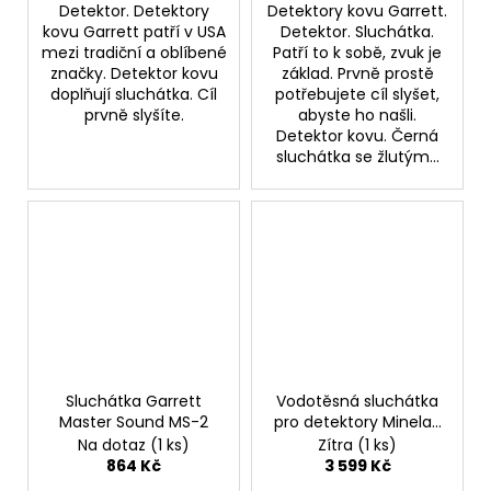
Detektor. Detektory
Detektory kovu Garrett.
kovu Garrett patří v USA
Detektor. Sluchátka.
mezi tradiční a oblíbené
Patří to k sobě, zvuk je
značky. Detektor kovu
základ. Prvně prostě
doplňují sluchátka. Cíl
potřebujete cíl slyšet,
prvně slyšíte.
abyste ho našli.
Detektor kovu. Černá
sluchátka se žlutým...
Sluchátka Garrett
Vodotěsná sluchátka
Master Sound MS-2
pro detektory Minelab
Equinox
Na dotaz
(1 ks)
Zítra
(1 ks)
600/700/800/900, X-
864 Kč
3 599 Kč
Terra Pro/ELITE a