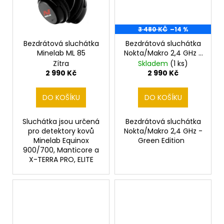
3 480 KČ
–14 %
Bezdrátová sluchátka
Bezdrátová sluchátka
Minelab ML 85
Nokta/Makro 2,4 GHz -
Green Edition
Zítra
Skladem
(1 ks)
2 990 Kč
2 990 Kč
DO KOŠÍKU
DO KOŠÍKU
Sluchátka jsou určená
Bezdrátová sluchátka
pro detektory kovů
Nokta/Makro 2,4 GHz -
Minelab Equinox
Green Edition
900/700, Manticore a
X-TERRA PRO, ELITE