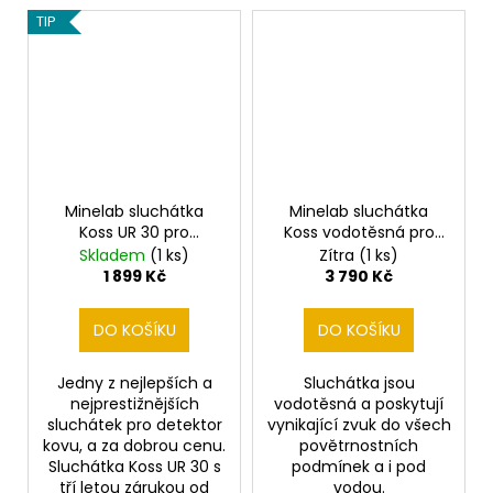
TIP
Minelab sluchátka
Minelab sluchátka
Koss UR 30 pro
Koss vodotěsná pro
detektory kovu
CTX 3030
Skladem
(1 ks)
Zítra
(1 ks)
1 899 Kč
3 790 Kč
DO KOŠÍKU
DO KOŠÍKU
Jedny z nejlepších a
Sluchátka jsou
nejprestižnějších
vodotěsná a poskytují
sluchátek pro detektor
vynikající zvuk do všech
kovu, a za dobrou cenu.
povětrnostních
Sluchátka Koss UR 30 s
podmínek a i pod
tří letou zárukou od
vodou.