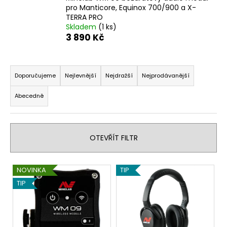
pro Manticore, Equinox 700/900 a X-
a
TERRA PRO
j
Skladem
(1 ks)
í
3 890 Kč
t
Ř
?
a
Doporučujeme
Nejlevnější
Nejdražší
Nejprodávanější
z
Abecedně
e
n
HLEDAT
í
OTEVŘÍT FILTR
p
r
D
V
o
NOVINKA
TIP
o
ý
d
p
TIP
p
u
o
r
i
k
u
s
t