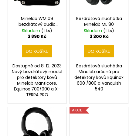
č
p
ů
u
r
j
o
Minelab WM 09
Bezdrátová sluchátka
e
bezdrátový audio
Minelab ML 80
d
m
modul pro Manticore,
Skladem
(1 ks)
Skladem
(1 ks)
e
u
Equinox 700/900 a X-
3 890 Kč
3 300 Kč
TERRA PRO
k
t
DO KOŠÍKU
DO KOŠÍKU
DETEKTOR
KOVŮ
ů
MINELAB
Dostupné od 8. 12. 2023
Bezdrátová sluchátka
VANQUISH
Nový bezdrátový modul
Minelab určená pro
560
pro detektory kovů
detektory kovů Equinox
11
Minelab Manticore,
600 /800 a Vanquish
990
Equinox 700/900 a X-
540
Kč
TERRA PRO
AKCE