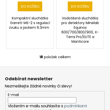
Manticore
DO KOŠÍKU
DO KOŠÍKU
Kompaktní sluchátka
Vodotěsná sluchátka
Garrett MS-2 s regulací
pro detektory Minelab
zvuku a jackem 6.3mm
Equinox
600/700/800/900, X-
Terra Pro/ELITE a
Manticore
18
položek celkem
O
v
Z
l
á
á
Odebírat newsletter
d
p
a
Nezmeškejte žádné novinky či slevy!
a
c
t
E-mail
í
í
p
Vložením e-mailu souhlasíte s
podmínkami
r