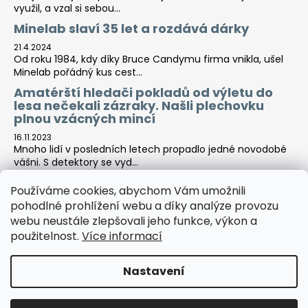
využil, a vzal si sebou...
Minelab slaví 35 let a rozdává dárky
21.4.2024
Od roku 1984, kdy díky Bruce Candymu firma vnikla, ušel
Minelab pořádný kus cest...
Amatérští hledači pokladů od výletu do
lesa nečekali zázraky. Našli plechovku
plnou vzácných mincí
16.11.2023
Mnoho lidí v posledních letech propadlo jedné novodobé
vášni. S detektory se vyd...
Používáme cookies, abychom Vám umožnili
pohodlné prohlížení webu a díky analýze provozu
Tara-print
webu neustále zlepšovali jeho funkce, výkon a
použitelnost.
Více informací
Nastavení
Vytvořil Shoptet
Copyright 2026
Detektor centrála
. Všechna práva