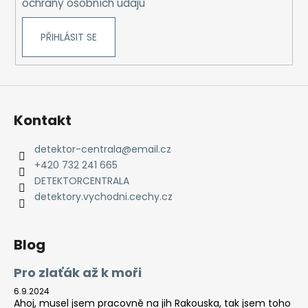
ochrany osobních údajů
v
k
PŘIHLÁSIT SE
y
v
ý
p
i
s
Kontakt
u
detektor-centrala
@
email.cz
+420 732 241 665
DETEKTORCENTRALA
detektory.vychodni.cechy.cz
Blog
Pro zlaťák až k moři
6.9.2024
Ahoj, musel jsem pracovně na jih Rakouska, tak jsem toho