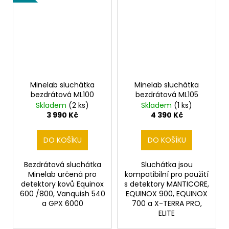
Minelab sluchátka
Minelab sluchátka
bezdrátová ML100
bezdrátová ML105
Skladem
(2 ks)
Skladem
(1 ks)
3 990 Kč
4 390 Kč
DO KOŠÍKU
DO KOŠÍKU
Bezdrátová sluchátka
Sluchátka jsou
Minelab určená pro
kompatibilní pro použití
detektory kovů Equinox
s detektory MANTICORE,
600 /800, Vanquish 540
EQUINOX 900, EQUINOX
a GPX 6000
700 a X-TERRA PRO,
ELITE