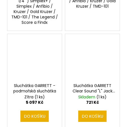
1/4 ") Simplex+ /
/ Anfibio / Kruzer / Gold
Simplex / Anfibio /
Kruzer / TMD-101
Kruzer / Gold Kruzer /
TMD-101 / The Legend /
Score a Findx
Sluchátka GARRETT -
Sluchátka GARRETT
podmořská sluchátka
Clear Sound "L" Jack
6,3mm
Zítra
(1 ks)
Skladem
(1 ks)
5 097 Kč
721 Kč
DO KOŠÍKU
DO KOŠÍKU