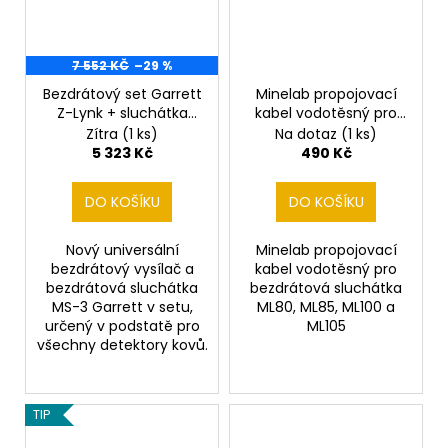
7 552 KČ
–29 %
Bezdrátový set Garrett
Minelab propojovací
Z-Lynk + sluchátka
kabel vodotěsný pro
MS-3
bezdrátová sluchátka
Zítra
(1 ks)
Na dotaz
(1 ks)
ML80, ML85, ML100 a
5 323 Kč
490 Kč
ML105
DO KOŠÍKU
DO KOŠÍKU
Nový universální
Minelab propojovací
bezdrátový vysílač a
kabel vodotěsný pro
bezdrátová sluchátka
bezdrátová sluchátka
MS-3 Garrett v setu,
ML80, ML85, ML100 a
určený v podstatě pro
ML105
všechny detektory kovů.
TIP