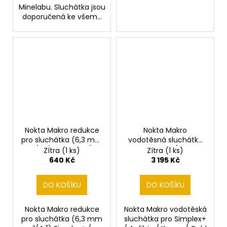
Minelabu. Sluchátka jsou
doporučená ke všem...
Nokta Makro redukce
Nokta Makro
pro sluchátka (6,3 mm
vodotěsná sluchátka
1/4 ") Simplex+ /
pro Simplex+ / Anfibio
Zítra
(1 ks)
Zítra
(1 ks)
Simplex / Anfibio /
/ Kruzer / Gold Kruzer /
640 Kč
3 195 Kč
Kruzer / Gold Kruzer /
TMD-101
TMD-101 / The Legend
DO KOŠÍKU
DO KOŠÍKU
/ Score a Findx
Nokta Makro redukce
Nokta Makro vodotěská
pro sluchátka (6,3 mm
sluchátka pro Simplex+