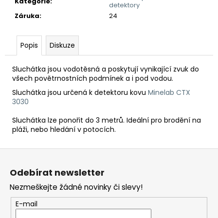
č
Kategorie
:
detektory
u
Záruka
:
24
j
e
m
Popis
Diskuze
e
Sluchátka jsou vodotěsná a poskytují vynikající zvuk do
všech povětrnostních podmínek a i pod vodou.
DETEKTOR
KOVŮ
Sluchátka jsou určená k detektoru kovu
Minelab CTX
MINELAB
3030
MANTICORE
(3
Sluchátka lze ponořit do 3 metrů. Ideální pro brodění na
SONDY
pláži, nebo hledání v potocích.
V
CENĚ)
Z
49
990
á
Kč
Odebírat newsletter
p
Nezmeškejte žádné novinky či slevy!
a
t
E-mail
í