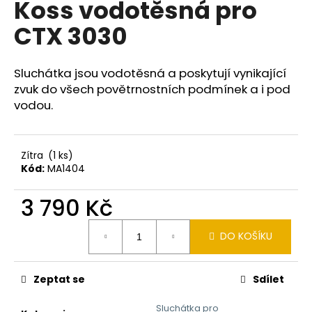
Koss vodotěsná pro
a
CTX 3030
j
í
t
Sluchátka jsou vodotěsná a poskytují vynikající
?
zvuk do všech povětrnostních podmínek a i pod
vodou.
Zítra
(1 ks)
HLEDAT
Kód:
MA1404
3 790 Kč
D
Měrná
o
DO KOŠÍKU
cena:
p
o
Zeptat se
Sdílet
r
u
Sluchátka pro