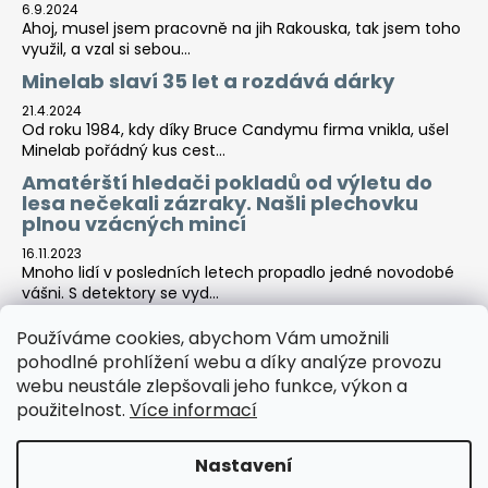
6.9.2024
Ahoj, musel jsem pracovně na jih Rakouska, tak jsem toho
využil, a vzal si sebou...
Minelab slaví 35 let a rozdává dárky
21.4.2024
Od roku 1984, kdy díky Bruce Candymu firma vnikla, ušel
Minelab pořádný kus cest...
Amatérští hledači pokladů od výletu do
lesa nečekali zázraky. Našli plechovku
plnou vzácných mincí
16.11.2023
Mnoho lidí v posledních letech propadlo jedné novodobé
vášni. S detektory se vyd...
Používáme cookies, abychom Vám umožnili
pohodlné prohlížení webu a díky analýze provozu
Tara-print
webu neustále zlepšovali jeho funkce, výkon a
použitelnost.
Více informací
Nastavení
Vytvořil Shoptet