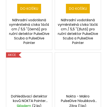
DO KOŠÍKU
DO KOŠÍKU
Náhradní vodotěsná
Náhradní vodotěsná
vyměnitelná cívka 14x14
vyměnitelná cívka 14x14
cm / 5,5 "(černá) pro
cm / 5,5 "(žlutá) pro
ruční detektor PulseDive
ruční detektor PulseDive
Scuba a PulseDive
Scuba a PulseDive
Pointer
Pointer
AKCE
Dohledávací detektor
Nokta - Makro
kovů NOKTA Pointer
PulseDive hloubková
NEW - vodotěsný
vodotěsná cívka 20
Skladem
(2 ks)
Zítra
(1 ks)