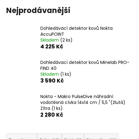
a
Nejprodávanější
j
í
Dohledávací detektor kovů Nokta
t
AccuPOINT
?
Skladem
(2 ks)
4 225 Kč
Dohledávací detektor kovů Minelab PRO-
FIND 40
HLEDAT
Skladem
(1 ks)
3 590 Kč
Nokta - Makro PulseDive náhradní
D
vodotěsná cívka 14x14 cm / 5,5 "(žlutá)
o
Zítra
(1 ks)
p
2 280 Kč
o
r
Ř
u