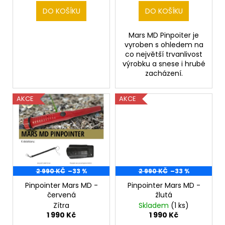
t
DO KOŠÍKU
DO KOŠÍKU
ů
Mars MD Pinpoiter je
vyroben s ohledem na
co největší trvanlivost
výrobku a snese i hrubé
zacházení.
AKCE
AKCE
2 990 KČ
–33 %
2 990 KČ
–33 %
Pinpointer Mars MD -
Pinpointer Mars MD -
červená
žlutá
Zítra
Skladem
(1 ks)
1 990 Kč
1 990 Kč