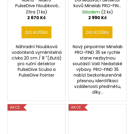
PulseDive hloubková
kovů Minelab PRO-FIND
vodotěsná cívka 20
35
Zítra
(1 ks)
Skladem
(2 ks)
cm / 8 "(žlutá)
2 670 Kč
2 990 Kč
DO KOŠÍKU
DO KOŠÍKU
Náhradní hloubková
Nový pinpointer Minelab
vodotěsná vyměnitelná
PRO-FIND 35 se rychle
cívka 20 cm / 8 "(žlutá)
stane nezbytnou
pro ruční detektor
součástí Vaší hledačské
PulseDive Scuba a
výbavy. PRO-FIND 35
PulseDive Pointer
nabízí bezkonkurenčně
přesnou identifikaci
vzdálenosti předmětu,
díky...
AKCE
AKCE