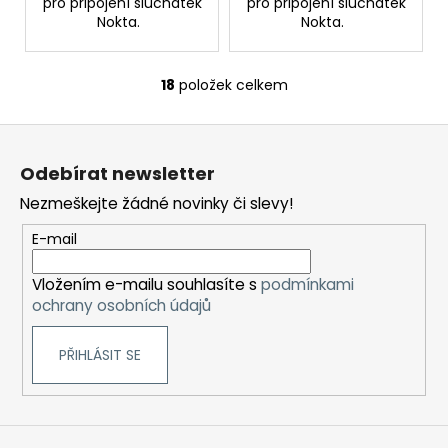
pro připojení sluchátek
pro připojení sluchátek
Nokta.
Nokta.
18
položek celkem
O
v
Z
l
á
á
Odebírat newsletter
d
p
a
Nezmeškejte žádné novinky či slevy!
a
c
t
E-mail
í
í
p
Vložením e-mailu souhlasíte s
podmínkami
r
ochrany osobních údajů
v
k
PŘIHLÁSIT SE
y
v
ý
p
i