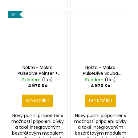
TIP
Nokta - Makro
Nokta - Makro
Pulsedive Pointer +
PulseDive Scuba
Scuba Yellow SET
detektor + sonda
Skladem
(1 ks)
Skladem
(1 ks)
20cm Yellow
4 970 Kč
4 970 Kč
DO KOŠÍKU
DO KOŠÍKU
Nový pulsní pinpointer s
Nový pulsní pinpointer s
možností připojení cívky
možností připojení cívky
a také integrovaným
a také integrovaným
bezdrátovým modulem
bezdrátovým modulem