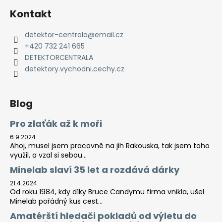
s
Kontakt
u
detektor-centrala
@
email.cz
+420 732 241 665
DETEKTORCENTRALA
detektory.vychodni.cechy.cz
Blog
Pro zlaťák až k moři
6.9.2024
Ahoj, musel jsem pracovně na jih Rakouska, tak jsem toho
využil, a vzal si sebou...
Minelab slaví 35 let a rozdává dárky
21.4.2024
Od roku 1984, kdy díky Bruce Candymu firma vnikla, ušel
Minelab pořádný kus cest...
Amatérští hledači pokladů od výletu do