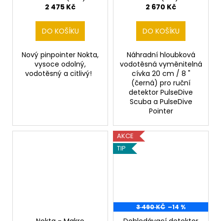
cm / 8 "(černá)
2 475 Kč
2 670 Kč
DO KOŠÍKU
DO KOŠÍKU
Nový pinpointer Nokta,
Náhradní hloubková
vysoce odolný,
vodotěsná vyměnitelná
vodotěsný a citlivý!
cívka 20 cm / 8 "
(černá) pro ruční
detektor PulseDive
Scuba a PulseDive
Pointer
AKCE
TIP
3 490 KČ
–14 %
Nokta - Makro
Dohledávací detektor