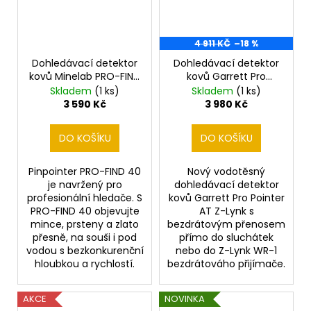
4 911 KČ
–18 %
Dohledávací detektor
Dohledávací detektor
kovů Minelab PRO-FIND
kovů Garrett Pro
40
Pointer AT Z-Lynk
Skladem
(1 ks)
Skladem
(1 ks)
3 590 Kč
3 980 Kč
DO KOŠÍKU
DO KOŠÍKU
Pinpointer PRO-FIND 40
Nový vodotěsný
je navržený pro
dohledávací detektor
profesionální hledače. S
kovů Garrett Pro Pointer
PRO-FIND 40 objevujte
AT Z-Lynk s
mince, prsteny a zlato
bezdrátovým přenosem
přesně, na souši i pod
přímo do sluchátek
vodou s bezkonkurenční
nebo do Z-Lynk WR-1
hloubkou a rychlostí.
bezdrátováho přijímače.
AKCE
NOVINKA