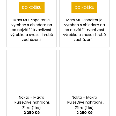
DO KOŠÍKU
DO KOŠÍKU
Mars MD Pinpoiter je
Mars MD Pinpoiter je
vyroben s ohledem na
vyroben s ohledem na
co největší trvanlivost
co největší trvanlivost
výrobku a snese i hrubé
výrobku a snese i hrubé
zacházení.
zacházení.
Nokta - Makro
Nokta - Makro
PulseDive náhradní
PulseDive náhradní
vodotěsná cívka 14x14
vodotěsná cívka 14x14
Zítra
(1 ks)
Zítra
(1 ks)
cm / 5,5 "(černá)
cm / 5,5 "(žlutá)
2 280 Kč
2 280 Kč