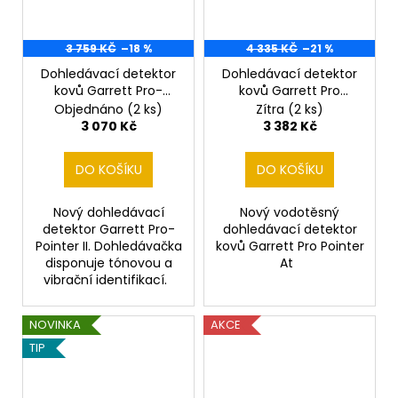
3 759 KČ
–18 %
4 335 KČ
–21 %
Dohledávací detektor
Dohledávací detektor
kovů Garrett Pro-
kovů Garrett Pro
Pointer II
Pointer AT
Objednáno
(2 ks)
Zítra
(2 ks)
3 070 Kč
3 382 Kč
DO KOŠÍKU
DO KOŠÍKU
Nový dohledávací
Nový vodotěsný
detektor Garrett Pro-
dohledávací detektor
Pointer II. Dohledávačka
kovů Garrett Pro Pointer
disponuje tónovou a
At
vibrační identifikací.
NOVINKA
AKCE
TIP