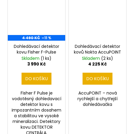
4 490 KČ
–11 %
Dohledávací detektor
Dohledávací detektor
kovu Fisher F-Pulse
kovů Nokta AccuPOINT
Skladem
(1 ks)
Skladem
(2 ks)
3 990 Kč
4 225 Kč
DO KOŠÍKU
DO KOŠÍKU
Fisher F Pulse je
AccuPOINT – nová
vodotěsný dohledavací
rychlejší a chytřejší
detektor kovu s
dohledávačka
impozantním dosahem
a stabilitou ve vysoké
mineralizaci. Detektory
kovu DETEKTOR
CENTRÁLA.