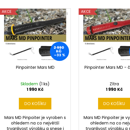
DETEKTOR KOVU MINELAB EQUINOX 700
DETEKTOR KOVŮ
e
(DOHLEDÁVAČKA MINELAB PRO-FIND 40
(3 SONDY V CEN
V
n
ZDARMA)
AKCE
AKCE
ý
49 990 Kč
Kód:
RD1501
K
í
21 990 Kč
p
Původně:
22 490 Kč
p
i
r
s
o
p
2 990
d
r
KČ
–33 %
u
o
k
d
Pinpointer Mars MD
Pinpointer Mars MD - 
t
u
ů
k
Skladem
(1 ks)
Zítra
t
1 990 Kč
1 990 Kč
ů
DO KOŠÍKU
DO KOŠÍKU
Mars MD Pinpoiter je vyroben s
Mars MD Pinpoiter je v
ohledem na co největší
ohledem na co nejv
trvanlivost výrobku a snese i
trvanlivost výrobku a 