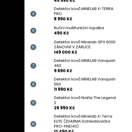
49 990 Kč
Detektor kovů MINELAB X-TERRA
PRO
8 990 Kč
Ruční multifunkční lopatka
490 Kč
Detektor kovů Minelab GPX 6000
ZÁNOVNÍ V ZÁRUCE
149 000 Kč
Detektor kovů MINELAB Vanquish
460
9 690 Kč
Detektor kovů MINELAB Vanquish
560
11 990 Kč
Detektor kovů Nokta The Legend
2
26 990 Kč
Detektor kovů Minelab X-Terra
ELITE (ZDARMA Dohledávačka
PRO-FIND40)
12 490 Kč