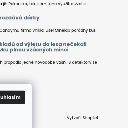
jih Rakouska, tak jsem toho využil, a vzal si
a rozdává dárky
 Candymu firma vnikla, ušel Minelab pořádný kus
kladů od výletu do lesa nečekali
ovku plnou vzácných mincí
ch propadlo jedné novodobé vášni. S detektory se
ouhlasím
Vytvořil Shoptet