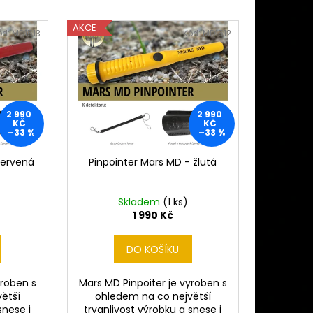
 MINELAB MANTICORE
Ě)
AKCE
ód:
MD1513
Kód:
MD1512
2 990
2 990
KČ
KČ
–33 %
–33 %
červená
Pinpointer Mars MD - žlutá
Skladem
(1 ks)
1 990 Kč
DO KOŠÍKU
yroben s
Mars MD Pinpoiter je vyroben s
ětší
ohledem na co největší
snese i
trvanlivost výrobku a snese i