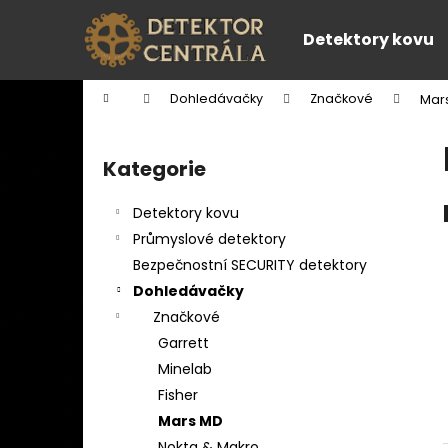
K
Přejít
na
o
Detektory kovu
obsah
Zpět
Zpět
š
do
do
í
Domů
Dohledávačky
Značkové
Mar
k
obchodu
obchodu
P
o
Kategorie
Přeskočit
s
kategorie
t
Detektory kovu
r
Průmyslové detektory
a
Bezpečnostní SECURITY detektory
n
Dohledávačky
n
Značkové
í
Garrett
p
Minelab
a
Fisher
n
Mars MD
e
Nokta & Makro