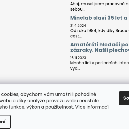
Ahoj, musel jsem pracovně na 
sebou...
Minelab slaví 35 let 
21.4.2024
Od roku 1984, kdy díky Bruce
cest...
Amatérští hledači po
zázraky. Našli plech
16.11.2023
Mnoho lidí v posledních lete
vyd...
Tara-print
 cookies, abychom Vám umožnili pohodlné
S
 webu a díky analýze provozu webu neustále
jeho funkce, výkon a použitelnost.
Více informací
áva vyhrazena.
Upravit nastavení cookies
ní