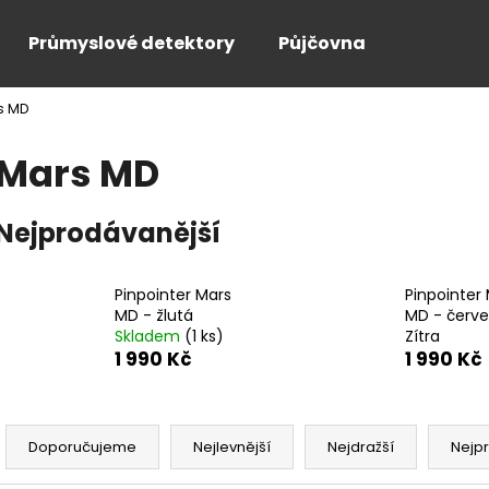
Průmyslové detektory
Půjčovna
s MD
Co potřebujete najít?
Mars MD
HLEDAT
Nejprodávanější
Doporučujeme
Pinpointer Mars
Pinpointer
MD - žlutá
MD - červ
Skladem
(1 ks)
Zítra
1 990 Kč
1 990 Kč
Ř
a
Doporučujeme
Nejlevnější
Nejdražší
Nejp
z