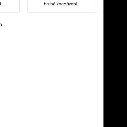
.
hrubé zacházení.
m