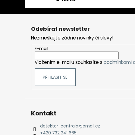
Z
á
Odebírat newsletter
p
Nezmeškejte žádné novinky či slevy!
a
t
E-mail
í
Vložením e-mailu souhlasíte s
podmínkami o
PŘIHLÁSIT SE
Kontakt
detektor-centrala
@
email.cz
+420 732 241 665