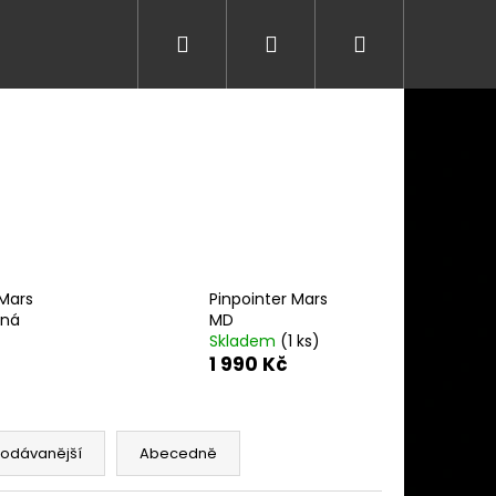
Hledat
Přihlášení
Nákupní
košík
 Mars
Pinpointer Mars
ená
MD
Skladem
(1 ks)
1 990 Kč
Následující
rodávanější
Abecedně