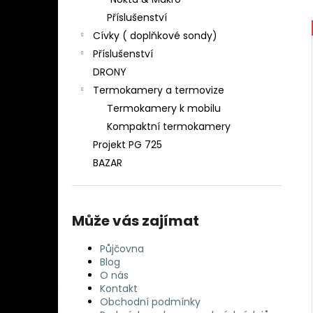
DETEKTOR KOVU MINELAB EQUINOX 900
l
( DOHLEDÁVAČKA MINELAB PRO-FIND
Příslušenství
40 ZDARMA)
Cívky ( doplňkové sondy)
29 990 Kč
Příslušenství
DRONY
Termokamery a termovize
Termokamery k mobilu
Kompaktní termokamery
Projekt PG 725
BAZAR
Může vás zajímat
Půjčovna
Blog
O nás
Kontakt
Obchodní podmínky