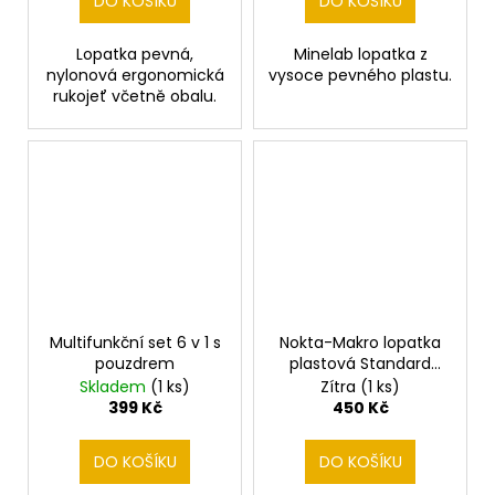
DO KOŠÍKU
DO KOŠÍKU
Lopatka pevná,
Minelab lopatka z
nylonová ergonomická
vysoce pevného plastu.
rukojeť včetně obalu.
Multifunkční set 6 v 1 s
Nokta-Makro lopatka
pouzdrem
plastová Standard
Digger + pouzdro na
Skladem
(1 ks)
Zítra
(1 ks)
opasek
399 Kč
450 Kč
DO KOŠÍKU
DO KOŠÍKU