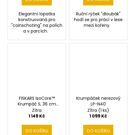
Elegantní lopatka
Ruční rýček "dloubák"
konstruovaná pro
hodí se pro práci v lese
"coinschoting" na polích
mezi kořeny.
a v parcích.
FISKARS IsoCore™
Krumpáček nerezový
Krumpáč S, 36 cm
LP-N40
1062937
Zítra
Zítra
(1 ks)
1 149 Kč
1 099 Kč
DO KOŠÍKU
DO KOŠÍKU