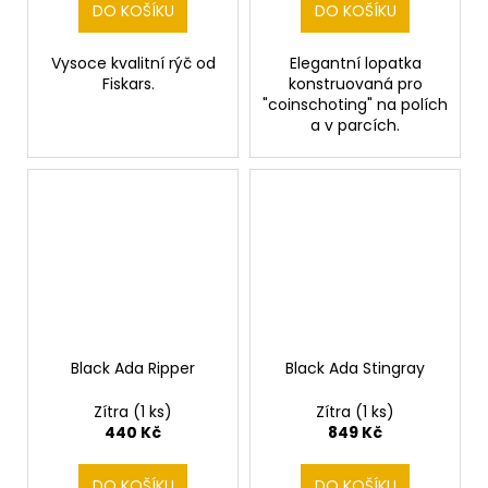
DO KOŠÍKU
DO KOŠÍKU
Vysoce kvalitní rýč od
Elegantní lopatka
Fiskars.
konstruovaná pro
"coinschoting" na polích
a v parcích.
Black Ada Ripper
Black Ada Stingray
Zítra
(1 ks)
Zítra
(1 ks)
440 Kč
849 Kč
DO KOŠÍKU
DO KOŠÍKU