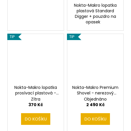
Nokta-Makro lopatka
plastová Standard
Digger + pouzdro na
opasek
TIP
TIP
Nokta-Makro lopatka
Nokta-Makro Premium
prosívací plastová -
Shovel - nerezový
žlutá
skládací rýč
Zítra
Objednáno
370 Kč
2 490 Kč
DO KOŠÍKU
DO KOŠÍKU