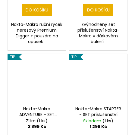
DO KOŠÍKU
DO KOŠÍKU
Nokta-Makro ruční rýček
Zvýhodněný set
nerezový Premium
příslušenství Nokta-
Digger + pouzdro na
Makro v dárkovém
opasek
balení
TIP
TIP
Nokta-Makro
Nokta-Makro STARTER
ADVENTURE - SET
- SET příslušenství
příslušenství
Zítra
(1 ks)
Skladem
(1 ks)
3 899 Kč
1 299 Kč