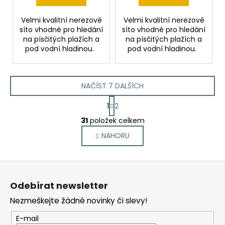
Velmi kvalitní nerezové
Velmi kvalitní nerezové
síto vhodné pro hledání
síto vhodné pro hledání
na písčitých plažích a
na písčitých plažích a
pod vodní hladinou.
pod vodní hladinou.
NAČÍST 7 DALŠÍCH
S
1
2
t
O
r
31
položek celkem
v
á
NAHORU
l
n
k
á
o
d
Z
v
a
á
á
c
Odebírat newsletter
n
p
í
í
Nezmeškejte žádné novinky či slevy!
p
a
r
t
E-mail