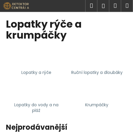
K
Přejít
Hledat
Náku
M
Přihlášen
na
o
obsah
Zpět
Zpět
košík
š
Lopatky rýče a
í
C
krumpáčky
k
o
p
o
t
ř
Lopatky a rýče
Ruční lopatky a dloubáky
e
b
u
j
Lopatky do vody a na
Krumpáčky
e
pláž
t
e
Nejprodávanější
n