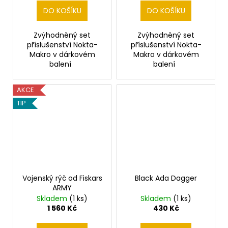
DO KOŠÍKU
DO KOŠÍKU
Zvýhodněný set
Zvýhodněný set
příslušenství Nokta-
příslušenství Nokta-
Makro v dárkovém
Makro v dárkovém
balení
balení
AKCE
TIP
Vojenský rýč od Fiskars
Black Ada Dagger
ARMY
Skladem
(1 ks)
Skladem
(1 ks)
1 560 Kč
430 Kč