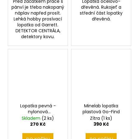
Před začátkem práce s
Lopatka ocelovo-
pánví je třeba nakopaný
dřevěná. Rukojeť a
náplav napřed prosít.
střední část lopatky
Lehká hobby prosívací
dřevěná.
lopatka od Garrett.
DETEKTOR CENTRÁLA,
detektory kovu.
Lopatka pevná -
Minelab lopatka
nylonová
plastová Go-Find
ergonomická rukojeť
Skladem
(2 ks)
Zítra
(1 ks)
270 Kč
390 Kč