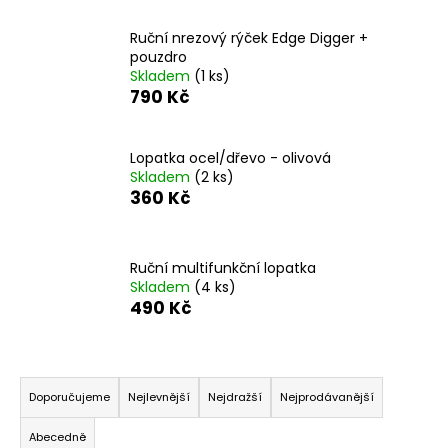
a
Ruční nrezový rýček Edge Digger +
j
pouzdro
í
Skladem
(1 ks)
790 Kč
t
?
Lopatka ocel/dřevo - olivová
Skladem
(2 ks)
360 Kč
HLEDAT
Ruční multifunkční lopatka
Skladem
(4 ks)
490 Kč
D
o
p
Ř
o
a
Doporučujeme
Nejlevnější
Nejdražší
Nejprodávanější
r
z
u
Abecedně