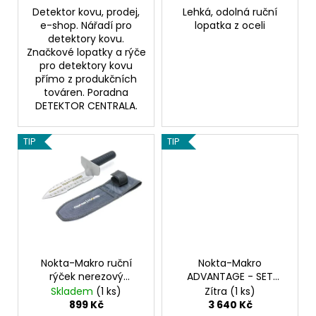
Detektor kovu, prodej,
Lehká, odolná ruční
e-shop. Nářadí pro
lopatka z oceli
detektory kovu.
Značkové lopatky a rýče
pro detektory kovu
přímo z produkčních
továren. Poradna
DETEKTOR CENTRALA.
TIP
TIP
Nokta-Makro ruční
Nokta-Makro
rýček nerezový
ADVANTAGE - SET
Premium Digger +
příslušenství
Skladem
(1 ks)
Zítra
(1 ks)
pouzdro
899 Kč
3 640 Kč