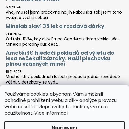
6.9.2024
Ahoj, musel jsem pracovně na jih Rakouska, tak jsem toho
využil, a vzal si sebou...
Minelab slaví 35 let a rozdává dárky
21.4.2024
Od roku 1984, kdy díky Bruce Candymu firma vnikla, ušel
Minelab pořádný kus cest...
Amatérští hledači pokladů od výletu do
lesa nečekali zázraky. Našli plechovku
plnou vzácných mincí
16.11.2023
Mnoho lidí v posledních letech propadlo jedné novodobé
vášni. S detektory se vyd...
Používáme cookies, abychom Vám umožnili
pohodlné prohlížení webu a díky analýze provozu
Tara-print
webu neustále zlepšovali jeho funkce, výkon a
použitelnost.
Více informací
Nastavení