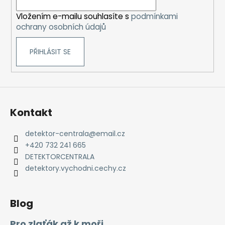
v
í
k
Vložením e-mailu souhlasíte s
podmínkami
y
ochrany osobních údajů
v
ý
PŘIHLÁSIT SE
p
i
s
u
Kontakt
detektor-centrala
@
email.cz
+420 732 241 665
DETEKTORCENTRALA
detektory.vychodni.cechy.cz
Blog
Pro zlaťák až k moři