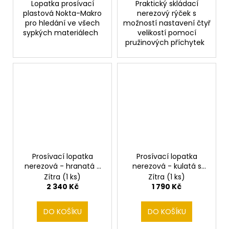
Lopatka prosívací
Praktický skládací
plastová Nokta-Makro
nerezový rýček s
pro hledání ve všech
možností nastavení čtyř
sypkých materiálech
velikostí pomocí
pružinových příchytek
Prosívací lopatka
Prosívací lopatka
nerezová - hranatá s
nerezová - kulatá s
oddělitelnou násadou
oddělitelnou násadou
Zítra
(1 ks)
Zítra
(1 ks)
2 340 Kč
1 790 Kč
DO KOŠÍKU
DO KOŠÍKU