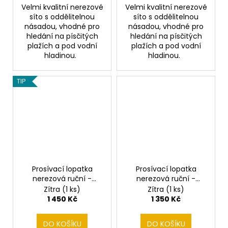
Velmi kvalitní nerezové
Velmi kvalitní nerezové
síto s oddělitelnou
síto s oddělitelnou
násadou, vhodné pro
násadou, vhodné pro
hledání na písčitých
hledání na písčitých
plažích a pod vodní
plažích a pod vodní
hladinou.
hladinou.
TIP
Prosívací lopatka
Prosívací lopatka
nerezová ruční -
nerezová ruční -
hranatá
kulatá
Zítra
(1 ks)
Zítra
(1 ks)
1 450 Kč
1 350 Kč
DO KOŠÍKU
DO KOŠÍKU