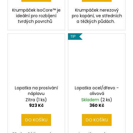
Krumpáček IsoCore™ je
Krumpáček nerezový
ideální pro rozbíjení
pro kopání, ve středních
tvrdých povrchů
a těžkých půdách.
TIP
Lopatka na prosívání
Lopatka ocel/dřevo -
náplavu
olivová
Zítra
(1 ks)
Skladem
(2 ks)
923 Kč
360 Kč
DO KOŠÍKU
DO KOŠÍKU