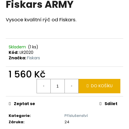
Fiskars ARMY
a
j
Vysoce kvalitní rýč od Fiskars.
í
t
?
Skladem
(1 ks)
Kód:
LR2020
Značka:
Fiskars
HLEDAT
1 560 Kč
Měrná
DO KOŠÍKU
cena:
D
o
p
Zeptat se
Sdílet
o
Kategorie
:
Příslušenství
r
Záruka
:
24
u