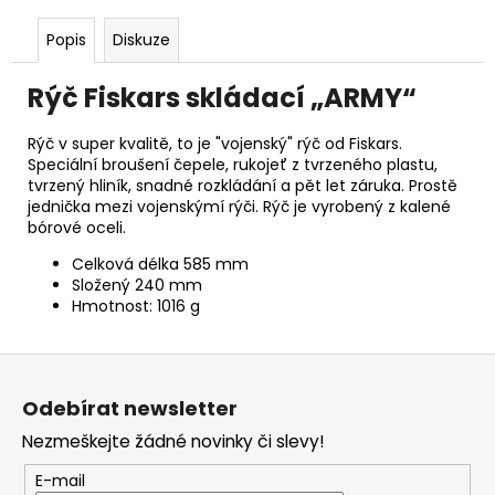
č
u
Popis
Diskuze
j
e
Rýč Fiskars skládací „ARMY“
m
e
Rýč v super kvalitě, to je "vojenský" rýč od Fiskars.
Speciální broušení čepele, rukojeť z tvrzeného plastu,
tvrzený hliník, snadné rozkládání a pět let záruka. Prostě
DETEKTOR
KOVŮ
jednička mezi vojenskýmí rýči. Rýč je vyrobený z kalené
MINELAB
bórové oceli.
GPX
6000
Celková délka 585 mm
ZÁNOVNÍ
Složený 240 mm
V
Hmotnost: 1016 g
ZÁRUCE
149
Z
000
Kč
á
Odebírat newsletter
p
Nezmeškejte žádné novinky či slevy!
a
t
E-mail