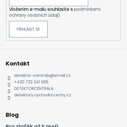
í
Vložením e-mailu souhlasíte s
podmínkami
ochrany osobních údajů
PŘIHLÁSIT SE
Kontakt
detektor-centrala
@
email.cz
+420 732 241 665
DETEKTORCENTRALA
detektory.vychodni.cechy.cz
Blog
Pro zlaťák až k moři