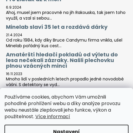
6.9.2024
Ahoj, musel jsem pracovně na jih Rakouska, tak jsem toho
využil, a vzal si sebou...
Minelab slaví 35 let a rozdává dárky
21.4.2024
Od roku 1984, kdy díky Bruce Candymu firma vnikla, ušel
Minelab pořádný kus cest...
Amatérští hledači pokladů od výletu do
lesa nečekali zázraky. Našli plechovku
plnou vzácných mincí
16.11.2023
Mnoho lidí v posledních letech propadlo jedné novodobé
vášni. S detektory se vyd...
Používáme cookies, abychom Vám umožnili
pohodlné prohlížení webu a díky analýze provozu
Tara-print
webu neustále zlepšovali jeho funkce, výkon a
použitelnost.
Více informací
Nastavení