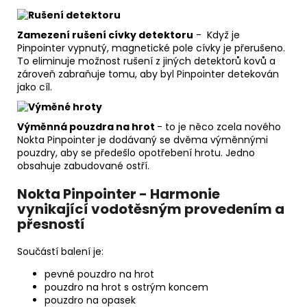
Zamezení rušení cívky detektoru
- Když je
Pinpointer vypnutý, magnetické pole cívky je přerušeno.
To eliminuje možnost rušení z jiných detektorů kovů a
zároveň zabraňuje tomu, aby byl Pinpointer detekován
jako cíl.
Výměnná pouzdra na hrot
- to je něco zcela nového
Nokta Pinpointer je dodávaný se dvěma výměnnými
pouzdry, aby se předešlo opotřebení hrotu. Jedno
obsahuje zabudované ostří.
Nokta Pinpointer - Harmonie
vynikající vodotěsným provedením a
přesností
Součástí balení je:
pevné pouzdro na hrot
pouzdro na hrot s ostrým koncem
pouzdro na opasek