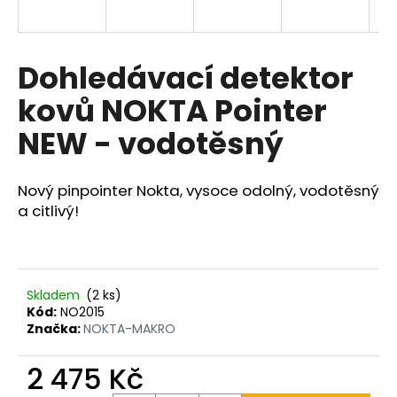
a
j
í
Dohledávací detektor
t
kovů NOKTA Pointer
?
NEW - vodotěsný
Nový pinpointer Nokta, vysoce odolný, vodotěsný
HLEDAT
a citlivý!
D
Skladem
(2 ks)
o
Kód:
NO2015
p
Značka:
NOKTA-MAKRO
o
r
2 475 Kč
u