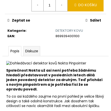
č
Měrná
DO KOŠÍKU
u
cena:
j
e
Zeptat se
Sdílet
m
e
Kategorie
:
DETEKTORY KOVU
EAN
:
8699394001100
DETEKTOR
KOVU
MINELAB
Popis
Diskuze
EQUINOX
700
(DOHLEDÁVAČKA
MINELAB
Společnost Nokta už asi není potřeba žádnému
PRO-
hledači představovat v posledních letech dělá
FIND
jeden povedený detektor za druhým. Teď přichází
40
ZDARMA)
s novým pinpointrem a je potřeba říci že se
opravdu povedl.
21
990
To co asi každého zaujme na první pohled je velice líbivý
Kč
design a také odolná konstrukce. Jak dosahem tak
Původně:
citlivostí se navíc okamžitě řadí mezi absolutní špičku.
22