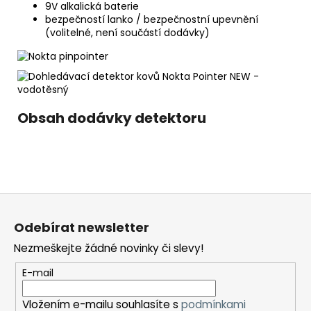
9V alkalická baterie
bezpečností lanko / bezpečnostní upevnění
(volitelné, není součástí dodávky)
Obsah dodávky detektoru
Z
á
Odebírat newsletter
p
Nezmeškejte žádné novinky či slevy!
a
t
E-mail
í
Vložením e-mailu souhlasíte s
podmínkami