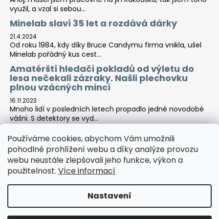
využil, a vzal si sebou...
Minelab slaví 35 let a rozdává dárky
21.4.2024
Od roku 1984, kdy díky Bruce Candymu firma vnikla, ušel
Minelab pořádný kus cest...
Amatérští hledači pokladů od výletu do
lesa nečekali zázraky. Našli plechovku
plnou vzácných mincí
16.11.2023
Mnoho lidí v posledních letech propadlo jedné novodobé
vášni. S detektory se vyd...
Používáme cookies, abychom Vám umožnili
pohodlné prohlížení webu a díky analýze provozu
Tara-print
webu neustále zlepšovali jeho funkce, výkon a
použitelnost.
Více informací
Nastavení
Vytvořil Shoptet
Copyright 2026
Detektor centrála
. Všechna práva