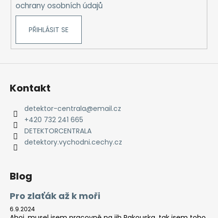
ochrany osobních údajů
PŘIHLÁSIT SE
Kontakt
detektor-centrala
@
email.cz
+420 732 241 665
DETEKTORCENTRALA
detektory.vychodni.cechy.cz
Blog
Pro zlaťák až k moři
6.9.2024
Ahoj, musel jsem pracovně na jih Rakouska, tak jsem toho