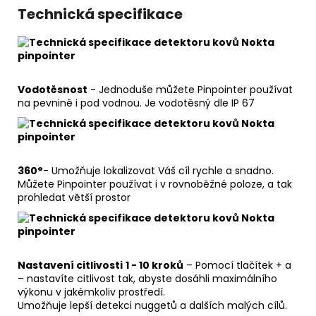
490
Technická specifikace
Kč
Vodotěsnost
- Jednoduše můžete Pinpointer používat
na pevnině i pod vodnou. Je vodotěsný dle IP 67
360°
- Umožňuje lokalizovat Váš cíl rychle a snadno.
Můžete Pinpointer používat i v rovnoběžné poloze, a tak
prohledat větší prostor
Nastavení citlivosti
1 - 10 kroků
– Pomocí tlačítek + a
– nastavíte citlivost tak, abyste dosáhli maximálního
výkonu v jakémkoliv prostředí.
Umožňuje lepší detekci nuggetů a dalších malých cílů.