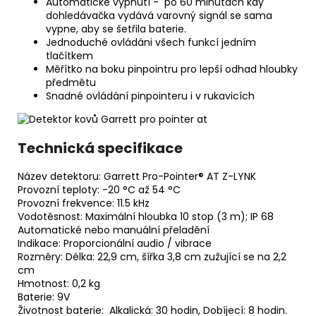
Automatické vypnutí - po 60 minutách kdy
dohledávačka vydává varovný signál se sama
vypne, aby se šetřila baterie.
Jednoduché ovládáni všech funkcí jedním
tlačítkem
Měřítko na boku pinpointru pro lepší odhad hloubky
předmětu
Snadné ovládání pinpointeru i v rukavicích
Technická specifikace
Název detektoru: Garrett Pro-Pointer® AT Z-LYNK
Provozní teploty: -20 °C až 54 °C
Provozní frekvence: 11.5 kHz
Vodotěsnost: Maximální hloubka 10 stop (3 m); IP 68
Automatické nebo manuální přeladění
Indikace: Proporcionální audio / vibrace
Rozměry: Délka: 22,9 cm, šířka 3,8 cm zužující se na 2,2
cm
Hmotnost: 0,2 kg
Baterie: 9V
Životnost baterie: Alkalická: 30 hodin, Dobíjecí: 8 hodin.