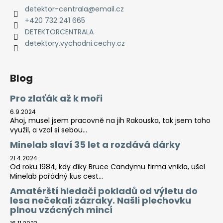
detektor-centrala
@
email.cz
+420 732 241 665
DETEKTORCENTRALA
detektory.vychodni.cechy.cz
Blog
Pro zlaťák až k moři
6.9.2024
Ahoj, musel jsem pracovně na jih Rakouska, tak jsem toho
využil, a vzal si sebou...
Minelab slaví 35 let a rozdává dárky
21.4.2024
Od roku 1984, kdy díky Bruce Candymu firma vnikla, ušel
Minelab pořádný kus cest...
Amatérští hledači pokladů od výletu do
lesa nečekali zázraky. Našli plechovku
plnou vzácných mincí