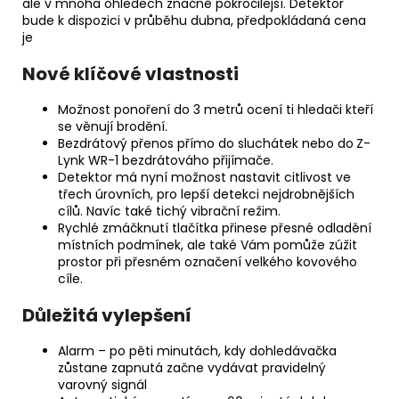
ale v mnoha ohledech značně pokročilejší. Detektor
bude k dispozici v průběhu dubna, předpokládaná cena
je
Nové klíčové vlastnosti
Možnost ponoření do 3 metrů ocení ti hledači kteří
se věnují brodění.
Bezdrátový přenos přímo do sluchátek nebo do
Z-
Lynk WR-1 bezdrátováho přijímače.
Detektor má nyní možnost nastavit citlivost ve
třech úrovních, pro lepší detekci nejdrobnějších
cílů. Navíc také tichý vibrační režim.
Rychlé zmáčknutí tlačítka přinese přesné odladění
místních podmínek, ale také Vám pomůže zúžit
prostor při přesném označení velkého kovového
cíle.
Důležitá vylepšení
Alarm – po pěti minutách, kdy dohledávačka
zůstane zapnutá začne vydávat pravidelný
varovný signál