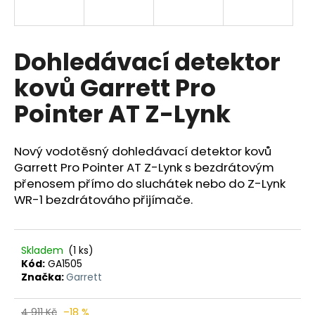
a
j
í
Dohledávací detektor
t
kovů Garrett Pro
?
Pointer AT Z-Lynk
Nový vodotěsný dohledávací detektor kovů
HLEDAT
Garrett Pro Pointer AT Z-Lynk s bezdrátovým
přenosem přímo do sluchátek nebo do Z-Lynk
WR-1 bezdrátováho přijímače.
D
o
Skladem
(1 ks)
p
Kód:
GA1505
o
Značka:
Garrett
r
u
4 911 Kč
–18 %