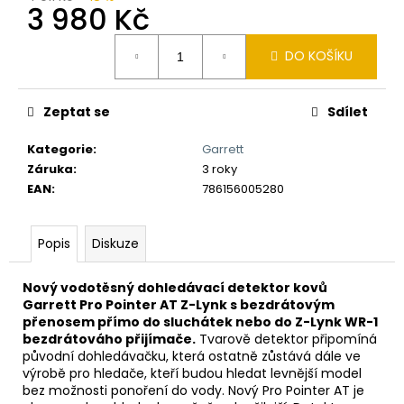
č
3 980 Kč
u
j
Měrná
DO KOŠÍKU
cena:
e
m
e
Zeptat se
Sdílet
Kategorie
:
Garrett
DETEKTOR
KOVU
Záruka
:
3 roky
MINELAB
EAN
:
786156005280
EQUINOX
900
(
Popis
Diskuze
DOHLEDÁVAČKA
MINELAB
PRO-
Nový vodotěsný dohledávací detektor kovů
FIND
Garrett Pro Pointer AT Z-Lynk s bezdrátovým
40
přenosem přímo do sluchátek nebo do Z-Lynk WR-1
ZDARMA)
bezdrátováho přijímače.
Tvarově detektor připomíná
29
původní dohledávačku, která ostatně zůstává dále ve
990
výrobě pro hledače, kteří budou hledat levnější model
Kč
bez možnosti ponoření do vody. Nový Pro Pointer AT je