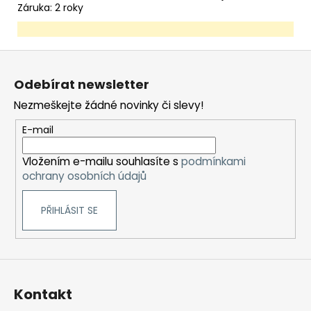
Záruka: 2 roky
Z
á
Odebírat newsletter
p
Nezmeškejte žádné novinky či slevy!
a
t
E-mail
í
Vložením e-mailu souhlasíte s
podmínkami
ochrany osobních údajů
PŘIHLÁSIT SE
Kontakt