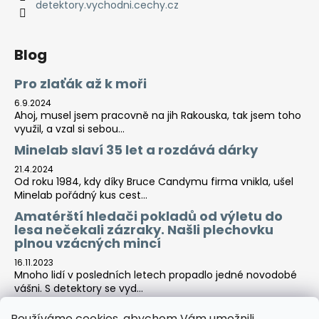
detektory.vychodni.cechy.cz
Blog
Pro zlaťák až k moři
6.9.2024
Ahoj, musel jsem pracovně na jih Rakouska, tak jsem toho
využil, a vzal si sebou...
Minelab slaví 35 let a rozdává dárky
21.4.2024
Od roku 1984, kdy díky Bruce Candymu firma vnikla, ušel
Minelab pořádný kus cest...
Amatérští hledači pokladů od výletu do
lesa nečekali zázraky. Našli plechovku
plnou vzácných mincí
16.11.2023
Mnoho lidí v posledních letech propadlo jedné novodobé
vášni. S detektory se vyd...
Používáme cookies, abychom Vám umožnili