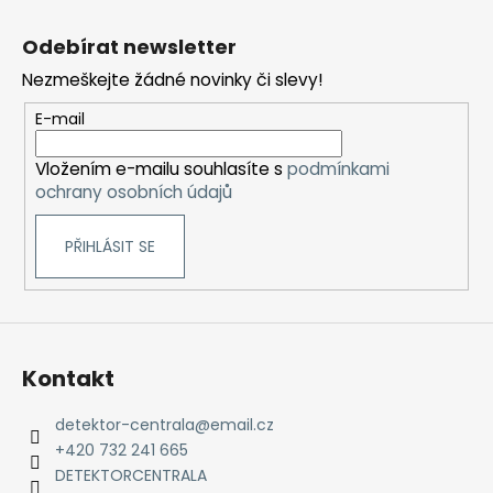
Z
l
á
á
Odebírat newsletter
d
p
a
Nezmeškejte žádné novinky či slevy!
a
c
t
E-mail
í
í
p
Vložením e-mailu souhlasíte s
podmínkami
r
ochrany osobních údajů
v
k
PŘIHLÁSIT SE
y
v
ý
p
i
s
Kontakt
u
detektor-centrala
@
email.cz
+420 732 241 665
DETEKTORCENTRALA