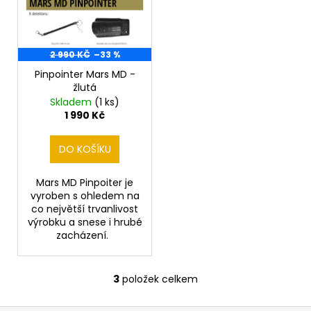
2 990 KČ
–33 %
Pinpointer Mars MD -
žlutá
Skladem
(1 ks)
1 990 Kč
DO KOŠÍKU
Mars MD Pinpoiter je
vyroben s ohledem na
co největší trvanlivost
výrobku a snese i hrubé
zacházení.
3
položek celkem
O
v