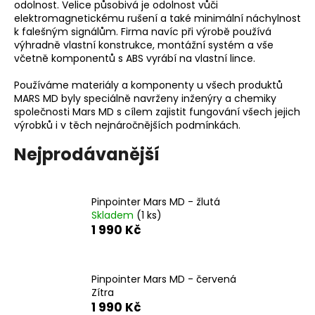
odolnost. Velice působivá je odolnost vůči
a
elektromagnetickému rušení a také minimální náchylnost
k falešným signálům. Firma navíc při výrobě používá
j
výhradně vlastní konstrukce, montážní systém a vše
í
včetně komponentů s ABS vyrábí na vlastní lince.
t
Používáme materiály a komponenty u všech produktů
?
MARS MD byly speciálně navrženy inženýry a chemiky
společnosti Mars MD s cílem zajistit fungování všech jejich
výrobků i v těch nejnáročnějších podmínkách.
Nejprodávanější
HLEDAT
Pinpointer Mars MD - žlutá
Skladem
(1 ks)
D
1 990 Kč
o
p
o
Pinpointer Mars MD - červená
r
Zítra
u
1 990 Kč