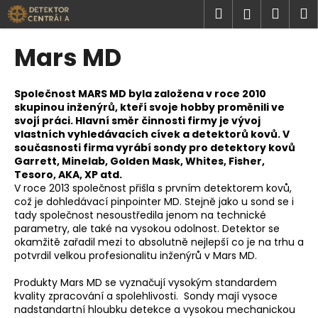
K
Přejít
Hledat
Náku
M
Přihlášen
na
o
obsah
Zpět
Zpět
košík
š
Mars MD
í
C
k
o
Společnost MARS MD byla založena v roce 2010
skupinou inženýrů, kteří svoje hobby proměnili ve
p
svojí práci. Hlavní směr činnosti firmy je vývoj
o
vlastních vyhledávacích cívek a detektorů kovů. V
t
současnosti firma vyrábí sondy pro detektory kovů
Garrett, Minelab, Golden Mask, Whites, Fisher,
ř
Tesoro, AKA, XP atd.
e
V roce 2013 společnost přišla s prvním detektorem kovů,
což je dohledávací pinpointer MD. Stejně jako u sond se i
b
tady společnost nesoustředila jenom na technické
u
parametry, ale také na vysokou odolnost. Detektor se
j
okamžitě zařadil mezi to absolutně nejlepší co je na trhu a
potvrdil velkou profesionalitu inženýrů v Mars MD.
e
t
Produkty Mars MD se vyznačují vysokým standardem
e
kvality zpracování a spolehlivosti. Sondy mají vysoce
nadstandartní hloubku detekce a vysokou mechanickou
n