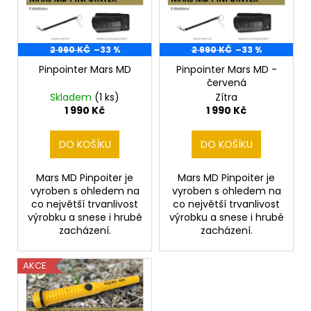
i
k
s
t
p
ů
r
2 990 KČ
–33 %
2 990 KČ
–33 %
o
Pinpointer Mars MD
Pinpointer Mars MD -
červená
d
Skladem
(1 ks)
Zítra
u
1 990 Kč
1 990 Kč
k
t
DO KOŠÍKU
DO KOŠÍKU
ů
Mars MD Pinpoiter je
Mars MD Pinpoiter je
vyroben s ohledem na
vyroben s ohledem na
co největší trvanlivost
co největší trvanlivost
výrobku a snese i hrubé
výrobku a snese i hrubé
zacházení.
zacházení.
AKCE