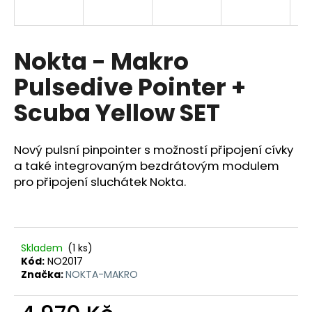
a
j
í
Nokta - Makro
t
Pulsedive Pointer +
?
Scuba Yellow SET
Nový pulsní pinpointer s možností připojení cívky
HLEDAT
a také integrovaným bezdrátovým modulem
pro připojení sluchátek Nokta.
D
o
Skladem
(1 ks)
p
Kód:
NO2017
o
Značka:
NOKTA-MAKRO
r
u