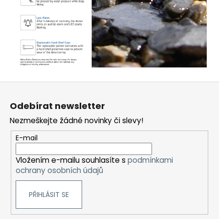
Z
á
Odebírat newsletter
p
Nezmeškejte žádné novinky či slevy!
a
t
E-mail
í
Vložením e-mailu souhlasíte s
podmínkami
ochrany osobních údajů
PŘIHLÁSIT SE