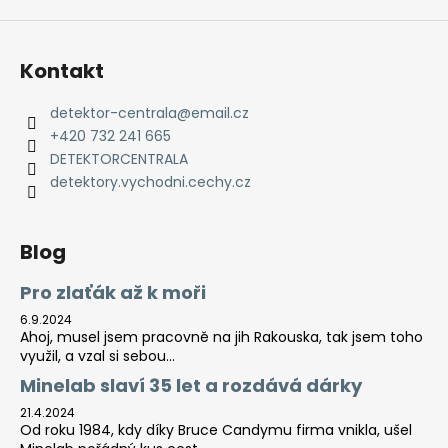
Kontakt
detektor-centrala
@
email.cz
+420 732 241 665
DETEKTORCENTRALA
detektory.vychodni.cechy.cz
Blog
Pro zlaťák až k moři
6.9.2024
Ahoj, musel jsem pracovně na jih Rakouska, tak jsem toho
využil, a vzal si sebou...
Minelab slaví 35 let a rozdává dárky
21.4.2024
Od roku 1984, kdy díky Bruce Candymu firma vnikla, ušel