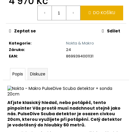
4 970 Kč
č
u
Měrná
DO KOŠÍKU
j
cena:
e
m
Zeptat se
Sdílet
e
Kategorie
:
Nokta & Makro
Záruka
:
24
DETEKTOR
KOVŮ
EAN
:
8699394001131
MINELAB
GPX
6000
Popis
Diskuze
ZÁNOVNÍ
V
ZÁRUCE
149
000
Ať jste klasický hledač, nebo potápěč, tento
Kč
pinpointer Vás prostě musí nadchnout stejně jako
nás. PulseDive Scuba detektor je osazen cívkou
20cm, kterou využijete při potápění. Celý detektor
je vodotěsný do hloubky 60 metrů.