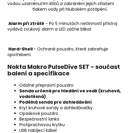
vodou uzamknutím klíčů a zabránění jejich stlačení
tlakem vody při hlubokém potápění.
Alarm při ztrátě
- Po 5 minutách nečinnosti přístroj
vydává zvukový alarm a LED začne blikat
Hard-Shell
- Ochrané pouzdro, které zabraňuje
opotřebení.
Nokta Makro PulseDive SET - součast
balení a specifikace
Odolné přepravní pouzdro
Sonda určená pro hledání ve vodě (kruhová,
vodotěsná)
Podélná sonda pro dohledávání
Kryt kruhové sondy a dohledávačky
Opaskové pouzdro
Bezpečnostní lanko
Protiprachovou krytku
USB nabíjecí kabel