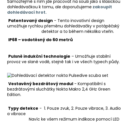
Samozřejmě s ním jde pracovat na souši jako s klasickou
dohledávačkou k tomu, ale doporučujeme
zakoupit
dohledávací hrot.
Patentovaný design
- Tento inovativní design
umožňuje rychlou přeměnu dohledávačky v potápěčský
detektor a to během několika vteřin.
IP68 – vodotěsný do 60 metrů
Pulsně indukční technologie
– Umožňuje stabilní
provoz ve slané vodě, stejně tak i ve všech typech půdy.
Vestavěný bezdrátový modul
- Kompatibilní s
bezdrátovými sluchátky Nokta Makro 2,4 GHz Green
Edition.
Typy detekce
- 1. Pouze zvuk, 2. Pouze vibrace, 3. Audio
a vibrace
Navíc ke všem režimum indikace pomocí LED