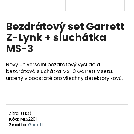
a
j
í
Bezdrátový set Garrett
t
Z-Lynk + sluchátka
?
MS-3
Nový universální bezdrátový vysílač a
HLEDAT
bezdrátová sluchátka MS-3 Garrett v setu,
určený v podstatě pro všechny detektory kovů.
D
o
p
Zítra
(1 ks)
o
Kód:
MLS2201
r
Značka:
Garrett
u