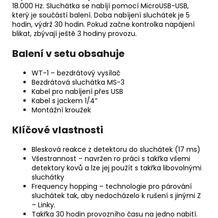
18.000 Hz. Sluchátka se nabíjí pomocí MicroUSB-USB,
který je součástí balení. Doba nabíjení sluchátek je 5
hodin, výdrž 30 hodin. Pokud začne kontrolka napájení
blikat, zbývají ještě 3 hodiny provozu.
Balení v setu obsahuje
WT-1 – bezdrátový vysílač
Bezdrátová sluchátka MS-3
Kabel pro nabíjení přes USB
Kabel s jackem 1/4”
Montážní kroužek
Klíčové vlastnosti
Blesková reakce z detektoru do sluchátek (17 ms)
Všestrannost – navržen ro práci s takřka všemi
detektory kovů a lze jej použít s takřka libovolnými
sluchátky
Frequency hopping – technologie pro párování
sluchátek tak, aby nedocházelo k rušení s jinými Z
– Linky.
Takřka 30 hodin provozního času na jedno nabití.