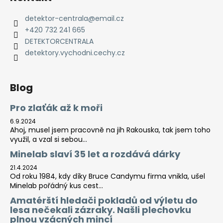
detektor-centrala
@
email.cz
+420 732 241 665
DETEKTORCENTRALA
detektory.vychodni.cechy.cz
Blog
Pro zlaťák až k moři
6.9.2024
Ahoj, musel jsem pracovně na jih Rakouska, tak jsem toho
využil, a vzal si sebou...
Minelab slaví 35 let a rozdává dárky
21.4.2024
Od roku 1984, kdy díky Bruce Candymu firma vnikla, ušel
Minelab pořádný kus cest...
Amatérští hledači pokladů od výletu do
lesa nečekali zázraky. Našli plechovku
plnou vzácných mincí