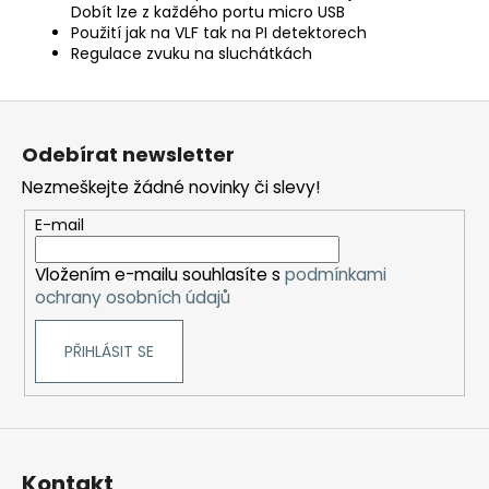
Dobít lze z každého portu micro USB
Použití jak na VLF tak na PI detektorech
Regulace zvuku na sluchátkách
Z
á
Odebírat newsletter
p
Nezmeškejte žádné novinky či slevy!
a
t
E-mail
í
Vložením e-mailu souhlasíte s
podmínkami
ochrany osobních údajů
PŘIHLÁSIT SE
Kontakt