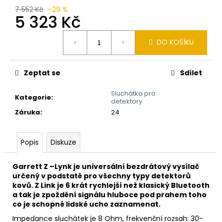
č
7 552 Kč
–29 %
u
5 323 Kč
j
e
Měrná
DO KOŠÍKU
m
cena:
e
Zeptat se
Sdílet
DETEKTOR
KOVŮ
Sluchátka pro
Kategorie
:
NOKTA
detektory
THE
Záruka
:
24
LEGEND
2
26
Popis
Diskuze
990
Kč
Garrett Z –Lynk je universální bezdrátový vysílač
určený v podstatě pro všechny typy detektorů
kovů. Z Link je 6 krát rychlejší než klasický Bluetooth
a tak je zpoždění signálu hluboce pod prahem toho
co je schopné lidské ucho zaznamenat.
Impedance sluchátek je 8 Ohm, frekvenční rozsah: 30-