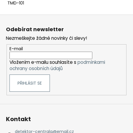
TMD-101
Z
á
Odebírat newsletter
p
Nezmeškejte žádné novinky či slevy!
a
t
E-mail
í
Vložením e-mailu souhlasíte s
podmínkami
ochrany osobních údajů
PŘIHLÁSIT SE
Kontakt
detektor-centrala
@
email.cz