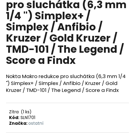
pro sluchátka (6,3 mm
a
1/4 ") Simplex+ /
j
í
Simplex / Anfibio /
t
Kruzer / Gold Kruzer /
?
TMD-101 / The Legend /
Score a Findx
HLEDAT
Nokta Makro redukce pro sluchátka (6,3 mm 1/4
") Simplex+ / Simplex / Anfibio / Kruzer / Gold
Kruzer / TMD-101 / The Legend / Score a Findx
D
o
p
Zítra
(1 ks)
o
Kód:
SLN1701
r
Značka:
ostatní
u