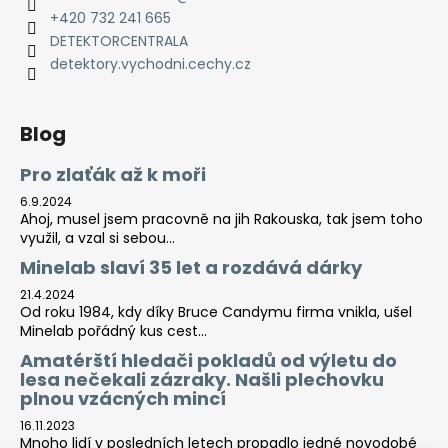
+420 732 241 665
DETEKTORCENTRALA
detektory.vychodni.cechy.cz
Blog
Pro zlaťák až k moři
6.9.2024
Ahoj, musel jsem pracovně na jih Rakouska, tak jsem toho
využil, a vzal si sebou...
Minelab slaví 35 let a rozdává dárky
21.4.2024
Od roku 1984, kdy díky Bruce Candymu firma vnikla, ušel
Minelab pořádný kus cest...
Amatérští hledači pokladů od výletu do
lesa nečekali zázraky. Našli plechovku
plnou vzácných mincí
16.11.2023
Mnoho lidí v posledních letech propadlo jedné novodobé