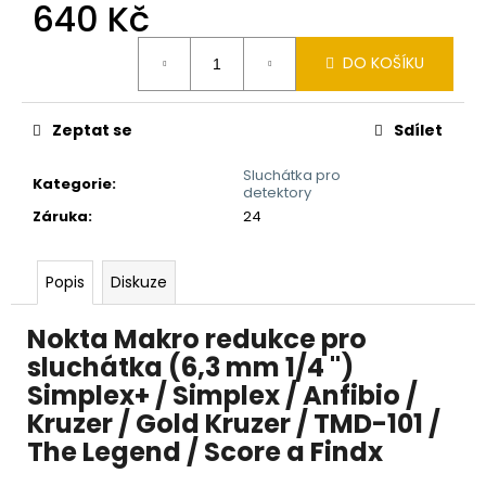
č
640 Kč
u
Měrná
j
DO KOŠÍKU
cena:
e
m
e
Zeptat se
Sdílet
Sluchátka pro
Kategorie
:
DETEKTOR
detektory
KOVŮ
Záruka
:
24
MINELAB
X-
TERRA
PRO
Popis
Diskuze
8
990
Nokta Makro redukce pro
Kč
sluchátka (6,3 mm 1/4 ")
Simplex+ / Simplex / Anfibio /
Kruzer / Gold Kruzer / TMD-101 /
The Legend / Score a Findx