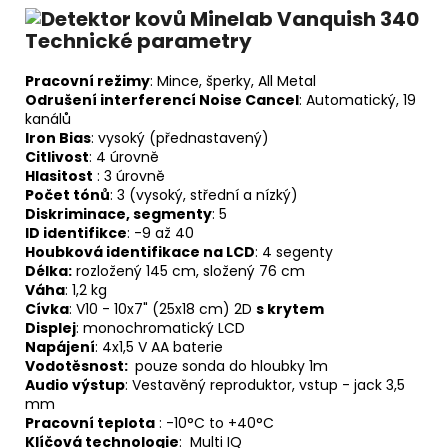
Technické parametry
Pracovní režimy
: Mince, šperky, All Metal
Odrušení interferencí Noise Cancel
: Automatický, 19
kanálů
Iron Bias
: vysoký (přednastavený)
Citlivost
: 4 úrovně
Hlasitost
: 3 úrovně
Počet tónů
: 3 (vysoký, střední a nízký)
Diskriminace, segmenty
: 5
ID identifikce
: -9 až 40
Houbková identifikace na LCD
: 4 segenty
Délka:
rozložený 145 cm, složený 76 cm
Váha
: 1,2 kg
Cívka
: V10 - 10x7" (25x18 cm) 2D
s krytem
Displej
: monochromatický LCD
Napájení
: 4x1,5 V AA baterie
Vodotěsnost:
pouze sonda do hloubky 1m
Audio výstup
: Vestavěný reproduktor, vstup - jack 3,5
mm
Pracovní teplota
: -10°C to +40°C
Klíčová technologie
: Multi IQ