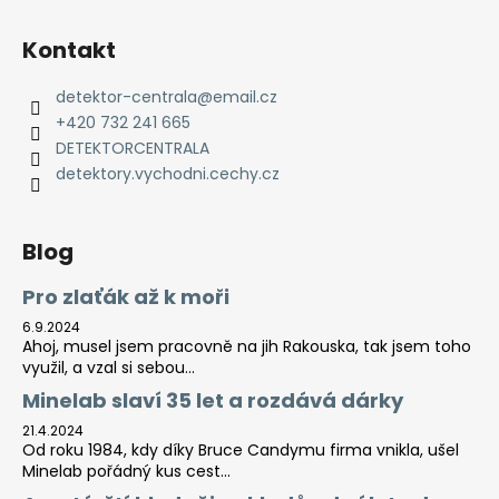
Kontakt
detektor-centrala
@
email.cz
+420 732 241 665
DETEKTORCENTRALA
detektory.vychodni.cechy.cz
Blog
Pro zlaťák až k moři
6.9.2024
Ahoj, musel jsem pracovně na jih Rakouska, tak jsem toho
využil, a vzal si sebou...
Minelab slaví 35 let a rozdává dárky
21.4.2024
Od roku 1984, kdy díky Bruce Candymu firma vnikla, ušel
Minelab pořádný kus cest...