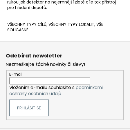
rukou jak detektor na nejemnější zlaté cíle tak přístroj
pro hledání depotů.
VŠECHNY TYPY CÍLŮ, VŠECHNY TYPY LOKALIT, VŠE
SOUČASNĚ.
Z
á
Odebírat newsletter
p
Nezmeškejte žádné novinky či slevy!
a
t
E-mail
í
Vložením e-mailu souhlasíte s
podmínkami
ochrany osobních údajů
PŘIHLÁSIT SE