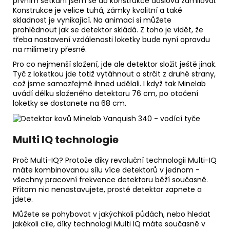
prvním setkání jsem se do konstrukce doslova zamiloval.
Konstrukce je velice tuhá, zámky kvalitní a také
skladnost je vynikající. Na animaci si můžete
prohlédnout jak se detektor skládá. Z toho je vidět, že
třeba nastavení vzdálenosti loketky bude nyní opravdu
na milimetry přesné.
Pro co nejmenší složení, jde ale detektor složit ještě jinak.
Tyč z loketkou jde totiž vytáhnout a strčit z druhé strany,
což jsme samozřejmě ihned udělali. I když tak Minelab
uvádí délku složeného detektoru 76 cm, po otočení
loketky se dostanete na 68 cm.
Multi IQ technologie
Proč Multi-IQ? Protože díky revoluční technologii Multi-IQ
máte kombinovanou sílu více detektorů v jednom -
všechny pracovní frekvence detektoru běží současně.
Přitom nic nenastavujete, prostě detektor zapnete a
jdete.
Můžete se pohybovat v jakýchkoli půdách, nebo hledat
jakékoli cíle, díky technologi Multi IQ máte současně v