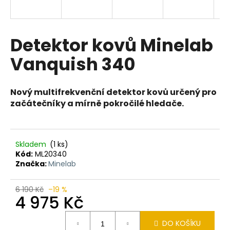
a
j
í
Detektor kovů Minelab
t
Vanquish 340
?
Nový multifrekvenční detektor kovů určený pro
začátečníky a mírně pokročilé hledače.
HLEDAT
Skladem
(1 ks)
Kód:
ML20340
D
Značka:
Minelab
o
p
6 190 Kč
–19 %
o
4 975 Kč
r
Měrná
u
DO KOŠÍKU
cena: