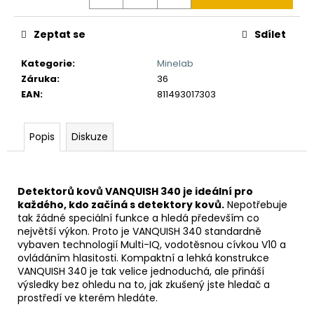
č
u
j
Zeptat se
Sdílet
e
m
Kategorie
:
Minelab
e
Záruka
:
36
EAN
:
811493017303
DETEKTOR
KOVŮ
Popis
Diskuze
MINELAB
X-
TERRA
ELITE
(ZDARMA
Detektorů kovů VANQUISH 340 je ideální pro
DOHLEDÁVAČKA
každého, kdo začíná s detektory kovů.
Nepotřebuje
PRO-
tak žádné speciální funkce a hledá především co
FIND40)
největší výkon. Proto je VANQUISH 340 standardně
vybaven technologií Multi-IQ, vodotěsnou cívkou V10 a
12
490
ovládáním hlasitosti. Kompaktní a lehká konstrukce
Kč
VANQUISH 340 je tak velice jednoduchá, ale přináší
výsledky bez ohledu na to, jak zkušený jste hledač a
prostředí ve kterém hledáte.