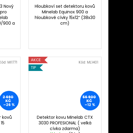
23 Nový
Hloubkoví set detektoru kovů
 pro
Minelab Equinox 900 a
elab
hloubkové cívky 15x12“ (38x30
0/900 a
cm)
AKCE
Kód:
MI1771
Kód:
ML1401
TIP
2 690
56 900
KČ
KČ
–26 %
–12 %
r kovů
Detektor kovu Minelab CTX
 15
3030 PROFESIONAL ( velká
cívka zdarma)