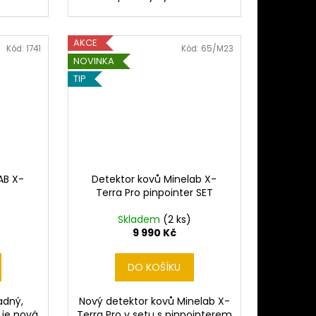
AKCE
Kód:
1741
Kód:
65/M23
NOVINKA
TIP
AB X-
Detektor kovů Minelab X-
Terra Pro pinpointer SET
Skladem
(2 ks)
9 990 Kč
DO KOŠÍKU
adný,
Nový detektor kovů Minelab X-
 je nová
Terra Pro v setu s pinpointerem