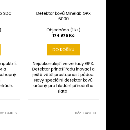
ab SDC
Detektor kovů Minelab GPX
6000
)
Objednáno
(1 ks)
174 975 Kč
DO KOŠÍKU
mpaktní,
Nejdokonalejší verze řady GPX.
r a
Detektor přináší řadu inovací a
 schopný
ještě větší prostupnost půdou.
h
Nový speciální detektor kovů
ínkách.
určený pro hledání přírodního
zlata
ód:
GA1816
Kód:
GA2018