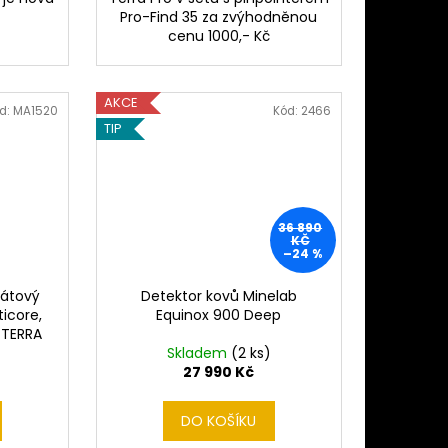
Pro-Find 35 za zvýhodněnou
cenu 1000,- Kč
AKCE
d:
MA1520
Kód:
2466
TIP
36 890
KČ
–24 %
rátový
Detektor kovů Minelab
icore,
Equinox 900 Deep
-TERRA
Skladem
(2 ks)
27 990 Kč
DO KOŠÍKU