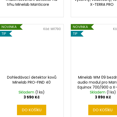
trhu Minelab Manticore
X-TERRA PRO
NOVINKA
NOVINKA
Kód:
MI1790
Kó
TIP
TIP
Dohledávací detektor kovů
Minelab WM 09 bezd
Minelab PRO-FIND 40
audio modul pro Mant
Equinox 700/900 a X
Skladem
(1 ks)
Skladem
PRO
(1 ks)
3 590 Kč
3 890 Kč
DO KOŠÍKU
DO KOŠÍKU