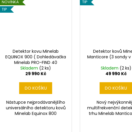
NOVINKA
TIP
TIP
Detektor kovu Minelab
Detektor kovů Min
EQUINOX 900 ( Dohledávačka
Manticore (3 sondy v
Minelab PRO-FIND 40
Skladem
ZDARMA)
(2 ks)
Skladem
(2 ks)
29 990 Kč
49 990 Kč
DO KOŠÍKU
DO KOŠÍKU
Nástupce nejprodávanějšího
Nový nejvýkonněj
universálního detektoru kovů
multifrekvenční dete
Minelab Equinox 800
trhu Minelab Mant