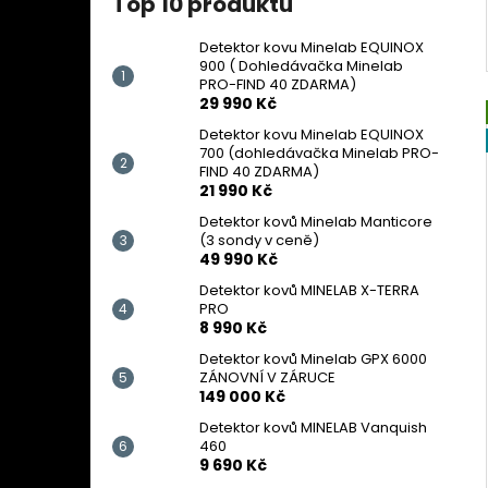
Top 10 produktů
Detektor kovu Minelab EQUINOX
900 ( Dohledávačka Minelab
PRO-FIND 40 ZDARMA)
29 990 Kč
Detektor kovu Minelab EQUINOX
700 (dohledávačka Minelab PRO-
FIND 40 ZDARMA)
21 990 Kč
Detektor kovů Minelab Manticore
(3 sondy v ceně)
49 990 Kč
Detektor kovů MINELAB X-TERRA
PRO
8 990 Kč
Detektor kovů Minelab GPX 6000
ZÁNOVNÍ V ZÁRUCE
149 000 Kč
Detektor kovů MINELAB Vanquish
460
9 690 Kč