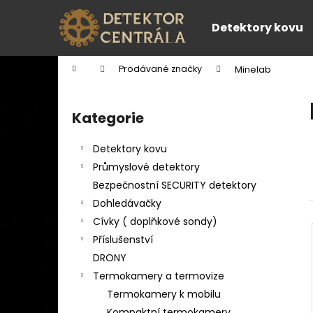
K
Přejít
na
o
Detektory kovu
obsah
Zpět
Zpět
š
do
do
í
Domů
Prodávané značky
Minelab
k
obchodu
obchodu
P
o
Kategorie
Přeskočit
s
kategorie
t
Detektory kovu
r
Průmyslové detektory
a
Bezpečnostní SECURITY detektory
n
Dohledávačky
n
Cívky ( doplňkové sondy)
í
Příslušenství
p
DRONY
a
Termokamery a termovize
n
Termokamery k mobilu
e
Kompaktní termokamery