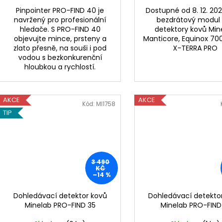
Pinpointer PRO-FIND 40 je
Dostupné od 8. 12. 20
navržený pro profesionální
bezdrátový modul
hledače. S PRO-FIND 40
detektory kovů Min
objevujte mince, prsteny a
Manticore, Equinox 70
zlato přesně, na souši i pod
X-TERRA PRO
vodou s bezkonkurenční
hloubkou a rychlostí.
AKCE
AKCE
Kód:
MI1758
TIP
3 490
KČ
–14 %
Dohledávací detektor kovů
Dohledávací detekto
Minelab PRO-FIND 35
Minelab PRO-FIND