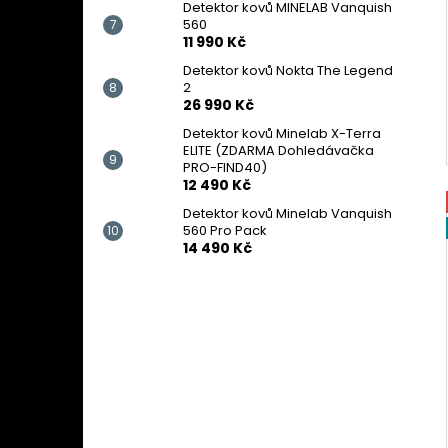
Detektor kovů MINELAB Vanquish
560
11 990 Kč
Detektor kovů Nokta The Legend
2
26 990 Kč
Detektor kovů Minelab X-Terra
ELITE (ZDARMA Dohledávačka
PRO-FIND40)
12 490 Kč
Detektor kovů Minelab Vanquish
560 Pro Pack
14 490 Kč