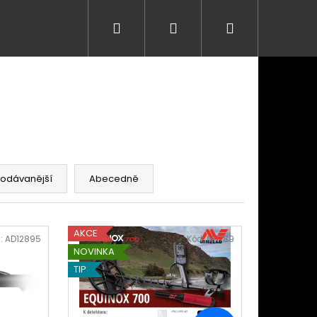
Hledat
Přihlášení
Nákupní
košík
rodávanější
Abecedně
AKCE
:
AD12895
Kód:
MI1789
NOVINKA
TIP
Následující