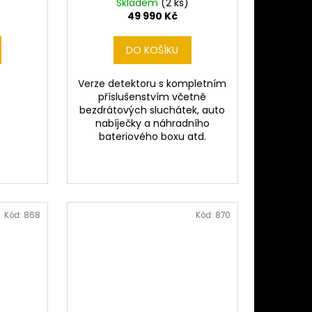
Skladem
(2 ks)
49 990 Kč
DO KOŠÍKU
Verze detektoru s kompletním
příslušenstvím včetně
bezdrátových sluchátek, auto
nabíječky a náhradního
bateriového boxu atd.
Kód:
868
Kód:
870