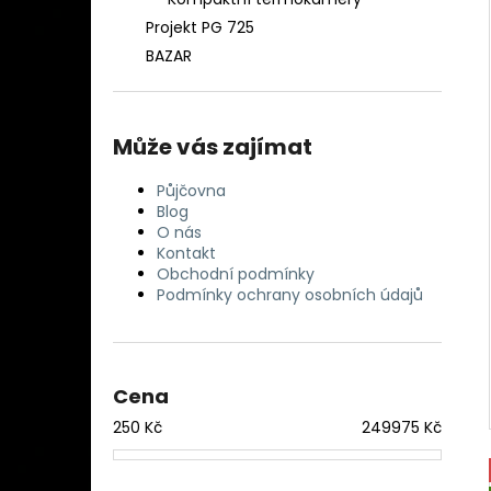
DETEKTOR KOVU MINELAB EQUINOX 900
l
( DOHLEDÁVAČKA MINELAB PRO-FIND
Projekt PG 725
40 ZDARMA)
BAZAR
29 990 Kč
Může vás zajímat
Půjčovna
Blog
O nás
Kontakt
Obchodní podmínky
Podmínky ochrany osobních údajů
Cena
250
Kč
249975
Kč