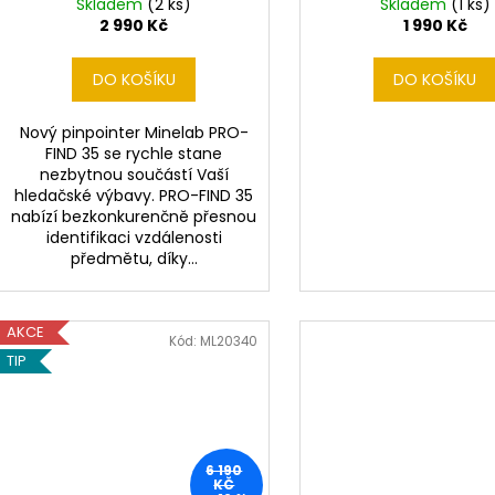
Skladem
(2 ks)
Skladem
(1 ks)
2 990 Kč
1 990 Kč
DO KOŠÍKU
DO KOŠÍKU
Nový pinpointer Minelab PRO-
FIND 35 se rychle stane
nezbytnou součástí Vaší
hledačské výbavy. PRO-FIND 35
nabízí bezkonkurenčně přesnou
identifikaci vzdálenosti
předmětu, díky...
AKCE
Kód:
ML20340
TIP
6 190
KČ