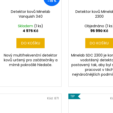
–19 %
Detektor kovů Minelab
Detektor kovů Minel
Vanquish 340
2300
Skladem
(1 ks)
Objednáno
(1 ks
4 975 Kč
95 990 Kč
DO KOŠÍKU
DO KOŠÍKU
Nový multifrekvenční detektor
Minelab SDC 2300 je ko
kovů určený pro začátečníky a
vodotěsný detekto
mírně pokročilé hledače.
postavený tak, aby byl
pracovat v těc
nejnáročnějších podm
TIP
Kód:
871
K