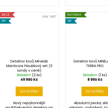
AKCE
NOVINKA
Kód:
2467
TIP
TIP
Detektor kovů Minelab
Detektor kovů MINEL
Manticore hloubkový set (3
TERRA PRO
sondy v ceně)
Skladem
(2 ks)
Skladem
(1 ks)
49 990 Kč
8 990 Kč
DO KOŠÍKU
DO KOŠÍKU
Nový nejvýkonnější
Absolutní pecka, skl
multifrekvenční detektor na
výkonný, vodotěsný, to