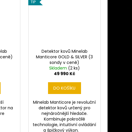
TIP
elab
Detektor kovů Minelab
 ceně)
Manticore GOLD & SILVER (3
sondy v ceně)
Skladem
(2 ks)
49 990 Kč
DO KOŠÍKU
ší
Minelab Manticore je revoluční
ktor na
detektor kovů určený pro
icore
nejnáročnější hledače.
Kombinuje pokročilé
technologie, intuitivní ovládání
a špičkový výkon.