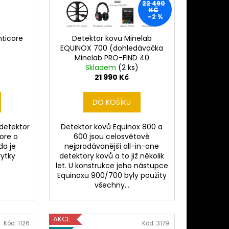
 MINELAB MANTICORE
22 490
Ě)
KČ
–2 %
nticore
Detektor kovu Minelab
EQUINOX 700 (dohledávačka
Minelab PRO-FIND 40
Skladem
ZDARMA)
(2 ks)
21 990 Kč
DO KOŠÍKU
 detektor
Detektor kovů Equinox 800 a
ore o
600 jsou celosvětově
da je
nejprodávanější all-in-one
ytky
detektory kovů a to již několik
let. U konstrukce jeho nástupce
Equinoxu 900/700 byly použity
všechny...
AKCE
Kód:
1126
Kód:
3179