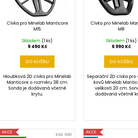
DETEKTOR KOVU MINELAB EQUINOX 700
DETEKTOR KOVŮ
d
r
(DOHLEDÁVAČKA MINELAB PRO-FIND 40
(3 SONDY V CEN
u
ZDARMA)
o
49 990 Kč
k
21 990 Kč
d
Cívka pro Minelab Manticore
Cívka pro Minelab Ma
Původně:
22 490 Kč
t
M15
M8
u
ů
k
Skladem
(1 ks)
Skladem
(1 ks)
t
9 490 Kč
6 990 Kč
ů
DO KOŠÍKU
DO KOŠÍKU
Hloubková 2D cívka pro Minelab
Separační 2D cívka pro
Manticore o rozměru 38 cm.
kovů Minelab Mantic
Sonda je dodávaná včetně
velikosti 20 cm. Son
krytu.
dodávaná včetně kr
AKCE
AKCE
Kód:
1681