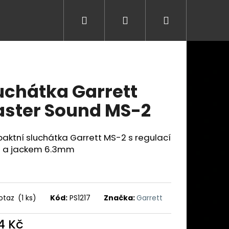
Hledat
Přihlášení
Nákupní
košík
uchátka Garrett
ster Sound MS-2
ktní sluchátka Garrett MS-2 s regulací
u a jackem 6.3mm
otaz
(1 ks)
Kód:
PS1217
Značka:
Garrett
Následující
4 Kč