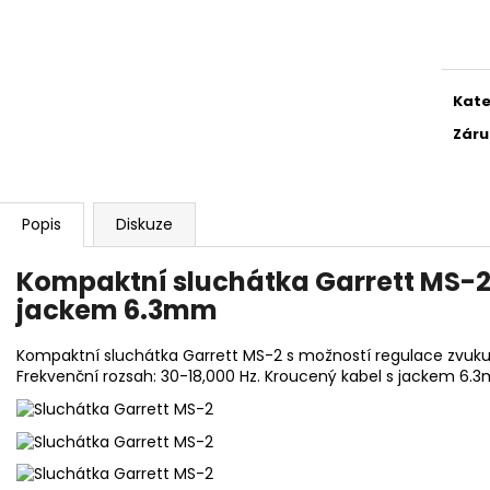
DETEKTOR KOVU MINELAB EQUINOX 700
DETEKTOR KOVŮ
Měr
(DOHLEDÁVAČKA MINELAB PRO-FIND 40
(3 SONDY V CEN
cena
ZDARMA)
49 990 Kč
21 990 Kč
Původně:
22 490 Kč
Kate
Záru
Popis
Diskuze
Kompaktní sluchátka Garrett MS-2 
jackem 6.3mm
Kompaktní sluchátka Garrett MS-2 s možností regulace zvuk
Frekvenční rozsah: 30-18,000 Hz. Kroucený kabel s jackem 6.