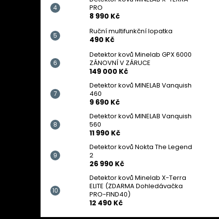
PRO
8 990 Kč
Ruční multifunkční lopatka
490 Kč
Detektor kovů Minelab GPX 6000
ZÁNOVNÍ V ZÁRUCE
149 000 Kč
Detektor kovů MINELAB Vanquish
460
9 690 Kč
Detektor kovů MINELAB Vanquish
560
11 990 Kč
Detektor kovů Nokta The Legend
2
26 990 Kč
Detektor kovů Minelab X-Terra
ELITE (ZDARMA Dohledávačka
PRO-FIND40)
12 490 Kč