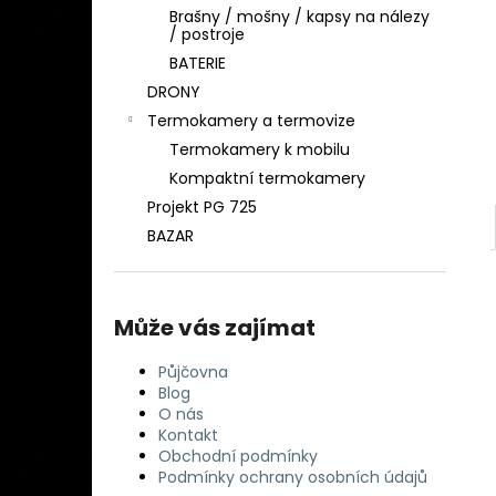
DETEKTOR KOVU MINELAB EQUINOX 900
l
Brašny / mošny / kapsy na nálezy
( DOHLEDÁVAČKA MINELAB PRO-FIND
/ postroje
40 ZDARMA)
BATERIE
29 990 Kč
DRONY
Termokamery a termovize
Termokamery k mobilu
Kompaktní termokamery
Projekt PG 725
BAZAR
Může vás zajímat
Půjčovna
Blog
O nás
Kontakt
Obchodní podmínky
Podmínky ochrany osobních údajů