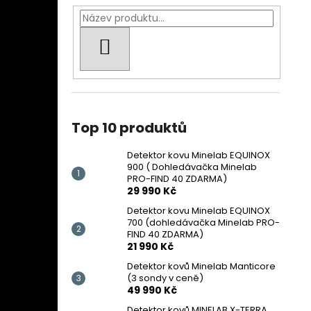
HLEDAT
Top 10 produktů
Detektor kovu Minelab EQUINOX
900 ( Dohledávačka Minelab
PRO-FIND 40 ZDARMA)
29 990 Kč
Detektor kovu Minelab EQUINOX
700 (dohledávačka Minelab PRO-
FIND 40 ZDARMA)
21 990 Kč
Detektor kovů Minelab Manticore
(3 sondy v ceně)
49 990 Kč
Detektor kovů MINELAB X-TERRA