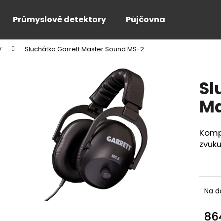
Průmyslové detektory
Půjčovna
y
Sluchátka Garrett Master Sound MS-2
Co potřebujete najít?
Sl
HLEDAT
Ma
Kompa
Doporučujeme
zvuk
Na d
86