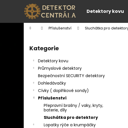
K
Přejít
na
o
Detektory kovu
obsah
Zpět
Zpět
š
do
do
í
Domů
Příslušenství
Sluchátka pro detektor
k
obchodu
obchodu
P
o
Kategorie
Přeskočit
s
kategorie
t
Detektory kovu
r
Průmyslové detektory
a
Bezpečnostní SECURITY detektory
n
Dohledávačky
n
Cívky ( doplňkové sondy)
í
Příslušenství
p
Přepravní brašny / vaky, kryty,
a
baterie, díly
n
Sluchátka pro detektory
e
Lopatky rýče a krumpáčky