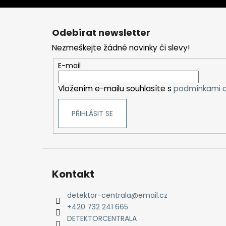
Z
á
Odebírat newsletter
p
Nezmeškejte žádné novinky či slevy!
a
t
E-mail
í
Vložením e-mailu souhlasíte s
podmínkami o
PŘIHLÁSIT SE
Kontakt
detektor-centrala
@
email.cz
+420 732 241 665
DETEKTORCENTRALA