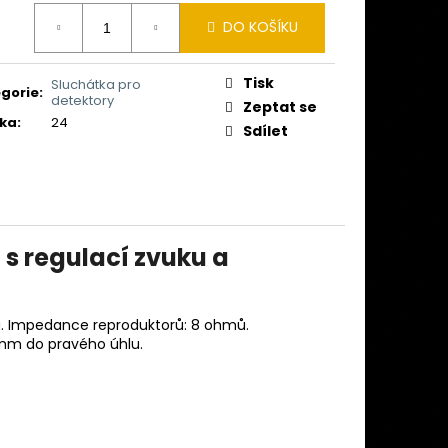
 MINELAB MANTICORE
ná
Ě)
DO KOŠÍKU
:
Tisk
Sluchátka pro
gorie
:
detektory
Zeptat se
ka
:
24
Sdílet
s regulací zvuku a
u. Impedance reproduktorů: 8 ohmů.
3mm do pravého úhlu.