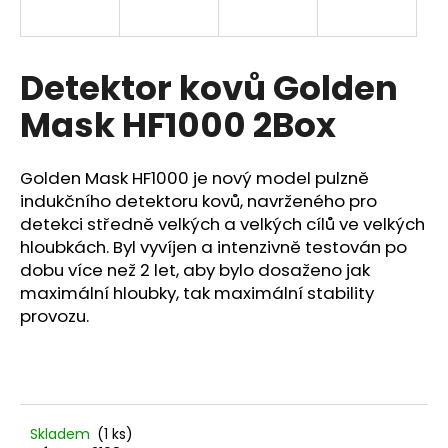
a
j
í
Detektor kovů Golden
t
Mask HF1000 2Box
?
Golden Mask HF1000 je nový model pulzně
indukčního detektoru kovů, navrženého pro
detekci středně velkých a velkých cílů ve velkých
HLEDAT
hloubkách. Byl vyvíjen a intenzivně testován po
dobu více než 2 let, aby bylo dosaženo jak
maximální hloubky, tak maximální stability
provozu.
D
o
p
o
r
u
Skladem
(1 ks)