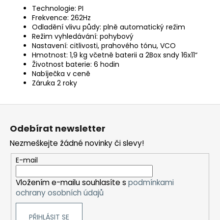
Technologie: PI
Frekvence: 262Hz
Odladění vlivu půdy: plně automatický režim
Režim vyhledávání: pohybový
Nastavení: citlivosti, prahového tónu, VCO
Hmotnost: 1,9 kg včetně baterii a 2Box sndy 16x11“
Životnost baterie: 6 hodin
Nabíječka v ceně
Záruka 2 roky
Z
á
Odebírat newsletter
p
Nezmeškejte žádné novinky či slevy!
a
t
E-mail
í
Vložením e-mailu souhlasíte s
podmínkami
ochrany osobních údajů
PŘIHLÁSIT SE