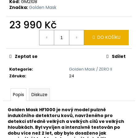
č
Kód:
GM2108
u
Značka:
Golden Mask
j
e
23 990 Kč
m
Měrná
e
DO KOŠÍKU
cena:
DETEKTOR
Zeptat se
Sdílet
KOVŮ
MINELAB
VANQUISH
Kategorie
:
Golden Mask / ZERO II
560
Záruka
:
24
11
990
Kč
Popis
Diskuze
Golden Mask HF1000 je nový model pulzně
indukčního detektoru kovů, navrženého pro
detekci středně velkých a velkých cílů ve velkých
hloubkách. Byl vyvíjen a intenzivně testován po
dobu více než 2 let, aby bylo dosaženo jak