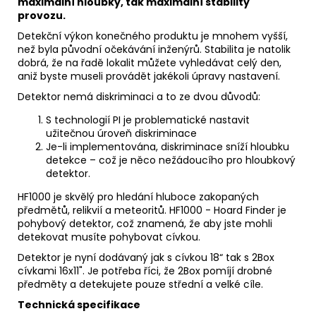
maximální hloubky, tak maximální stability
provozu.
Detekční výkon konečného produktu je mnohem vyšší,
než byla původní očekávání inženýrů. Stabilita je natolik
dobrá, že na řadě lokalit můžete vyhledávat celý den,
aniž byste museli provádět jakékoli úpravy nastavení.
Detektor nemá diskriminaci a to ze dvou důvodů:
S technologií PI je problematické nastavit
užitečnou úroveň diskriminace
Je-li implementována, diskriminace sníží hloubku
detekce – což je něco nežádoucího pro hloubkový
detektor.
HF1000 je skvělý pro hledání hluboce zakopaných
předmětů, relikvií a meteoritů. HF1000 - Hoard Finder je
pohybový detektor, což znamená, že aby jste mohli
detekovat musíte pohybovat cívkou.
Detektor je nyní dodávaný jak s cívkou 18“ tak s 2Box
cívkami 16x11". Je potřeba říci, že 2Box pomíjí drobné
předměty a detekujete pouze střední a velké cíle.
Technická specifikace