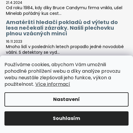
21.4.2024
Od roku 1984, kdy díky Bruce Candymu firma vnikla, ušel
Minelab pořádný kus cest...
Amatérští hledači pokladů od výletu do
lesa nečekali zázraky. Našli plechovku
plnou vzácných mincí
16.11.2023
Mnoho lidí v posledních letech propadlo jedné novodobé
vášni. S detektory se vyd...
Používáme cookies, abychom Vám umožnili
pohodlné prohlížení webu a díky analýze provozu
Tara-print
webu neustále zlepšovali jeho funkce, výkon a
použitelnost.
Více informací
Nastavení
Vytvořil Shoptet
Copyright 2026
Detektor centrála
. Všechna práva
Souhlasím
vyhrazena.
Upravit nastavení cookies