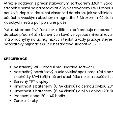
Atrex je dodáván s předinstalovaným softwarem „Multi“. Zákl
stránek a sami ho nainstalovat díky vestavěnému WiFi modulu.
používá, zlepšuje detekční vlastnosti detektoru jak ve vlhkých
půdách s vysokým obsahem magnetitu. S Atrexem můžete h
klasických lesů a polí po slané pláže.
Rutus Atrex používá funkci Multifilter, která pracuje na pozadí
detekce předmětů z barevných kovů ve vysoce mineralizovaný
málo náchylný na účinky nízkých teplot a vždy pracuje stejně
bezdrátový přijímač OS-2 a bezdrátová sluchátka SR-1.
SPECIFIKACE
Vestavěný Wi-Fi modul pro upgrade softwaru.
Vestavěný bezdrátový audio vysílač spolupracující s 
sluchátky SR-1 (přijímač ani sluchátka nejsou součástí s
Barevný TFT displej.
Hmotnost s bateriemi (6 AA článků) a černou cívkou 28“
Hmotnost s bateriemi (6 AA článků) a bílou cívkou 29“ 2
Pracovní doba: 20 - 40 hodin
Záruka: 2 roky