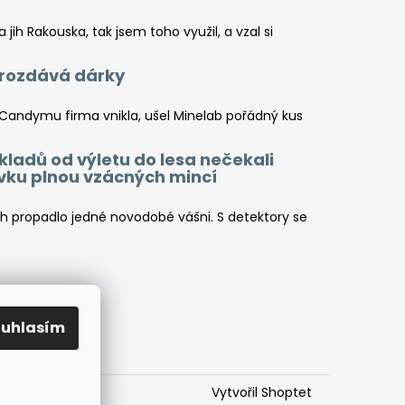
jih Rakouska, tak jsem toho využil, a vzal si
a rozdává dárky
 Candymu firma vnikla, ušel Minelab pořádný kus
kladů od výletu do lesa nečekali
ovku plnou vzácných mincí
ch propadlo jedné novodobé vášni. S detektory se
ouhlasím
Vytvořil Shoptet