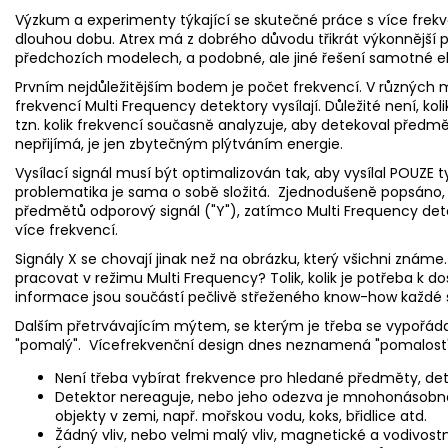
Výzkum a experimenty týkající se skutečné práce s více frekv
dlouhou dobu. Atrex má z dobrého důvodu třikrát výkonnější pr
předchozích modelech, a podobné, ale jiné řešení samotné el
Prvním nejdůležitějším bodem je počet frekvencí. V různých ma
frekvencí Multi Frequency detektory vysílají. Důležité není, kolik
tzn. kolik frekvencí současně analyzuje, aby detekoval předmě
nepřijímá, je jen zbytečným plýtváním energie.
Vysílací signál musí být optimalizován tak, aby vysílal POUZE t
problematika je sama o sobě složitá. Zjednodušeně popsáno, 
předmětů odporový signál ("Y"), zatímco Multi Frequency dete
více frekvencí.
Signály X se chovají jinak než na obrázku, který všichni známe.
pracovat v režimu Multi Frequency? Tolik, kolik je potřeba k
informace jsou součástí pečlivě střeženého know-how každé s
Dalším přetrvávajícím mýtem, se kterým je třeba se vypořádat,
"pomalý". Vícefrekvenční design dnes neznamená "pomalost
Není třeba vybírat frekvence pro hledané předměty, det
Detektor nereaguje, nebo jeho odezva je mnohonásobně 
objekty v zemi, např. mořskou vodu, koks, břidlice atd.
Žádný vliv, nebo velmi malý vliv, magnetické a vodivostn