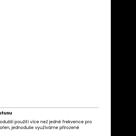
utusu
odušší použití více než jedné frekvence pro
 tvořen, jednoduše využíváme přirozené