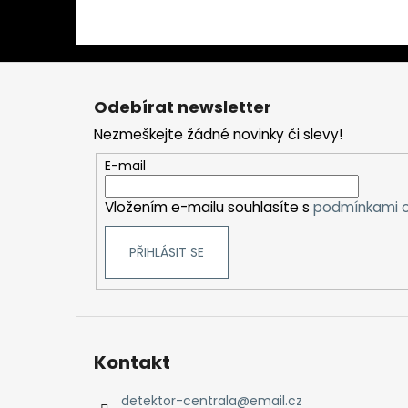
Z
á
Odebírat newsletter
p
Nezmeškejte žádné novinky či slevy!
a
t
E-mail
í
Vložením e-mailu souhlasíte s
podmínkami o
PŘIHLÁSIT SE
Kontakt
detektor-centrala
@
email.cz