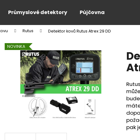
Průmyslové detektory
Půjčovna
kovu
Rutus
Detektor kovů Rutus Atrex 29 DD
Co potřebujete najít?
NOVINKA
De
HLEDAT
At
Rutus
Doporučujeme
můžet
budet
máte 
dopo
poža
pak j