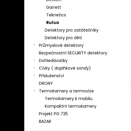
DETEKTOR KOVU MINELAB EQUINOX 900
l
( DOHLEDÁVAČKA MINELAB PRO-FIND
Garrett
40 ZDARMA)
Teknetics
29 990 Kč
Rutus
Detektory pro začátečníky
Detektory pro děti
Průmyslové detektory
Bezpečnostní SECURITY detektory
Dohledávačky
Cívky ( doplňkové sondy)
Příslušenství
DRONY
Termokamery a termovize
Termokamery k mobilu
Kompaktní termokamery
Projekt PG 725
BAZAR