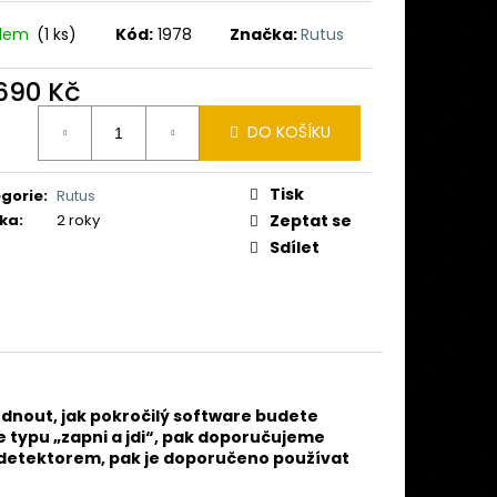
 MINELAB MANTICORE
Ě)
adem
(1 ks)
Kód:
1978
Značka:
Rutus
 690 Kč
ná
DO KOŠÍKU
:
Tisk
gorie
:
Rutus
ka
:
2 roky
Zeptat se
Sdílet
odnout, jak pokročilý software budete
e typu „zapni a jdi“, pak doporučujeme
 detektorem, pak je doporučeno používat