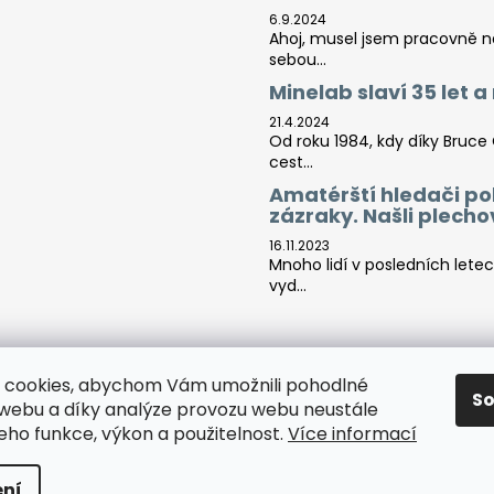
6.9.2024
Ahoj, musel jsem pracovně na 
sebou...
Minelab slaví 35 let 
21.4.2024
Od roku 1984, kdy díky Bruce
cest...
Amatérští hledači po
zázraky. Našli plech
16.11.2023
Mnoho lidí v posledních lete
vyd...
Tara-print
 cookies, abychom Vám umožnili pohodlné
S
 webu a díky analýze provozu webu neustále
jeho funkce, výkon a použitelnost.
Více informací
áva vyhrazena.
Upravit nastavení cookies
ní