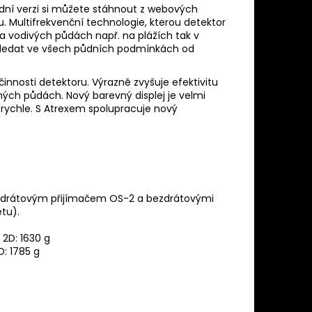
adní verzi si můžete stáhnout z webových
 Multifrekvenční technologie, kterou detektor
 a vodivých půdách např. na plážích tak v
ledat ve všech půdních podmínkách od
 činnosti detektoru. Výrazně zvyšuje efektivitu
ch půdách. Nový barevný displej je velmi
 rychle. S Atrexem spolupracuje nový
bezdrátovým přijímačem OS-2 a bezdrátovými
etu).
 2D: 1630 g
D: 1785 g