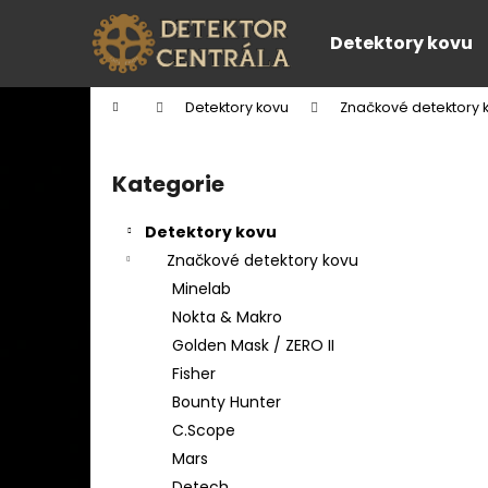
K
Přejít
na
o
Detektory kovu
obsah
Zpět
Zpět
š
do
do
í
Domů
Detektory kovu
Značkové detektory 
k
obchodu
obchodu
P
o
Kategorie
Přeskočit
s
kategorie
t
Detektory kovu
r
Značkové detektory kovu
a
Minelab
n
Nokta & Makro
n
Golden Mask / ZERO II
í
Fisher
p
Bounty Hunter
a
C.Scope
n
Mars
e
Detech