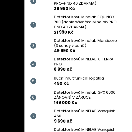
PRO-FIND 40 ZDARMA)
29 990 Kč
Detektor kovu Minelab EQUINOX
700 (dohledávačka Minelab PRO-
FIND 40 ZDARMA)
21 990 Kč
Detektor kovů Minelab Manticore
(3 sondy v ceně)
49 990 Kč
Detektor kovů MINELAB X-TERRA
PRO
8 990 Kč
Ruční multifunkční lopatka
490 Kč
Detektor kovů Minelab GPX 6000
ZÁNOVNÍ V ZÁRUCE
149 000 Kč
Detektor kovů MINELAB Vanquish
460
9 690 Kč
Detektor kovů MINELAB Vanquish