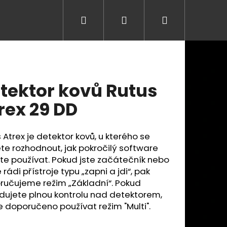
Hledat
Přihlášení
Nákupní
košík
tektor kovů Rutus
rex 29 DD
 Atrex je detektor kovů, u kterého se
e rozhodnout, jak pokročilý software
e používat. Pokud jste začátečník nebo
rádi přístroje typu „zapni a jdi“, pak
ručujeme režim „Základní“. Pokud
dujete plnou kontrolu nad detektorem,
e doporučeno používat režim "Multi".
Následující