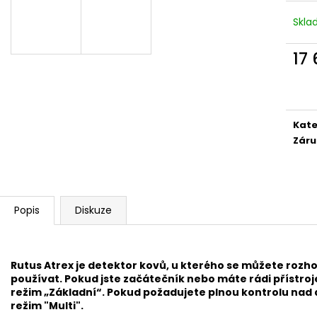
DETEKTOR KOVU MINELAB EQUINOX 700
DETEKTOR KOVŮ
(DOHLEDÁVAČKA MINELAB PRO-FIND 40
(3 SONDY V CEN
Skl
ZDARMA)
49 990 Kč
21 990 Kč
17
Původně:
22 490 Kč
Měr
cena
Kate
Záru
Popis
Diskuze
Rutus Atrex je detektor kovů, u kterého se můžete rozh
používat. Pokud jste začátečník nebo máte rádi přístroj
režim „Základní“. Pokud požadujete plnou kontrolu nad
režim "Multi".