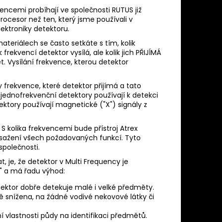
encemi probíhají ve společnosti RUTUS již
ocesor než ten, který jsme používali v
ektroniky detektoru.
teriálech se často setkáte s tím, kolik
 frekvencí detektor vysílá, ale kolik jich PŘIJÍMÁ
t. Vysílání frekvence, kterou detektor
y frekvence, které detektor přijímá a tato
jednofrekvenční detektory používají k detekci
ktory používají magnetické ("X") signály z
 S kolika frekvencemi bude přístroj Atrex
 dosažení všech požadovaných funkcí. Tyto
polečnosti.
 je, že detektor v Multi Frequency je
" a má řadu výhod:
ektor dobře detekuje malé i velké předměty.
snížena, na žádné vodivé nekovové látky či
í vlastnosti půdy na identifikaci předmětů.