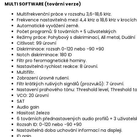
MULTI SOFTWARE (tovární verze)
Multifrekvenční práce v rozsahu 3,6-18,6 kHz.
Frekvence nastavitelná mezi 4,4 kHz a 18,6 kHz v krocích 
Automatické vyvážení země.
Počet programů: 9 továrních + 5 uživatelských
Režimy práce: Pohybový s diskriminací, All metal, Duální
Citlivost: 99 úrovní
Diskriminace: rozsah 0-120 nebo -90 +90
Notch diskriminace: 180 ID
Filtr pro feromagnetické horniny.
Nastavitelná rychlost reakce: 8 úrovní.
Multifiltr.
Zobrazení úrovně rušení.
Filtr krátkých rušivých signálů (prozvuků): 7 úrovní.
Nastavení prahového tónu: Threshold level, Threshold ton
VCO: 20 úrovní
SAT
Audio gain
Hlasitost železa
6 továrních přednastavených audio profilů + 3 uživatels
Rozsah ID: 0-120 nebo -90 +90
Nastavitelná doba uchování informací na displeji.
ID gain