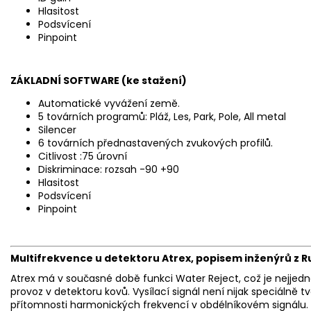
Hlasitost
Podsvícení
Pinpoint
ZÁKLADNÍ SOFTWARE (ke stažení)
Automatické vyvážení země.
5 továrních programů: Pláž, Les, Park, Pole, All metal
Silencer
6 továrních přednastavených zvukových profilů.
Citlivost :75 úrovní
Diskriminace: rozsah -90 +90
Hlasitost
Podsvícení
Pinpoint
Multifrekvence u detektoru Atrex, popisem inženýrů z R
Atrex má v současné době funkci Water Reject, což je nejjedn
provoz v detektoru kovů. Vysílací signál není nijak speciálně
přítomnosti harmonických frekvencí v obdélníkovém signálu.