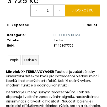
3 725 Kč
č
u
Měrná
DO KOŠÍKU
j
cena:
e
m
Zeptat se
Sdílet
e
Kategorie
:
DETEKTORY KOVU
Záruka
:
3 roky
DETEKTOR
KOVŮ
EAN
:
811493017709
MINELAB
X-
TERRA
Popis
Diskuze
PRO
8
990
Minelab X-TERRA
VOYAGER
Tactical je začátečnický
Kč
univerzální detektor kovů pro každodenní hledání mincí,
šperků i historických artefaktů. Nabízí slušný výkon,
moderní funkce a odolnou konstrukci.
Detektor je určený úplným začátečníkům. I tak ale
disponuje kvalitním zpracováním signálu, nastavitelnou
diskriminací, citlivostí a hlasitostí. Součástí balení je i
praktické příslušenství: skládací rýček, batoh a sluchátka.