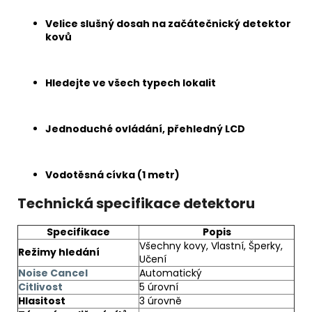
Velice slušný dosah na začátečnický detektor
kovů
Hledejte ve všech typech lokalit
Jednoduché ovládání, přehledný LCD
Vodotěsná cívka (1 metr)
Technická specifikace detektoru
Specifikace
Popis
Všechny kovy, Vlastní, Šperky,
Režimy hledání
Učení
Noise Cancel
Automatický
Citlivost
5 úrovní
Hlasitost
3 úrovně