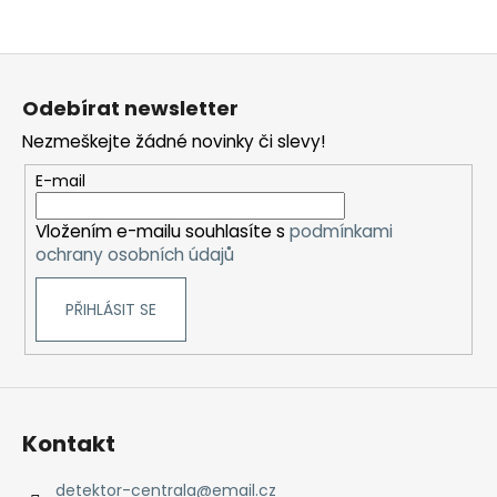
Z
á
Odebírat newsletter
p
Nezmeškejte žádné novinky či slevy!
a
t
E-mail
í
Vložením e-mailu souhlasíte s
podmínkami
ochrany osobních údajů
PŘIHLÁSIT SE
Kontakt
detektor-centrala
@
email.cz