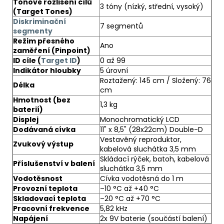
Tónové rozlišení cílů
3 tóny (nízký, střední, vysoký)
(Target Tones)
Diskriminační
7 segmentů
segmenty
Režim přesného
Ano
zaměření (Pinpoint)
ID cíle (
Target ID
)
0 až 99
Indikátor hloubky
5 úrovní
Roztažený: 145 cm / Složený: 76
Délka
cm
Hmotnost (bez
1,3 kg
baterií)
Displej
Monochromatický LCD
Dodávaná cívka
11" x 8,5" (28x22cm) Double-D
Vestavěný reproduktor,
Zvukový výstup
kabelová sluchátka 3,5 mm
Skládací rýček, batoh, kabelová
Příslušenství v balení
sluchátka 3,5 mm
Vodotěsnost
Cívka vodotěsná do 1 m
Provozní teplota
–10 °C až +40 °C
Skladovací teplota
–20 °C až +70 °C
Pracovní frekvence
5,82 kHz
Napájení
2x 9V baterie (součástí balení)​