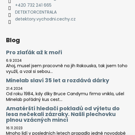
+420 732 241 665
DETEKTORCENTRALA
detektory.vychodni.cechy.cz
Blog
Pro zlaťák až k moři
6.9.2024
Ahoj, musel jsem pracovně na jih Rakouska, tak jsem toho
využil, a vzal si sebou...
Minelab slaví 35 let a rozdává dárky
21.4.2024
Od roku 1984, kdy díky Bruce Candymu firma vnikla, ušel
Minelab pořádný kus cest...
Amatérští hledači pokladů od výletu do
lesa nečekali zázraky. Našli plechovku
plnou vzácných mincí
16.11.2023
Mnoho lidí v posledních letech propadlo jedné novodobé