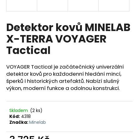
a
j
í
Detektor kovů MINELAB
t
X-TERRA VOYAGER
?
Tactical
VOYAGER Tactical je začátečnický univerzální
HLEDAT
detektor kovů pro každodenní hledání mincí,
šperků i historických artefaktů. Nabízí slušný
výkon, moderní funkce a odolnou konstrukci.
D
o
Skladem
(2 ks)
p
Kód:
4318
o
Značka:
Minelab
r
u