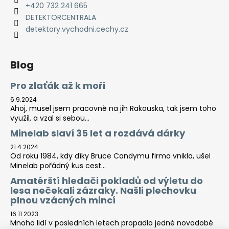
+420 732 241 665
DETEKTORCENTRALA
detektory.vychodni.cechy.cz
Blog
Pro zlaťák až k moři
6.9.2024
Ahoj, musel jsem pracovně na jih Rakouska, tak jsem toho
využil, a vzal si sebou...
Minelab slaví 35 let a rozdává dárky
21.4.2024
Od roku 1984, kdy díky Bruce Candymu firma vnikla, ušel
Minelab pořádný kus cest...
Amatérští hledači pokladů od výletu do
lesa nečekali zázraky. Našli plechovku
plnou vzácných mincí
16.11.2023
Mnoho lidí v posledních letech propadlo jedné novodobé