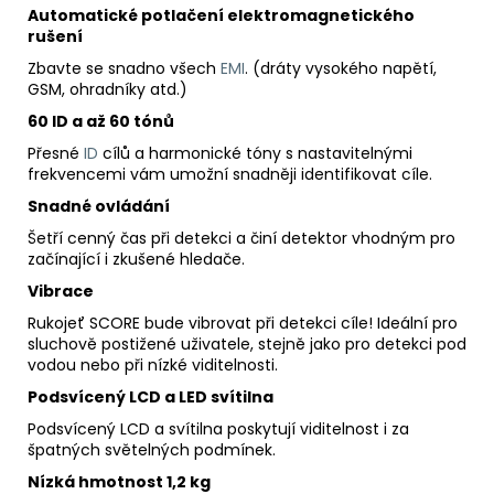
Automatické potlačení elektromagnetického
rušení
Zbavte se snadno všech
EMI
. (dráty vysokého napětí,
GSM, ohradníky atd.)
60 ID a až 60 tónů
Přesné
ID
cílů a harmonické tóny s nastavitelnými
frekvencemi vám umožní snadněji identifikovat cíle.
Snadné ovládání
Šetří cenný čas při detekci a činí detektor vhodným pro
začínající i zkušené hledače.
Vibrace
Rukojeť SCORE bude vibrovat při detekci cíle! Ideální pro
sluchově postižené uživatele, stejně jako pro detekci pod
vodou nebo při nízké viditelnosti.
Podsvícený LCD a LED svítilna
Podsvícený LCD a svítilna poskytují viditelnost i za
špatných světelných podmínek.
Nízká hmotnost 1,2 kg