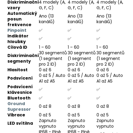
Diskriminační
4 modely (A,
4 modely (A,
4 modely (A,
vzory
G, F, C)
G, F, C)
G, F, C)
Automatický
Ano (13
Ano (13
Ano (13
posun
kanálů)
kanálů)
kanálů)
frekvence
Pinpoint
✅
✅
✅
Indikátor
✅
✅
✅
hloubky
Cílová ID
1 – 60
1 – 60
1 – 60
30 segmentů
30 segmentů
30 segmentů
Diskriminační
(1 segment
(1 segment
(1 segment
segmenty
pro 2 ID)
pro 2 ID)
pro 2 ID)
Hlasitost
0 až 6
0 až 6
0 až 6
0 až 5 / Auto
0 až 5 / Auto
0 až 5 / Auto
Podsvícení
A1 až A5
A1 až A5
A1 až A5
Podsvícení
✅
✅
✅
klávesnice
Bluetooth
✅
✅
✅
Ground
0 až 8
0 až 8
0 až 8
Supressor
Vibrace
0 až 5
0 až 5
0 až 5
Zapnuto
Zapnuto
Zapnuto
LED svítilna
vypnuto
vypnuto
vypnuto
IP68 - Plně
IP68 - Plně