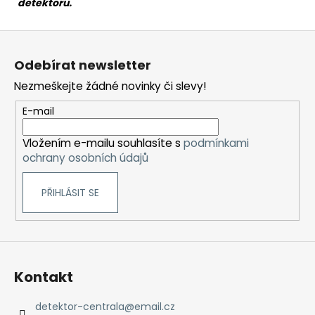
detektoru.
Z
á
Odebírat newsletter
p
Nezmeškejte žádné novinky či slevy!
a
t
E-mail
í
Vložením e-mailu souhlasíte s
podmínkami
ochrany osobních údajů
PŘIHLÁSIT SE
Kontakt
detektor-centrala
@
email.cz