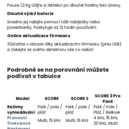
Pouze 1,2 kg Užijte si detekci po dlouhé hodiny bez únavy.
Dlouhá výdrž baterie
Snadno jej nabijte pomocí USB nabíječky nebo
powerbanky. Poskytuje až 12 hodin používání.
Online aktualizace firmwaru
Zůstaňte v obraze díky aktualizacím firmwaru (přes USB)
a získejte ze svého detektoru vše co nabízí
Podrobně se na porovnání můžete
podívat v tabulce
SCORE 3 Pro
Model
SCORE
SCORE 2
Pack
Režimy
Park / pole /
Park / pole /
Park / Pole /
vyhledávání
pláž
pláž
Pláž / Relikvie
Provozní
4 kHz, 15 kHz,
Multi, 15 kHz
Multi, 15 kHz
frekvence
20 kHz, Multi
Nastavení