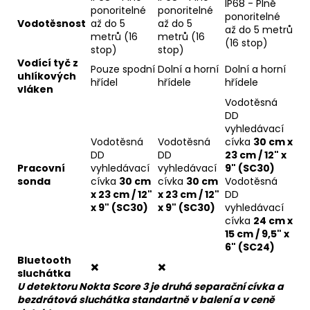
IP68 - Plně
ponoritelné
ponoritelné
ponoritelné
Vodotěsnost
až do 5
až do 5
až do 5 metrů
metrů (16
metrů (16
(16 stop)
stop)
stop)
Vodící tyč z
Pouze spodní
Dolní a horní
Dolní a horní
uhlíkových
hřídel
hřídele
hřídele
vláken
Vodotěsná
DD
vyhledávací
Vodotěsná
Vodotěsná
cívka
30 cm x
DD
DD
23 cm / 12" x
Pracovní
vyhledávací
vyhledávací
9" (SC30)
sonda
cívka
30 cm
cívka
30 cm
Vodotěsná
x 23 cm / 12"
x 23 cm / 12"
DD
x 9" (SC30)
x 9" (SC30)
vyhledávací
cívka
24 cm x
15 cm / 9,5" x
6" (SC24)
Bluetooth
✖️
✖️
sluchátka
U detektoru Nokta Score 3 je druhá separační cívka a
bezdrátová sluchátka standartně v balení a v ceně