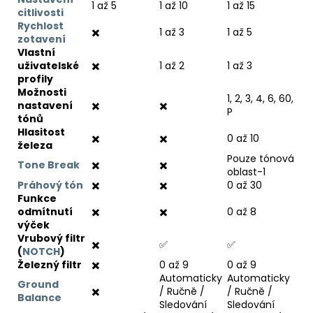
1 až 5
1 až 10
1 až 15
citlivosti
Rychlost
✖️
1 až 3
1 až 5
zotavení
Vlastní
uživatelské
✖️
1 až 2
1 až 3
profily
Možnosti
1, 2, 3, 4, 6, 60,
nastavení
✖️
✖️
P
tónů
Hlasitost
✖️
✖️
0 až 10
železa
Pouze tónová
Tone Break
✖️
✖️
oblast-1
Práhový tón
✖️
✖️
0 až 30
Funkce
odmítnutí
✖️
✖️
0 až 8
výček
Vrubový filtr
✖️
✅
✅
(
NOTCH
)
Železný filtr
✖️
0 až 9
0 až 9
Automaticky
Automaticky
Ground
✖️
/ Ručně /
/ Ručně /
Balance
Sledování
Sledování