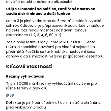
490
dovolí si detektor dokonale přizpůsobit.
Kč
Užijte si hledání na plážích, rozšířené nastavení
audio diskriminace a další funkce
Score 3 je plně vodotěsné do 5 metrů a zvládá i vysoké
salinity. K dispozici je přepracované audio, kde v nabídce
najdete rozšířenou možnost nastavení tónové
diskriminace (1, 2, 3, 4, 6, 60 a P).
Zcela nový režim u řady Score je RELIC MODE. Tento
režim je speciálně navržený pro hledání nejstarších
předmětů. Rozšířila se také nabídka nastavení času
obnovy a další možnosti většího přizpůsobení detektoru.
Klíčové vlastnosti
Režimy vyhledávání
Triple SCORE má 4 režimy vyhledávání navržené pro
různé terény a typy cílů.
IP68
Detektor je plně ponořitelný až do 5 metrů a chráněný
před vniknutím prachu.