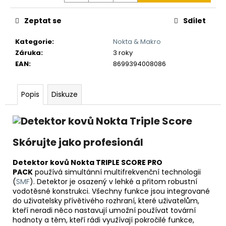
č
u
Zeptat se
Sdílet
j
e
Kategorie
:
Nokta & Makro
m
Záruka
:
3 roky
e
EAN
:
8699394008086
DETEKTOR
Popis
Diskuze
KOVU
MINELAB
EQUINOX
700
(DOHLEDÁVAČKA
MINELAB
Skórujte jako profesionál
PRO-
FIND
Detektor kovů Nokta TRIPLE SCORE PRO
40
ZDARMA)
PACK
používá simultánní multifrekvenční technologii
(
SMF
). Detektor je osazený v lehké a přitom robustní
21
vodotěsné konstrukci. Všechny funkce jsou integrované
990
do uživatelsky přívětivého rozhraní, které uživatelům,
Kč
kteří neradi něco nastavují umožní používat tovární
Původně:
22
hodnoty a těm, kteří rádi využívají pokročilé funkce,