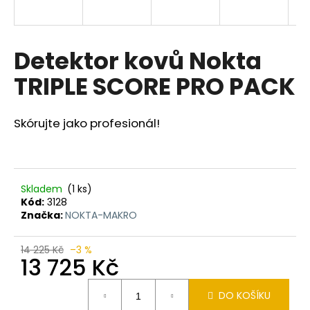
a
j
í
Detektor kovů Nokta
t
TRIPLE SCORE PRO PACK
?
Skórujte jako profesionál!
HLEDAT
Skladem
(1 ks)
Kód:
3128
Značka:
NOKTA-MAKRO
D
o
p
14 225 Kč
–3 %
13 725 Kč
o
r
Měrná
u
DO KOŠÍKU
cena: