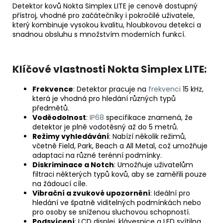
490
Detektor kovů Nokta Simplex LITE je cenově dostupný
Kč
přístroj, vhodné pro začátečníky i pokročilé uživatele,
který kombinuje vysokou kvalitu, hloubkovou detekci a
snadnou obsluhu s množstvím moderních funkcí.
Klíčové vlastnosti Nokta Simplex LITE:
Frekvence
: Detektor pracuje na
frekvenci
15 kHz,
která je vhodná pro hledání různých typů
předmětů.
Voděodolnost
:
IP68
specifikace znamená, že
detektor je plně vodotěsný až do 5 metrů.
Režimy vyhledávání
: Nabízí několik režimů,
včetně Field, Park, Beach a All Metal, což umožňuje
adaptaci na různé terénní podmínky.
Diskriminace a Notch
: Umožňuje uživatelům
filtraci některých typů kovů, aby se zaměřili pouze
na žádoucí cíle.
Vibrační a zvukové upozornění
: Ideální pro
hledání ve špatně viditelných podmínkách nebo
pro osoby se sníženou sluchovou schopností.
Podsvícení
: LCD displej, klávesnice a LED svítilna