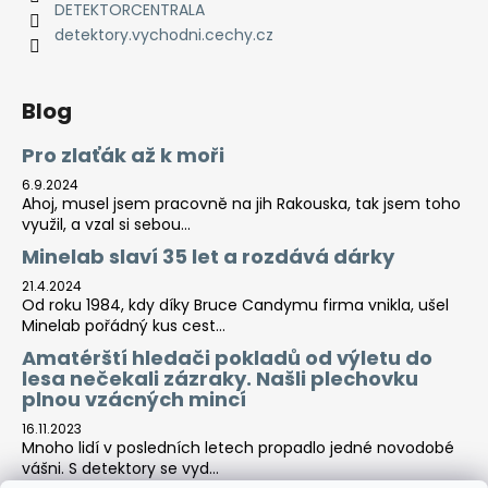
DETEKTORCENTRALA
detektory.vychodni.cechy.cz
Blog
Pro zlaťák až k moři
6.9.2024
Ahoj, musel jsem pracovně na jih Rakouska, tak jsem toho
využil, a vzal si sebou...
Minelab slaví 35 let a rozdává dárky
21.4.2024
Od roku 1984, kdy díky Bruce Candymu firma vnikla, ušel
Minelab pořádný kus cest...
Amatérští hledači pokladů od výletu do
lesa nečekali zázraky. Našli plechovku
plnou vzácných mincí
16.11.2023
Mnoho lidí v posledních letech propadlo jedné novodobé
vášni. S detektory se vyd...