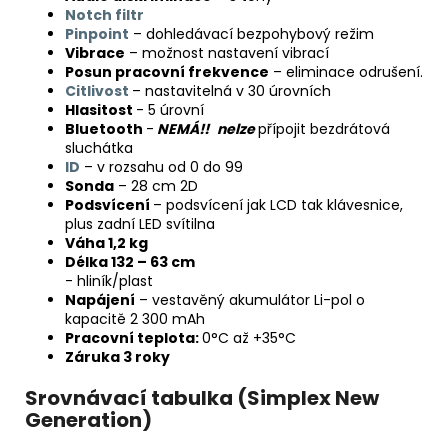
Notch filtr
Pinpoint
– dohledávací bezpohybový režim
Vibrace
– možnost nastavení vibrací
Posun pracovní frekvence
– eliminace odrušení.
Citlivost
– nastavitelná v 30 úrovních
Hlasitost
- 5 úrovní
Bluetooth
-
NEMÁ!!
nelze
přípojit bezdrátová
sluchátka
ID
– v rozsahu od 0 do 99
Sonda
– 28 cm 2D
Podsvícení
– podsvícení jak LCD tak klávesnice,
plus zadní LED svítilna
Váha 1,2 kg
Délka 132 – 63 cm
- hliník/plast
Napájení
– vestavěný akumulátor Li-pol o
kapacitě 2 300 mAh
Pracovní teplota:
0°C až +35°C
Záruka 3 roky
Srovnávací tabulka (Simplex New
Generation)