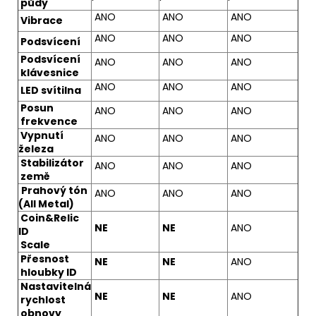
půdy
ANO
ANO
ANO
Vibrace
ANO
ANO
ANO
Podsvícení
Podsvícení
ANO
ANO
ANO
klávesnice
ANO
ANO
ANO
LED svítilna
Posun
ANO
ANO
ANO
frekvence
Vypnutí
ANO
ANO
ANO
železa
Stabilizátor
ANO
ANO
ANO
země
Prahový tón
ANO
ANO
ANO
(All Metal)
Coin&Relic
NE
NE
ANO
ID
Scale
Přesnost
NE
NE
ANO
hloubky ID
Nastavitelná
NE
NE
ANO
rychlost
obnovy