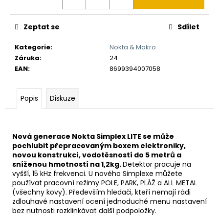
č
u
j
Zeptat se
Sdílet
e
m
Kategorie
:
Nokta & Makro
e
Záruka
:
24
EAN
:
8699394007058
DETEKTOR
KOVU
Popis
Diskuze
MINELAB
EQUINOX
700
(DOHLEDÁVAČKA
MINELAB
Nová generace Nokta Simplex LITE se může
PRO-
pochlubit přepracovaným boxem elektroniky,
FIND
novou konstrukcí, vodotěsností do 5 metrů a
40
sníženou hmotností na 1,2kg.
Detektor pracuje na
ZDARMA)
vyšší, 15 kHz frekvenci. U nového Simplexe můžete
21
používat pracovní režimy POLE, PARK, PLÁŽ a ALL METAL
990
(všechny kovy). Především hledači, kteří nemají rádi
Kč
zdlouhavé nastavení ocení jednoduché menu nastavení
Původně:
bez nutnosti rozklinkávat další podpoložky.
22