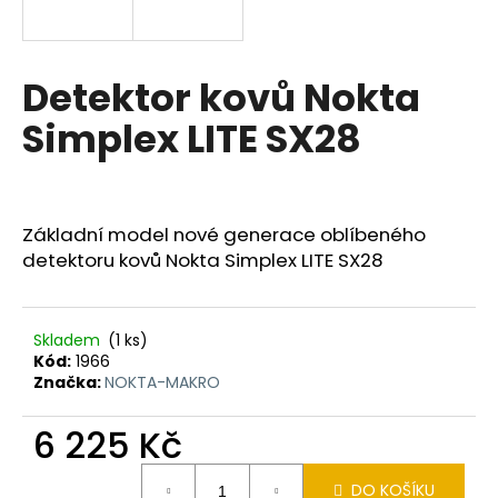
a
j
í
Detektor kovů Nokta
t
Simplex LITE SX28
?
Základní model nové generace oblíbeného
detektoru kovů Nokta Simplex LITE SX28
HLEDAT
Skladem
(1 ks)
D
Kód:
1966
o
Značka:
NOKTA-MAKRO
p
o
6 225 Kč
r
Měrná
u
DO KOŠÍKU
cena: