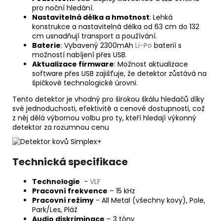
pro noční hledání.
Nastavitelná délka a hmotnost
: Lehká
konstrukce a nastavitelná délka od 63 cm do 132
cm usnadňují transport a používání.
Baterie
: Vybavený 2300mAh
Li-Po
baterií s
možností nabíjení přes USB.
Aktualizace firmware
: Možnost aktualizace
software přes USB zajišťuje, že detektor zůstává na
špičkové technologické úrovni.
Tento detektor je vhodný pro širokou škálu hledačů díky
své jednoduchosti, efektivitě a cenové dostupnosti, což
z něj dělá výbornou volbu pro ty, kteří hledají výkonný
detektor za rozumnou cenu​
Technická specifikace
Technologie
-
VLF
Pracovní frekvence
– 15 kHz
Pracovní režimy
- All Metal (všechny kovy), Pole,
Park/Les, Pláž
Audio diskriminace
– 3 tóny