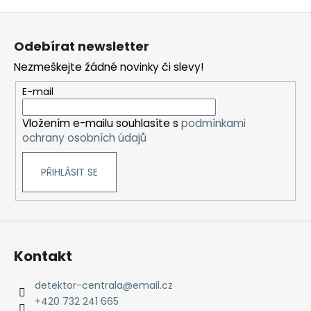
Z
á
Odebírat newsletter
p
Nezmeškejte žádné novinky či slevy!
a
t
E-mail
í
Vložením e-mailu souhlasíte s
podmínkami
ochrany osobních údajů
PŘIHLÁSIT SE
Kontakt
detektor-centrala
@
email.cz
+420 732 241 665