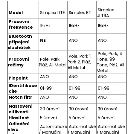
Simplex
Model
Simplex LITE
Simplex BT
ULTRA
Pracovní
15kHz
15kHz
15kHz
frekvence
Bluetooth
NE
ANO
ANO
připojení
sluchátek
Pole, Park, 4
Pole, Park 1,
Pracovní
Pole, Park,
Tone, 99
Park 2, Pláž,
režimy
Pláž, All Metal
Tone, Pláž, All
All Metal
Metal
ANO
ANO
ANO
Pinpoint
IDentifikace
01-99
01-99
01-99
cíle
Notch filtr
ANO
ANO
ANO
Nastavení
30 úrovní
30 úrovní
30 úrovní
citlivosti
Hlasitost
5 úrovní
5 úrovní
5 úrovní
Odladění
Automatické
Automatické
Automatické
vlivu
/ Manuální
/ Manuální
/ Manuální