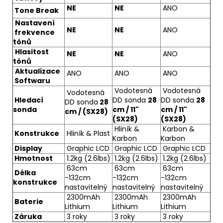
NE
NE
ANO
Tone Break
Nastavení
NE
NE
ANO
frekvence
tónů
Hlasitost
NE
NE
ANO
tónů
Aktualizace
ANO
ANO
ANO
Softwaru
Vodotesná
Vodotesná
Vodotesná
Hledací
DD sonda
28
DD sonda
28
DD sonda
28
sonda
cm / 11"
cm / 11"
cm / (SX28)
(SX28)
(SX28)
Hliník &
Karbon &
Konstrukce
Hliník & Plast
Karbon
Karbon
Display
Graphic LCD
Graphic LCD
Graphic LCD
Hmotnost
1.2kg (2.6lbs)
1.2kg (2.6lbs)
1.2kg (2.6lbs)
63cm
63cm
63cm
Délka
-132cm
-132cm
-132cm
konstrukce
nastavitelný
nastavitelný
nastavitelný
2300mAh
2300mAh
2300mAh
Baterie
Lithium
Lithium
Lithium
Záruka
3 roky
3 roky
3 roky