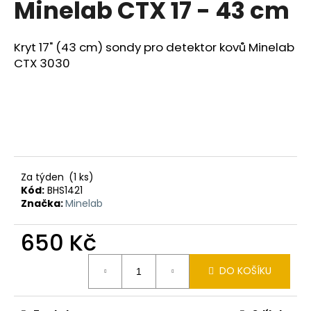
Minelab CTX 17 - 43 cm
a
j
Kryt 17" (43 cm) sondy pro detektor kovů Minelab
í
CTX 3030
t
?
HLEDAT
Za týden
(1 ks)
Kód:
BHS1421
Značka:
Minelab
D
650 Kč
o
p
Měrná
o
DO KOŠÍKU
cena:
r
u