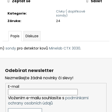
č
Zeptat se
Sdílet
u
j
Cívky ( doplňkové
Kategorie
:
sondy)
e
Záruka
:
24
m
e
Popis
Diskuze
DETEKTOR
KOVŮ
 cm)
sondy
pro detektor kovů
Minelab CTX 3030
.
MINELAB
MANTICORE
Z
(3
SONDY
á
V
Odebírat newsletter
CENĚ)
p
Nezmeškejte žádné novinky či slevy!
a
49
990
t
E-mail
Kč
í
Vložením e-mailu souhlasíte s
podmínkami
ochrany osobních údajů