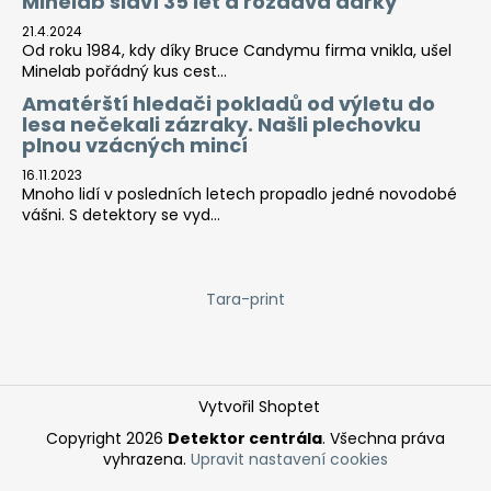
Minelab slaví 35 let a rozdává dárky
21.4.2024
Od roku 1984, kdy díky Bruce Candymu firma vnikla, ušel
Minelab pořádný kus cest...
Amatérští hledači pokladů od výletu do
lesa nečekali zázraky. Našli plechovku
plnou vzácných mincí
16.11.2023
Mnoho lidí v posledních letech propadlo jedné novodobé
vášni. S detektory se vyd...
Tara-print
Vytvořil Shoptet
Copyright 2026
Detektor centrála
. Všechna práva
vyhrazena.
Upravit nastavení cookies