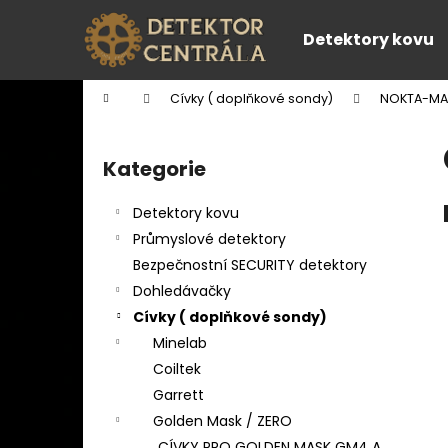
K
Přejít
na
o
Detektory kovu
obsah
Zpět
Zpět
š
do
do
í
Domů
Cívky ( doplňkové sondy)
NOKTA-M
k
obchodu
obchodu
P
o
Kategorie
Přeskočit
s
kategorie
t
Detektory kovu
r
Průmyslové detektory
a
Bezpečnostní SECURITY detektory
n
Dohledávačky
n
Cívky ( doplňkové sondy)
í
Minelab
p
Coiltek
a
Garrett
n
Golden Mask / ZERO
e
CÍVKY PRO GOLDEN MASK GM4 A