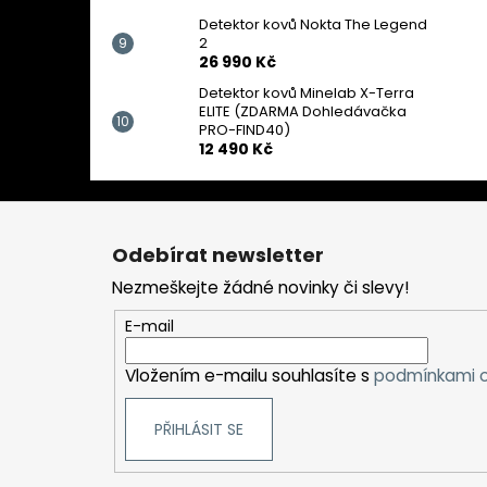
Detektor kovů Nokta The Legend
2
26 990 Kč
Detektor kovů Minelab X-Terra
ELITE (ZDARMA Dohledávačka
PRO-FIND40)
12 490 Kč
Z
á
Odebírat newsletter
p
Nezmeškejte žádné novinky či slevy!
a
t
E-mail
í
Vložením e-mailu souhlasíte s
podmínkami o
PŘIHLÁSIT SE