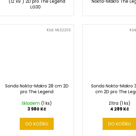
(12"x9") 2D pro The Legend
Nokta-Makro The L
LG30
Kód:
MLS2203
Kód
Sonda Nokta-Makro 28 cm 2D
Sonda Nokta-Makro 3
pro The Legend
cm 2D pro The Le
Skladem
(1 ks)
Zítra
(1 ks)
3 980 Kč
4 289 Kč
DO KOŠÍKU
DO KOŠÍKU