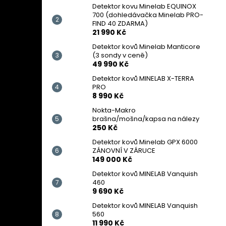
Detektor kovu Minelab EQUINOX
700 (dohledávačka Minelab PRO-
FIND 40 ZDARMA)
21 990 Kč
Detektor kovů Minelab Manticore
(3 sondy v ceně)
49 990 Kč
Detektor kovů MINELAB X-TERRA
PRO
8 990 Kč
Nokta-Makro
brašna/mošna/kapsa na nálezy
250 Kč
Detektor kovů Minelab GPX 6000
ZÁNOVNÍ V ZÁRUCE
149 000 Kč
Detektor kovů MINELAB Vanquish
460
9 690 Kč
Detektor kovů MINELAB Vanquish
560
11 990 Kč