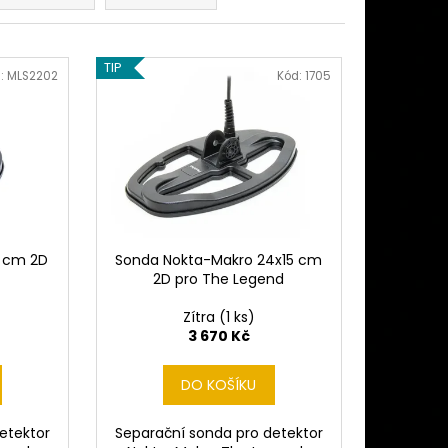
 MINELAB MANTICORE
Ě)
TIP
:
MLS2202
Kód:
1705
5 cm 2D
Sonda Nokta-Makro 24x15 cm
d
2D pro The Legend
Zítra
(1 ks)
3 670 Kč
DO KOŠÍKU
etektor
Separační sonda pro detektor