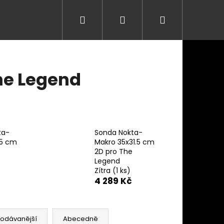
Hledat
Přihlášení
Nákupní
košík
he Legend
ta-
Sonda Nokta-
15 cm
Makro 35x31.5 cm
2D pro The
Legend
Zítra
(1 ks)
4 289 Kč
Následující
rodávanější
Abecedně