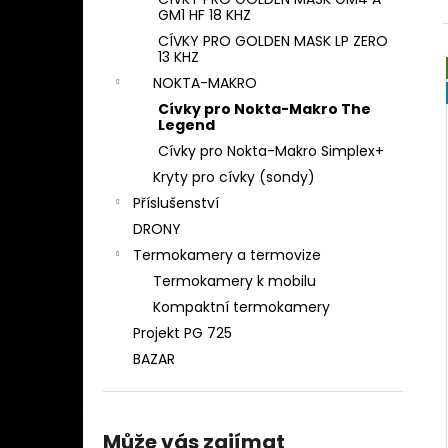
DETEKTOR KOVU MINELAB EQUINOX 900
l
GM1 HF 18 KHZ
( DOHLEDÁVAČKA MINELAB PRO-FIND
40 ZDARMA)
CÍVKY PRO GOLDEN MASK LP ZERO
13 KHZ
29 990 Kč
NOKTA-MAKRO
Cívky pro Nokta-Makro The
Legend
Cívky pro Nokta-Makro Simplex+
Kryty pro cívky (sondy)
Příslušenství
DRONY
Termokamery a termovize
Termokamery k mobilu
Kompaktní termokamery
Projekt PG 725
BAZAR
Může vás zajímat