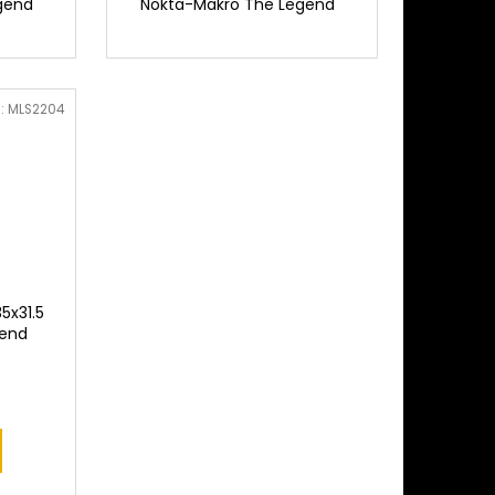
egend
Nokta-Makro The Legend
:
MLS2204
5x31.5
gend