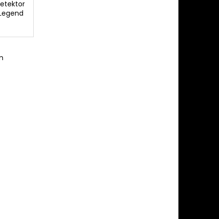
etektor
 Legend
m