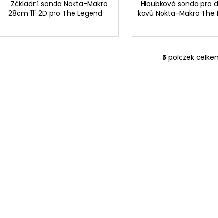
Základní sonda Nokta-Makro
Hloubková sonda pro d
28cm 11" 2D pro The Legend
kovů Nokta-Makro The
5
položek celke
O
v
l
á
d
a
c
í
p
r
v
k
y
v
ý