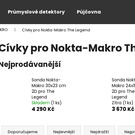
Průmyslové detektory
Půjčovna
AKRO
Cívky pro Nokta-Makro The Legend
Co potřebujete najít?
Cívky pro Nokta-Makro T
HLEDAT
Nejprodávanější
Sonda Nokta-
Sonda Nok
Doporučujeme
Makro 30x23 cm
Makro 24x
2D pro The
2D pro The
Legend
Legend
Skladem
(1 ks)
Zítra
(1 ks)
4 290 Kč
3 670 Kč
Ř
a
Doporučujeme
Nejlevnější
Nejdražší
Nejp