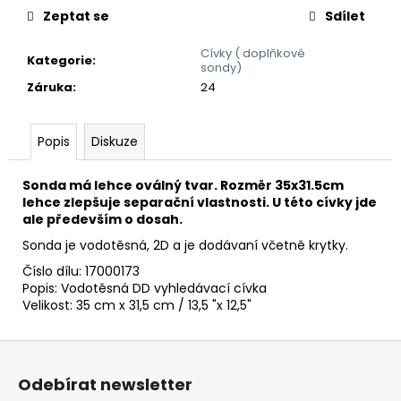
č
Zeptat se
Sdílet
u
j
Cívky ( doplňkové
e
Kategorie
:
sondy)
m
Záruka
:
24
e
Popis
Diskuze
DETEKTOR
KOVŮ
MINELAB
Sonda má lehce oválný tvar. Rozměr 35x31.5cm
X-
lehce zlepšuje separační vlastnosti. U této cívky jde
TERRA
ale především o dosah.
ELITE
(ZDARMA
Sonda je vodotěsná, 2D a je dodávaní včetně krytky.
DOHLEDÁVAČKA
Číslo dílu: 17000173
PRO-
Popis: Vodotěsná DD vyhledávací cívka
FIND40)
Velikost: 35 cm x 31,5 cm / 13,5 "x 12,5"
12
490
Kč
Z
á
Odebírat newsletter
p