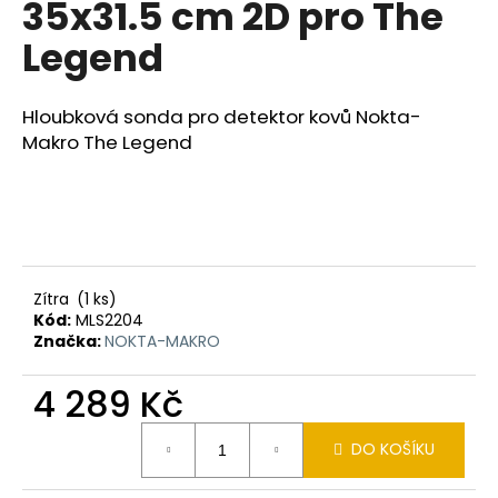
35x31.5 cm 2D pro The
a
Legend
j
í
t
Hloubková sonda pro detektor kovů Nokta-
?
Makro The Legend
HLEDAT
Zítra
(1 ks)
Kód:
MLS2204
Značka:
NOKTA-MAKRO
D
o
4 289 Kč
p
o
Měrná
r
DO KOŠÍKU
cena:
u