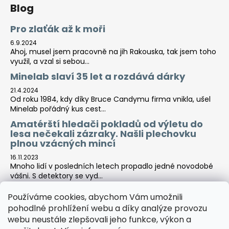
Blog
Pro zlaťák až k moři
6.9.2024
Ahoj, musel jsem pracovně na jih Rakouska, tak jsem toho
využil, a vzal si sebou...
Minelab slaví 35 let a rozdává dárky
21.4.2024
Od roku 1984, kdy díky Bruce Candymu firma vnikla, ušel
Minelab pořádný kus cest...
Amatérští hledači pokladů od výletu do
lesa nečekali zázraky. Našli plechovku
plnou vzácných mincí
16.11.2023
Mnoho lidí v posledních letech propadlo jedné novodobé
vášni. S detektory se vyd...
Používáme cookies, abychom Vám umožnili
pohodlné prohlížení webu a díky analýze provozu
Tara-print
webu neustále zlepšovali jeho funkce, výkon a