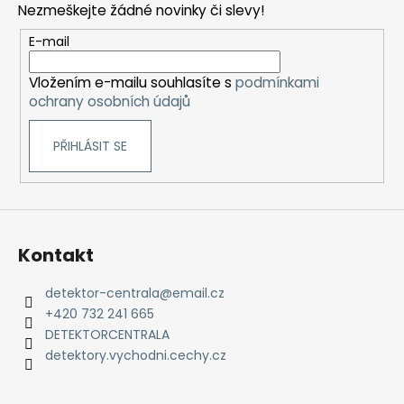
Nezmeškejte žádné novinky či slevy!
a
t
E-mail
í
Vložením e-mailu souhlasíte s
podmínkami
ochrany osobních údajů
PŘIHLÁSIT SE
Kontakt
detektor-centrala
@
email.cz
+420 732 241 665
DETEKTORCENTRALA
detektory.vychodni.cechy.cz