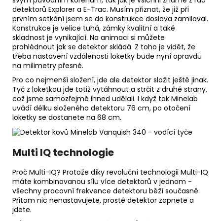
detektorů Explorer a E-Trac. Musím přiznat, že již při
prvním setkání jsem se do konstrukce doslova zamiloval.
Konstrukce je velice tuhá, zámky kvalitní a také
skladnost je vynikající. Na animaci si můžete
prohlédnout jak se detektor skládá. Z toho je vidět, že
třeba nastavení vzdálenosti loketky bude nyní opravdu
na milimetry přesné.
Pro co nejmenší složení, jde ale detektor složit ještě jinak.
Tyč z loketkou jde totiž vytáhnout a strčit z druhé strany,
což jsme samozřejmě ihned udělali. I když tak Minelab
uvádí délku složeného detektoru 76 cm, po otočení
loketky se dostanete na 68 cm.
Multi IQ technologie
Proč Multi-IQ? Protože díky revoluční technologii Multi-IQ
máte kombinovanou sílu více detektorů v jednom -
všechny pracovní frekvence detektoru běží současně.
Přitom nic nenastavujete, prostě detektor zapnete a
jdete.