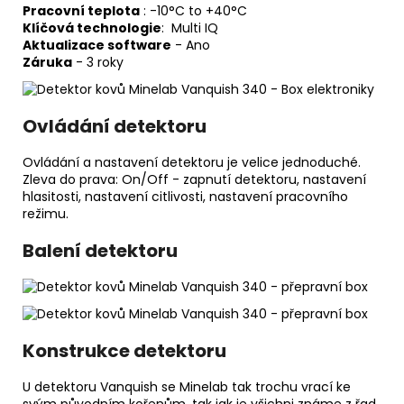
Pracovní teplota
: -10°C to +40°C
Klíčová technologie
: Multi IQ
Aktualizace software
- Ano
Záruka
- 3 roky
Ovládání detektoru
Ovládání a nastavení detektoru je velice jednoduché.
Zleva do prava: On/Off - zapnutí detektoru, nastavení
hlasitosti, nastavení citlivosti, nastavení pracovního
režimu.
Balení detektoru
Konstrukce detektoru
U detektoru Vanquish se Minelab tak trochu vrací ke
svým původním kořenům, tak jak je všichni známe z řad