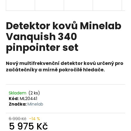
a
j
í
Detektor kovů Minelab
t
Vanquish 340
?
pinpointer set
Nový multifrekvenční detektor kovů určený pro
HLEDAT
začátečníky a mírně pokročilé hledače.
D
Skladem
(2 ks)
Kód:
ML20441
o
Značka:
Minelab
p
o
r
6 990 Kč
–14 %
5 975 Kč
u