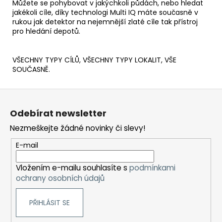
Můžete se pohybovat v jakýchkoli půdách, nebo hledat
jakékoli cíle, díky technologi Multi IQ máte současně v
rukou jak detektor na nejemnější zlaté cíle tak přístroj
pro hledání depotů.
VŠECHNY TYPY CÍLŮ, VŠECHNY TYPY LOKALIT, VŠE
SOUČASNĚ.
Z
á
Odebírat newsletter
p
Nezmeškejte žádné novinky či slevy!
a
t
E-mail
í
Vložením e-mailu souhlasíte s
podmínkami
ochrany osobních údajů
PŘIHLÁSIT SE