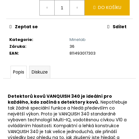
č
Měrná
u
DO KOŠÍKU
cena:
j
e
Zeptat se
Sdílet
m
e
Kategorie
:
Minelab
Záruka
:
36
DETEKTOR
EAN
:
811493017303
KOVŮ
NOKTA
THE
Popis
Diskuze
LEGEND
2
26
990
Detektorů kovů VANQUISH 340 je ideální pro
Kč
každého, kdo začíná s detektory kovů.
Nepotřebuje
tak žádné speciální funkce a hledá především co
největší výkon. Proto je VANQUISH 340 standardně
vybaven technologií Multi-IQ, vodotěsnou cívkou V10 a
ovládáním hlasitosti. Kompaktní a lehká konstrukce
VANQUISH 340 je tak velice jednoduchá, ale přináší
výsledky bez ohledu na to, jak zkušený jste hledač a