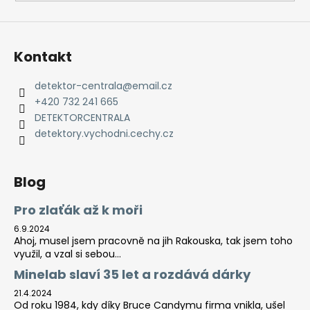
Kontakt
detektor-centrala
@
email.cz
+420 732 241 665
DETEKTORCENTRALA
detektory.vychodni.cechy.cz
Blog
Pro zlaťák až k moři
6.9.2024
Ahoj, musel jsem pracovně na jih Rakouska, tak jsem toho
využil, a vzal si sebou...
Minelab slaví 35 let a rozdává dárky
21.4.2024
Od roku 1984, kdy díky Bruce Candymu firma vnikla, ušel