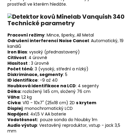
prostředí ve kterém hledáte.
Technické parametry
Pracovní režimy
: Mince, šperky, All Metal
Odrušení interferencí Noise Cancel
: Automatický, 19
kanálů
Iron Bias
: vysoký (přednastavený)
Citlivost
: 4 úrovně
Hlasitost
: 3 úrovně
Počet tónů
: 3 (vysoký, střední a nízký)
Diskriminace, segmenty
: 5
ID identifikce
: -9 až 40
Houbková identifikace na LCD
: 4 segenty
Délka:
rozložený 145 cm, složený 76 cm
Váha
: 1,2 kg
Cívka
: V10 - 10x7" (25x18 cm) 2D
s krytem
Displej
: monochromatický LCD
Napájení
: 4x1,5 V AA baterie
Vodotěsnost:
pouze sonda do hloubky 1m
Audio výstup
: Vestavěný reproduktor, vstup - jack 3,5
mm