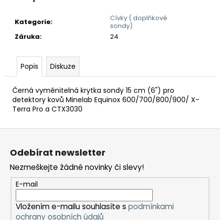
č
u
Cívky ( doplňkové
j
Kategorie
:
sondy)
e
Záruka
:
24
m
e
Popis
Diskuze
DETEKTOR
Černá vyměnitelná krytka sondy 15 cm (6") pro
KOVŮ
detektory kovů Minelab Equinox 600/700/800/900/ X-
MINELAB
MANTICORE
Terra Pro a CTX3030
(3
SONDY
Z
V
CENĚ)
á
Odebírat newsletter
49
p
990
Nezmeškejte žádné novinky či slevy!
a
Kč
t
E-mail
í
Vložením e-mailu souhlasíte s
podmínkami
ochrany osobních údajů