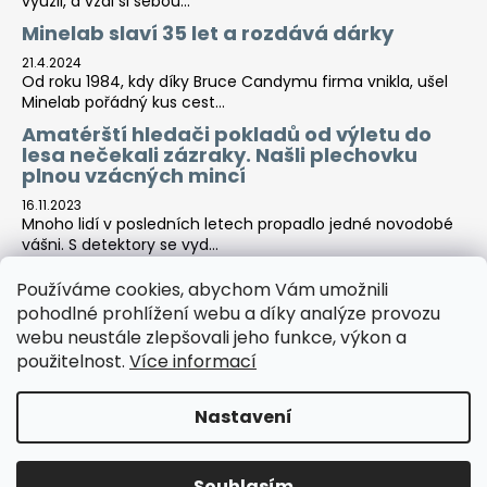
využil, a vzal si sebou...
Minelab slaví 35 let a rozdává dárky
21.4.2024
Od roku 1984, kdy díky Bruce Candymu firma vnikla, ušel
Minelab pořádný kus cest...
Amatérští hledači pokladů od výletu do
lesa nečekali zázraky. Našli plechovku
plnou vzácných mincí
16.11.2023
Mnoho lidí v posledních letech propadlo jedné novodobé
vášni. S detektory se vyd...
Používáme cookies, abychom Vám umožnili
pohodlné prohlížení webu a díky analýze provozu
Tara-print
webu neustále zlepšovali jeho funkce, výkon a
použitelnost.
Více informací
Nastavení
Vytvořil Shoptet
Copyright 2026
Detektor centrála
. Všechna práva
Souhlasím