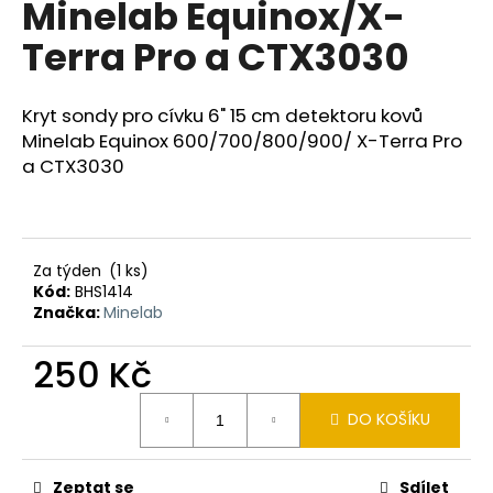
Minelab Equinox/X-
a
Terra Pro a CTX3030
j
í
t
Kryt sondy pro cívku 6" 15 cm detektoru kovů
?
Minelab Equinox 600/700/800/900/ X-Terra Pro
a CTX3030
HLEDAT
Za týden
(1 ks)
Kód:
BHS1414
Značka:
Minelab
D
250 Kč
o
p
Měrná
DO KOŠÍKU
o
cena:
r
u
Zeptat se
Sdílet