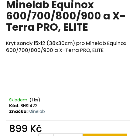
Minelab Equinox
a
600/700/800/900 a X-
j
í
Terra PRO, ELITE
t
?
Kryt sondy 15x12 (38x30cm) pro Minelab
Equinox
600/700/800/900 a X-Terra PRO, ELITE
HLEDAT
D
Skladem
(1 ks)
o
Kód:
BHS1422
p
Značka:
Minelab
o
r
899 Kč
u
Měrná