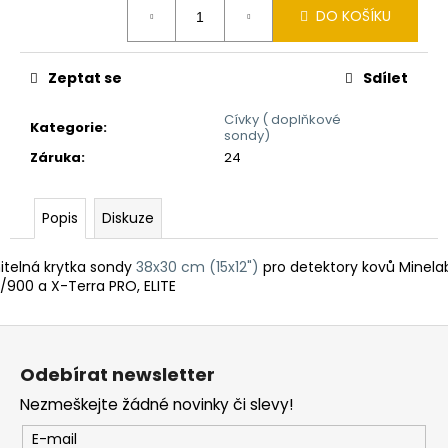
č
DO KOŠÍKU
cena:
u
j
e
Zeptat se
Sdílet
m
e
Cívky ( doplňkové
Kategorie
:
sondy)
Záruka
:
24
DETEKTOR
KOVŮ
MINELAB
Popis
Diskuze
VANQUISH
560
11
telná krytka sondy
38x30 cm (15x12")
pro detektory kovů Minela
990
900 a X-Terra PRO, ELITE
Kč
Z
á
Odebírat newsletter
p
Nezmeškejte žádné novinky či slevy!
a
t
E-mail