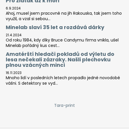
Pro zlaťák až k moři
6.9.2024
Ahoj, musel jsem pracovně na jih Rakouska, tak jsem toho
využil, a vzal si sebou...
Minelab slaví 35 let a rozdává dárky
21.4.2024
Od roku 1984, kdy díky Bruce Candymu firma vnikla, ušel
Minelab pořádný kus cest...
Amatérští hledači pokladů od výletu do
lesa nečekali zázraky. Našli plechovku
plnou vzácných mincí
16.11.2023
Mnoho lidí v posledních letech propadlo jedné novodobé
vášni. S detektory se vyd...
Tara-print