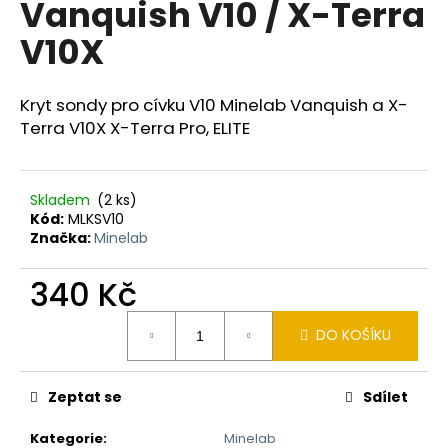
Vanquish V10 / X-Terra
a
V10X
j
í
t
Kryt sondy pro cívku V10 Minelab Vanquish a X-
?
Terra V10X X-Terra Pro, ELITE
Skladem
(2 ks)
Kód:
MLKSV10
HLEDAT
Značka:
Minelab
340 Kč
D
Měrná
DO KOŠÍKU
o
cena:
p
o
Zeptat se
Sdílet
r
u
Kategorie
:
Minelab