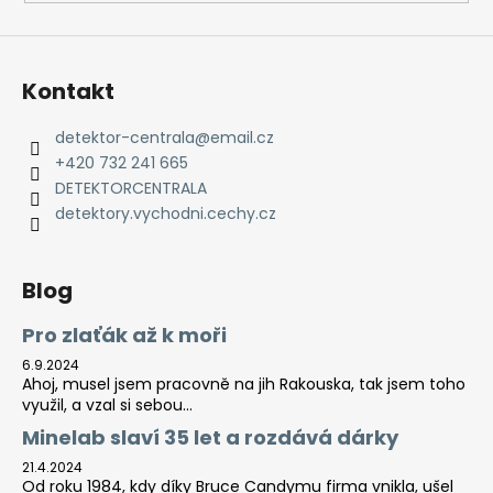
Kontakt
detektor-centrala
@
email.cz
+420 732 241 665
DETEKTORCENTRALA
detektory.vychodni.cechy.cz
Blog
Pro zlaťák až k moři
6.9.2024
Ahoj, musel jsem pracovně na jih Rakouska, tak jsem toho
využil, a vzal si sebou...
Minelab slaví 35 let a rozdává dárky
21.4.2024
Od roku 1984, kdy díky Bruce Candymu firma vnikla, ušel