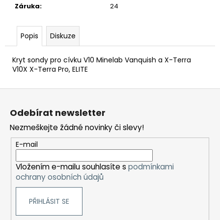
č
Záruka
:
24
u
j
e
Popis
Diskuze
m
e
Kryt sondy pro cívku V10 Minelab Vanquish a X-Terra
V10X X-Terra Pro, ELITE
DETEKTOR
Z
KOVŮ
MINELAB
á
X-
Odebírat newsletter
p
TERRA
ELITE
Nezmeškejte žádné novinky či slevy!
a
(ZDARMA
DOHLEDÁVAČKA
t
E-mail
PRO-
í
FIND40)
Vložením e-mailu souhlasíte s
podmínkami
12
ochrany osobních údajů
490
Kč
PŘIHLÁSIT SE