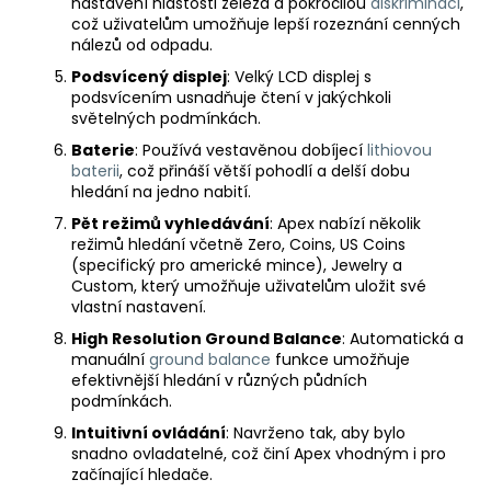
nastavení hlastosti železa a pokročilou
diskriminaci
,
což uživatelům umožňuje lepší rozeznání cenných
nálezů od odpadu.
Podsvícený displej
: Velký LCD displej s
podsvícením usnadňuje čtení v jakýchkoli
světelných podmínkách.
Baterie
: Používá vestavěnou dobíjecí
lithiovou
baterii
, což přináší větší pohodlí a delší dobu
hledání na jedno nabití.
Pět režimů vyhledávání
: Apex nabízí několik
režimů hledání včetně Zero, Coins, US Coins
(specifický pro americké mince), Jewelry a
Custom, který umožňuje uživatelům uložit své
vlastní nastavení.
High Resolution Ground Balance
: Automatická a
manuální
ground balance
funkce umožňuje
efektivnější hledání v různých půdních
podmínkách.
Intuitivní ovládání
: Navrženo tak, aby bylo
snadno ovladatelné, což činí Apex vhodným i pro
začínající hledače.