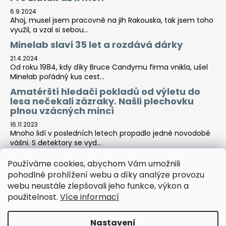
6.9.2024
Ahoj, musel jsem pracovně na jih Rakouska, tak jsem toho
využil, a vzal si sebou...
Minelab slaví 35 let a rozdává dárky
21.4.2024
Od roku 1984, kdy díky Bruce Candymu firma vnikla, ušel
Minelab pořádný kus cest...
Amatérští hledači pokladů od výletu do
lesa nečekali zázraky. Našli plechovku
plnou vzácných mincí
16.11.2023
Mnoho lidí v posledních letech propadlo jedné novodobé
vášni. S detektory se vyd...
Používáme cookies, abychom Vám umožnili
pohodlné prohlížení webu a díky analýze provozu
Tara-print
webu neustále zlepšovali jeho funkce, výkon a
použitelnost.
Více informací
Nastavení