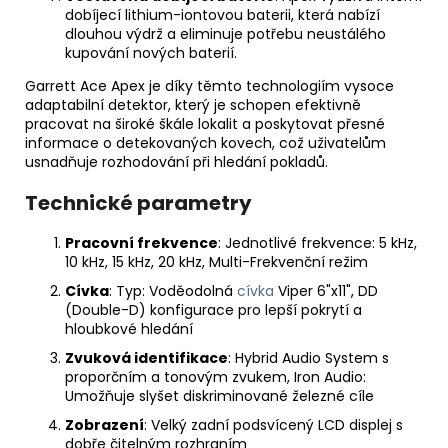
dobíjecí lithium-iontovou baterii, která nabízí
dlouhou výdrž a eliminuje potřebu neustálého
kupování nových baterií.
Garrett Ace Apex je díky těmto technologiím vysoce
adaptabilní detektor, který je schopen efektivně
pracovat na široké škále lokalit a poskytovat přesné
informace o detekovaných kovech, což uživatelům
usnadňuje rozhodování při hledání pokladů.
Technické parametry
Pracovní frekvence
: Jednotlivé frekvence: 5 kHz,
10 kHz, 15 kHz, 20 kHz, Multi-Frekvenční režim
Cívka
: Typ: Voděodolná
cívka
Viper 6"x11", DD
(Double-D) konfigurace pro lepší pokrytí a
hloubkové hledání
Zvuková identifikace
: Hybrid Audio System s
proporčním a tonovým zvukem, Iron Audio:
Umožňuje slyšet diskriminované železné cíle
Zobrazení
: Velký zadní podsvícený LCD displej s
dobře čitelným rozhraním