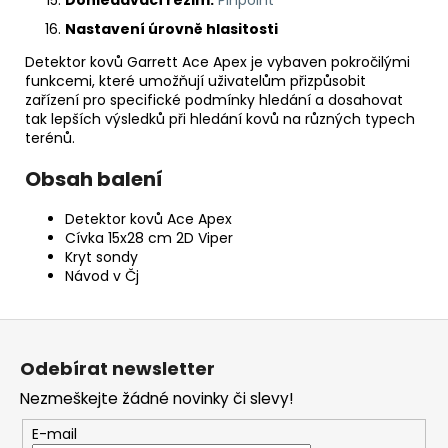
Nastavení úrovně hlasitosti
Detektor kovů Garrett Ace Apex je vybaven pokročilými
funkcemi, které umožňují uživatelům přizpůsobit
zařízení pro specifické podmínky hledání a dosahovat
tak lepších výsledků při hledání kovů na různých typech
terénů.
Obsah balení
Detektor kovů Ace Apex
Cívka 15x28 cm 2D Viper
Kryt sondy
Návod v Čj
Z
á
Odebírat newsletter
p
Nezmeškejte žádné novinky či slevy!
a
t
E-mail