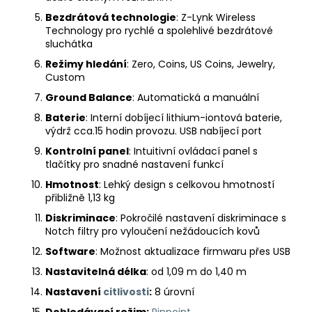
Bezdrátová technologie
: Z-Lynk Wireless
Technology pro rychlé a spolehlivé bezdrátové
sluchátka
Režimy hledání
: Zero, Coins, US Coins, Jewelry,
Custom
Ground Balance
: Automatická a manuální
Baterie
: Interní dobíjecí lithium-iontová baterie,
výdrž cca.15 hodin provozu. USB nabíjecí port
Kontrolní panel
: Intuitivní ovládací panel s
tlačítky pro snadné nastavení funkcí
Hmotnost
: Lehký design s celkovou hmotností
přibližně 1,13 kg
Diskriminace
: Pokročilé nastavení diskriminace s
Notch filtry pro vyloučení nežádoucích kovů
Software
: Možnost aktualizace firmwaru přes USB
Nastavitelná délka
: od 1,09 m do 1,40 m
Nastavení
citlivosti
:
8 úrovní
Dohledávací režim:
Pinpoint