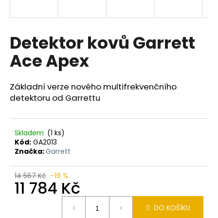
a
j
í
Detektor kovů Garrett
t
Ace Apex
?
Základní verze nového multifrekvenčního
detektoru od Garrettu
HLEDAT
Skladem
(1 ks)
Kód:
GA2013
Značka:
Garrett
D
o
p
14 567 Kč
–19 %
11 784 Kč
o
r
Měrná
u
DO KOŠÍKU
cena: