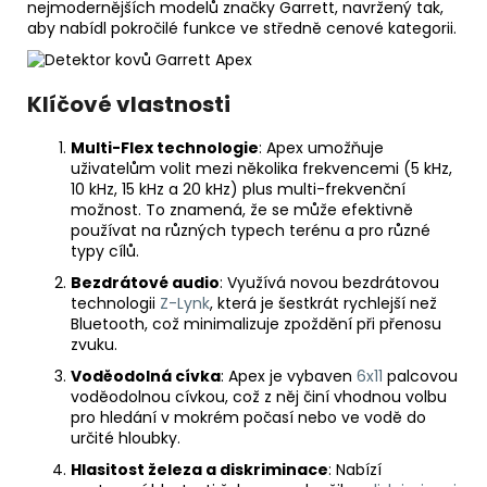
490
nejmodernějších modelů značky Garrett, navržený tak,
Kč
aby nabídl pokročilé funkce ve středně cenové kategorii.
Klíčové vlastnosti
Multi-Flex technologie
: Apex umožňuje
uživatelům volit mezi několika frekvencemi (5 kHz,
10 kHz, 15 kHz a 20 kHz) plus multi-frekvenční
možnost. To znamená, že se může efektivně
používat na různých typech terénu a pro různé
typy cílů.
Bezdrátové audio
: Využívá novou bezdrátovou
technologii
Z-Lynk
, která je šestkrát rychlejší než
Bluetooth, což minimalizuje zpoždění při přenosu
zvuku.
Voděodolná cívka
: Apex je vybaven
6x11
palcovou
voděodolnou cívkou, což z něj činí vhodnou volbu
pro hledání v mokrém počasí nebo ve vodě do
určité hloubky.
Hlasitost železa a diskriminace
: Nabízí