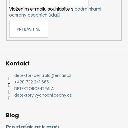
í
Vložením e-mailu souhlasíte s
podmínkami
ochrany osobních údajů
PŘIHLÁSIT SE
Kontakt
detektor-centrala
@
email.cz
+420 732 241 665
DETEKTORCENTRALA
detektory.vychodni.cechy.cz
Blog
Pro zlaťák až k moři