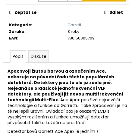
č
u
Zeptat se
Sdílet
j
e
Kategorie
:
Garrett
m
Záruka
:
3 roky
e
EAN
:
786156005709
DETEKTOR
Popis
Diskuze
KOVU
MINELAB
EQUINOX
Apex svojí žlutou barvou a označením Ace,
700
odkazuje na původní řadu těchto populárních
(DOHLEDÁVAČKA
MINELAB
detektorů. Detektory jsou to ale již zcela jiné.
PRO-
Nejedná se o klasické jednofrekvenční VLF
FIND
detektory, ale používají již novou multifrekvenční
40
technologii Multi-Flex.
Ace Apex používá nejnovější
ZDARMA)
technologie a funkce od Garrettu. Také zpracování je na
21
té nejlepší úrovni. Ovládací box je osazený LCD s
990
vysokým rozlišením a funkce umožňují detektor
Kč
přizpůsobit takřka každému prostředí.
Původně:
22
Detektor kovů Garrett Ace Apex je jedním z