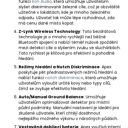
funkci
Iron Audio
, která umožňuje uživatelům
slyšet diskriminované železné cíle, což je obzvláště
užitečné v lokalitách, kde je mnoho železného
odpadu. Uživatel tak může lépe rozhodnout, zda
má cenu dané místo kopat.
Z-Lynk Wireless Technology
: Tato bezdrátová
technologie je o mnoho rychlejší než běžné
Bluetooth spojení a nabízí téměř nulové zpoždění
mezi detekcí cíle a slyšením zvuku ve sluchátkách.
Tato rychlost je klíčová pro efektivní a pohodlné
hledání.
Režimy hledání a Notch Diskriminace
: Apex
poskytuje pět přednastavených režimů hledání a
nabízí funkci
notch diskriminace
, která umožňuje
uživatelům vyloučit určité kovy nebo typy cílů,
čímž se zvyšuje efektivita hledání.
Auto/Manual Ground Balance
: Umožňuje
uživatelům optimalizovat detektor pro místní
půdní podmínky. Manuální nastavení je ideální pro
zkušené uživatele, kteří chtějí dosáhnout
nejlepšího možného výkonu v náročných půdách.
Vestavěná dobíjecí baterie
: Apex využívá interní