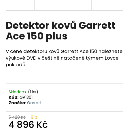
a
j
í
Detektor kovů Garrett
t
Ace 150 plus
?
V ceně detektoru kovů Garrett Ace 150 naleznete
výukové DVD v češtině natočené týmem Lovce
pokladů.
HLEDAT
D
Skladem
(1 ks)
o
Kód:
GA1301
Značka:
Garrett
p
o
r
5 420 Kč
–9 %
4 896 Kč
u