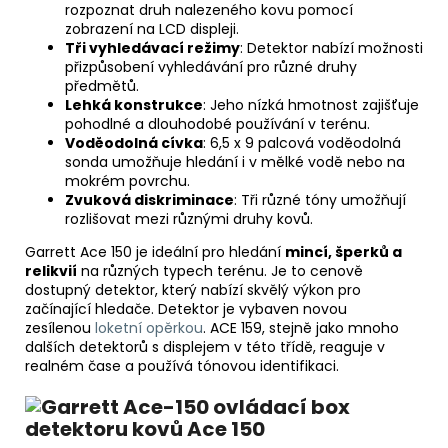
rozpoznat druh nalezeného kovu pomocí
zobrazení na LCD displeji.
Tři vyhledávací režimy
: Detektor nabízí možnosti
přizpůsobení vyhledávání pro různé druhy
předmětů.
Lehká konstrukce
: Jeho nízká hmotnost zajišťuje
pohodlné a dlouhodobé používání v terénu.
Voděodolná cívka
: 6,5 x 9 palcová voděodolná
sonda umožňuje hledání i v mělké vodě nebo na
mokrém povrchu.
Zvuková diskriminace
: Tři různé tóny umožňují
rozlišovat mezi různými druhy kovů.
Garrett Ace 150 je ideální pro hledání
mincí, šperků a
relikvií
na různých typech terénu. Je to cenově
dostupný detektor, který nabízí skvělý výkon pro
začínající hledače. Detektor je vybaven novou
zesílenou
loketní opěrkou
. ACE 159, stejně jako mnoho
dalších detektorů s displejem v této třídě, reaguje v
realném čase a používá tónovou identifikaci.