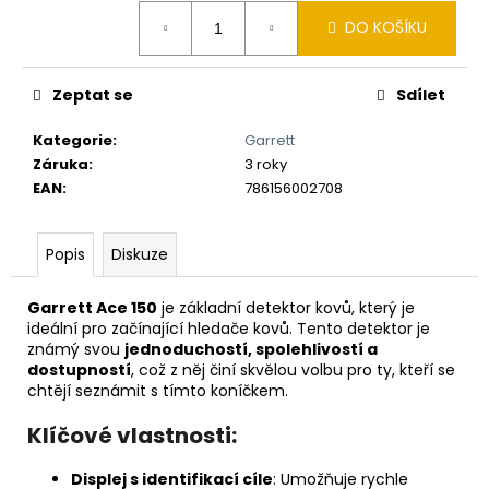
č
Měrná
u
DO KOŠÍKU
cena:
j
e
Zeptat se
Sdílet
m
e
Kategorie
:
Garrett
Záruka
:
3 roky
DETEKTOR
EAN
:
786156002708
KOVŮ
MINELAB
X-
Popis
Diskuze
TERRA
PRO
Garrett Ace 150
je základní detektor kovů, který je
8
990
ideální pro začínající hledače kovů. Tento detektor je
Kč
známý svou
jednoduchostí, spolehlivostí a
dostupností
, což z něj činí skvělou volbu pro ty, kteří se
chtějí seznámit s tímto koníčkem.
Klíčové vlastnosti:
Displej s identifikací cíle
: Umožňuje rychle