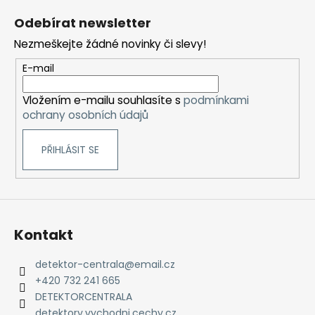
á
Odebírat newsletter
p
Nezmeškejte žádné novinky či slevy!
a
t
E-mail
í
Vložením e-mailu souhlasíte s
podmínkami
ochrany osobních údajů
PŘIHLÁSIT SE
Kontakt
detektor-centrala
@
email.cz
+420 732 241 665
DETEKTORCENTRALA
detektory.vychodni.cechy.cz