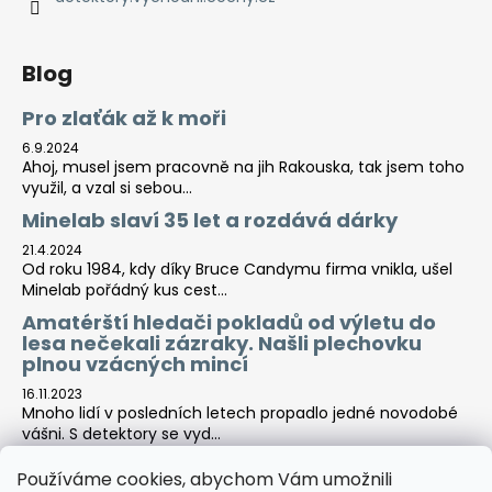
Blog
Pro zlaťák až k moři
6.9.2024
Ahoj, musel jsem pracovně na jih Rakouska, tak jsem toho
využil, a vzal si sebou...
Minelab slaví 35 let a rozdává dárky
21.4.2024
Od roku 1984, kdy díky Bruce Candymu firma vnikla, ušel
Minelab pořádný kus cest...
Amatérští hledači pokladů od výletu do
lesa nečekali zázraky. Našli plechovku
plnou vzácných mincí
16.11.2023
Mnoho lidí v posledních letech propadlo jedné novodobé
vášni. S detektory se vyd...
Používáme cookies, abychom Vám umožnili