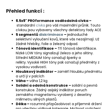
Přehled funkcí :
6.5x9" PROformance
voděodolná cívka –
standardní
cívka
pro váš maximální průnik. Touto
cívkou jsou vybaveny všechny detektory řady ACE
5 segmentů
diskriminace
–
jednoduché
selektivní vyloučení kovů, které vás nezajímají. Už
žádné hřebíky, folie a železný odpad.
Tónová identifikace –
Tří tónová identifikace.
Nízké LOW tóny signalizují železo a jeho slitiny.
Střední MEDIUM tóny označují šperky a
relikty.
Vysoké HIGH tóny pak označují předměty z
vysokou vodivostí.
Hloubkový indikátor –
zaměří hloubku předmětu
a určí ji v palcích
Váha –
váha 1,2 kg
Solidní a odolná konstrukce –
solidní a pevná
konstrukce. Žádný asijský indikátor poruch
zemského magnetismu vyrobený z desetiny
milimetru silných plastů.
Délka –
rozumná přizpůsobivost a příjemné držení
pro všechny výškové kategorie. Možnost rozložení