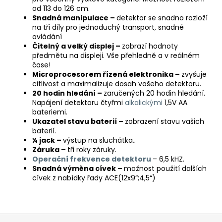
od 113 do 126 cm.
Snadná manipulace –
detektor se snadno rozloží
na tři díly pro jednoduchý transport, snadné
ovládání
Čitelný a velký displej –
zobrazí hodnoty
předmětu na displeji. Vše přehledně a v reálném
čase!
Microprocesorem řízená elektronika –
zvyšuje
citlivost a maximalizuje dosah vašeho detektoru.
20 hodin hledání –
zaručených 20 hodin hledání.
Napájení detektoru čtyřmi
alkalickými
1,5V AA
bateriemi.
Ukazatel stavu baterií –
zobrazení stavu vašich
baterií.
¼ jack –
výstup na sluchátka
.
Záruka –
tři roky záruky.
Operační frekvence detektoru
– 6,5 kHZ.
Snadná výměna cívek –
možnost použití dalších
cívek z nabídky řady ACE(12x9“;4,5“)
Z