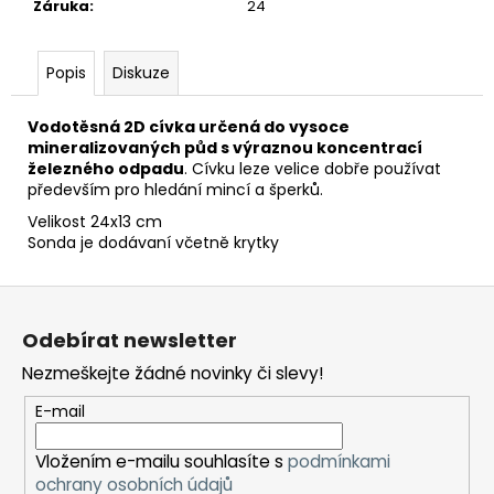
č
Záruka
:
24
u
j
e
Popis
Diskuze
m
e
Vodotěsná 2D cívka určená do vysoce
mineralizovaných půd s výraznou koncentrací
železného odpadu
. Cívku leze velice dobře používat
DETEKTOR
především pro hledání mincí a šperků.
KOVŮ
Velikost 24x13 cm
NOKTA
Sonda je dodávaní včetně krytky
THE
LEGEND
2
Z
26
á
990
Odebírat newsletter
Kč
p
Nezmeškejte žádné novinky či slevy!
a
t
E-mail
í
Vložením e-mailu souhlasíte s
podmínkami
ochrany osobních údajů