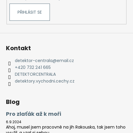
PŘIHLÁSIT SE
Kontakt
detektor-centrala
@
email.cz
+420 732 241 665
DETEKTORCENTRALA
detektory.vychodni.cechy.cz
Blog
Pro zlaťák až k moři
6.9.2024
Ahoj, musel jsem pracovně na jih Rakouska, tak jsem toho
využil, a vzal si sebou...