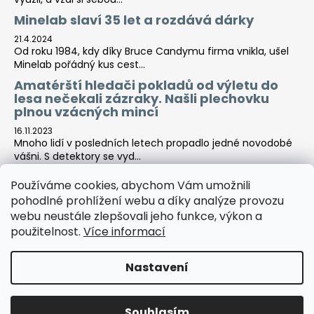
Minelab slaví 35 let a rozdává dárky
21.4.2024
Od roku 1984, kdy díky Bruce Candymu firma vnikla, ušel
Minelab pořádný kus cest...
Amatérští hledači pokladů od výletu do
lesa nečekali zázraky. Našli plechovku
plnou vzácných mincí
16.11.2023
Mnoho lidí v posledních letech propadlo jedné novodobé
vášni. S detektory se vyd...
Používáme cookies, abychom Vám umožnili
pohodlné prohlížení webu a díky analýze provozu
Tara-print
webu neustále zlepšovali jeho funkce, výkon a
použitelnost.
Více informací
Nastavení
Vytvořil Shoptet
Copyright 2026
Detektor centrála
. Všechna práva
Souhlasím
vyhrazena.
Upravit nastavení cookies