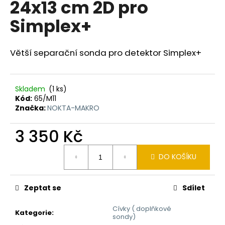
24x13 cm 2D pro
a
Simplex+
j
í
t
Větší separační sonda pro detektor Simplex+
?
Skladem
(1 ks)
Kód:
65/M11
Značka:
NOKTA-MAKRO
HLEDAT
3 350 Kč
Měrná
DO KOŠÍKU
cena:
D
o
p
Zeptat se
Sdílet
o
r
Cívky ( doplňkové
Kategorie
:
u
sondy)