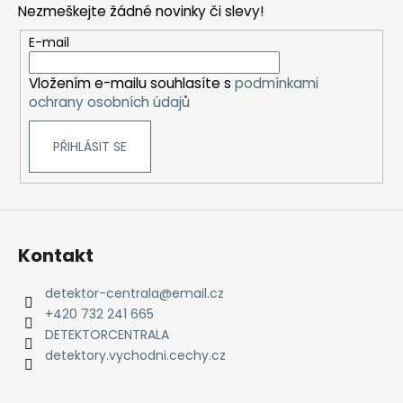
Nezmeškejte žádné novinky či slevy!
a
t
E-mail
í
Vložením e-mailu souhlasíte s
podmínkami
ochrany osobních údajů
PŘIHLÁSIT SE
Kontakt
detektor-centrala
@
email.cz
+420 732 241 665
DETEKTORCENTRALA
detektory.vychodni.cechy.cz