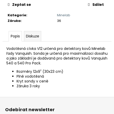
č
Zeptat se
Sdílet
u
j
Kategorie
:
Minelab
e
Záruka
:
36
m
e
Popis
Diskuze
DETEKTOR
KOVU
Vodotěsná cívka V12 určená pro detektory kovů Minelab
MINELAB
řady Vanquish. Sonda je určená pro maximalizaci dosahu
EQUINOX
a jako základní je dodávaná pro detektory kovů Vanquish
900
540 a 540 Pro Pack.
(
DOHLEDÁVAČKA
Rozměry 12x9" (30x23 cm)
MINELAB
Plně vodotěsná
PRO-
Kryt sondy v ceně
FIND
Záruka 3 roky
40
ZDARMA)
29
Z
990
á
Kč
Odebírat newsletter
p