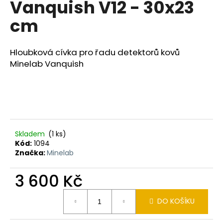
Vanquish V12 - 30x23
a
cm
j
í
t
Hloubková cívka pro řadu detektorů kovů
?
Minelab Vanquish
HLEDAT
Skladem
(1 ks)
Kód:
1094
Značka:
Minelab
D
o
3 600 Kč
p
o
Měrná
r
DO KOŠÍKU
cena:
u