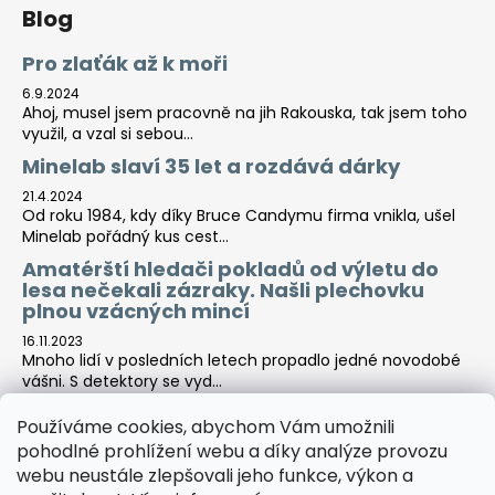
Blog
Pro zlaťák až k moři
6.9.2024
Ahoj, musel jsem pracovně na jih Rakouska, tak jsem toho
využil, a vzal si sebou...
Minelab slaví 35 let a rozdává dárky
21.4.2024
Od roku 1984, kdy díky Bruce Candymu firma vnikla, ušel
Minelab pořádný kus cest...
Amatérští hledači pokladů od výletu do
lesa nečekali zázraky. Našli plechovku
plnou vzácných mincí
16.11.2023
Mnoho lidí v posledních letech propadlo jedné novodobé
vášni. S detektory se vyd...
Používáme cookies, abychom Vám umožnili
pohodlné prohlížení webu a díky analýze provozu
Tara-print
webu neustále zlepšovali jeho funkce, výkon a