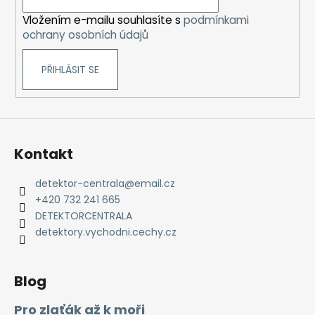
í
Vložením e-mailu souhlasíte s
podmínkami
ochrany osobních údajů
PŘIHLÁSIT SE
Kontakt
detektor-centrala
@
email.cz
+420 732 241 665
DETEKTORCENTRALA
detektory.vychodni.cechy.cz
Blog
Pro zlaťák až k moři