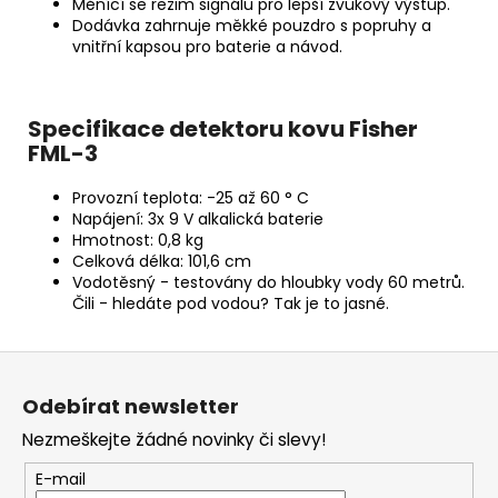
Měnící se režim signálu pro lepší zvukový výstup.
Dodávka zahrnuje měkké pouzdro s popruhy a
vnitřní kapsou pro baterie a návod.
Specifikace detektoru kovu Fisher
FML-3
Provozní teplota: -25 až 60 ° C
Napájení: 3x 9 V alkalická baterie
Hmotnost: 0,8 kg
Celková délka: 101,6 cm
Vodotěsný - testovány do hloubky vody 60 metrů.
Čili - hledáte pod vodou? Tak je to jasné.
Z
á
Odebírat newsletter
p
Nezmeškejte žádné novinky či slevy!
a
t
E-mail