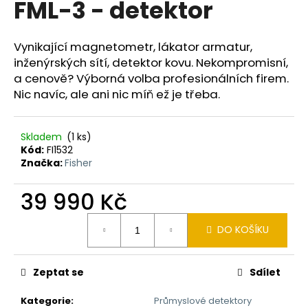
FML-3 - detektor
a
j
Vynikající magnetometr, lákator armatur,
í
inženýrských sítí, detektor kovu. Nekompromisní,
t
a cenově? Výborná volba profesionálních firem.
?
Nic navíc, ale ani nic míň ež je třeba.
Skladem
(1 ks)
Kód:
FI1532
HLEDAT
Značka:
Fisher
39 990 Kč
D
Měrná
DO KOŠÍKU
cena:
o
p
o
Zeptat se
Sdílet
r
u
Kategorie
:
Průmyslové detektory