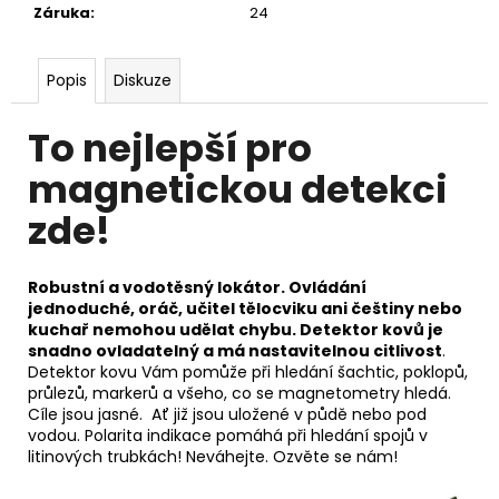
č
Záruka
:
24
u
j
e
Popis
Diskuze
m
e
To nejlepší pro
magnetickou detekci
DETEKTOR
KOVŮ
zde!
MINELAB
X-
TERRA
PRO
Robustní a vodotěsný lokátor. Ovládání
jednoduché, oráč, učitel tělocviku ani češtiny nebo
8
kuchař nemohou udělat chybu. Detektor kovů je
990
snadno ovladatelný a má nastavitelnou citlivost
.
Kč
Detektor kovu Vám pomůže při hledání šachtic, poklopů,
průlezů, markerů a všeho, co se magnetometry hledá.
Cíle jsou jasné. Ať již jsou uložené v půdě nebo pod
vodou. Polarita indikace pomáhá při hledání spojů v
litinových trubkách! Neváhejte. Ozvěte se nám!