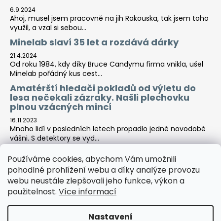
6.9.2024
Ahoj, musel jsem pracovně na jih Rakouska, tak jsem toho
využil, a vzal si sebou...
Minelab slaví 35 let a rozdává dárky
21.4.2024
Od roku 1984, kdy díky Bruce Candymu firma vnikla, ušel
Minelab pořádný kus cest...
Amatérští hledači pokladů od výletu do
lesa nečekali zázraky. Našli plechovku
plnou vzácných mincí
16.11.2023
Mnoho lidí v posledních letech propadlo jedné novodobé
vášni. S detektory se vyd...
Používáme cookies, abychom Vám umožnili
pohodlné prohlížení webu a díky analýze provozu
Tara-print
webu neustále zlepšovali jeho funkce, výkon a
použitelnost.
Více informací
Nastavení