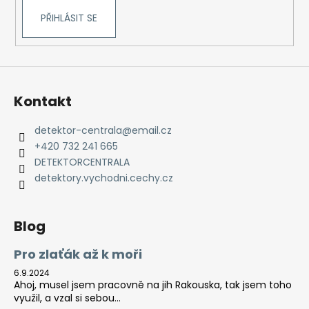
PŘIHLÁSIT SE
Kontakt
detektor-centrala
@
email.cz
+420 732 241 665
DETEKTORCENTRALA
detektory.vychodni.cechy.cz
Blog
Pro zlaťák až k moři
6.9.2024
Ahoj, musel jsem pracovně na jih Rakouska, tak jsem toho
využil, a vzal si sebou...