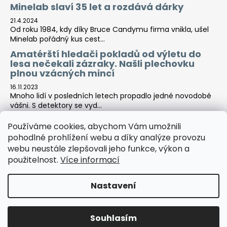
Minelab slaví 35 let a rozdává dárky
21.4.2024
Od roku 1984, kdy díky Bruce Candymu firma vnikla, ušel
Minelab pořádný kus cest...
Amatérští hledači pokladů od výletu do
lesa nečekali zázraky. Našli plechovku
plnou vzácných mincí
16.11.2023
Mnoho lidí v posledních letech propadlo jedné novodobé
vášni. S detektory se vyd...
Používáme cookies, abychom Vám umožnili
pohodlné prohlížení webu a díky analýze provozu
Tara-print
webu neustále zlepšovali jeho funkce, výkon a
použitelnost.
Více informací
Nastavení
Vytvořil Shoptet
Copyright 2026
Detektor centrála
. Všechna práva
Souhlasím
vyhrazena.
Upravit nastavení cookies