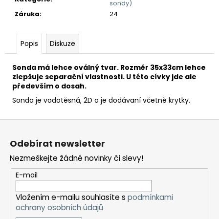
č
sondy)
u
Záruka
:
24
j
e
m
Popis
Diskuze
e
Sonda má lehce oválný tvar. Rozměr 35x33cm lehce
zlepšuje separační vlastnosti. U této cívky jde ale
DETEKTOR
především o dosah.
KOVŮ
MINELAB
Sonda je vodotěsná, 2D a je dodávaní včetně krytky.
X-
TERRA
Z
PRO
á
8
Odebírat newsletter
990
p
Kč
Nezmeškejte žádné novinky či slevy!
a
t
E-mail
í
Vložením e-mailu souhlasíte s
podmínkami
ochrany osobních údajů