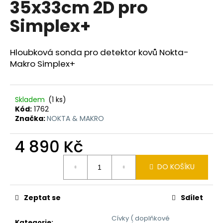
35x33cm 2D pro
a
Simplex+
j
í
t
Hloubková sonda pro detektor kovů Nokta-
?
Makro Simplex+
Skladem
(1 ks)
Kód:
1762
HLEDAT
Značka:
NOKTA & MAKRO
4 890 Kč
D
Měrná
DO KOŠÍKU
o
cena:
p
o
Zeptat se
Sdílet
r
u
Cívky ( doplňkové
Kategorie
: