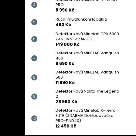
PRO
8 990 Kč
Ruční multifunkční lopatka
490 Kč
Detektor kovů Minelab GPX 6000
ZÁNOVNÍ V ZÁRUCE
149 000 Kč
Detektor kovů MINELAB Vanquish
460
9 690 Kč
Detektor kovů MINELAB Vanquish
560
11 990 Kč
Detektor kovů Nokta The Legend
2
26 990 Kč
Detektor kovů Minelab X-Terra
ELITE (ZDARMA Dohledávačka
PRO-FIND40)
12 490 Kč