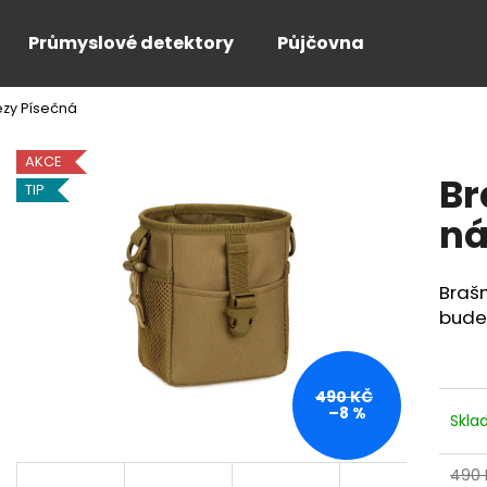
Průmyslové detektory
Půjčovna
ezy Písečná
Co potřebujete najít?
AKCE
Br
TIP
HLEDAT
ná
Braš
Doporučujeme
budet
490 KČ
–8 %
Skl
490 