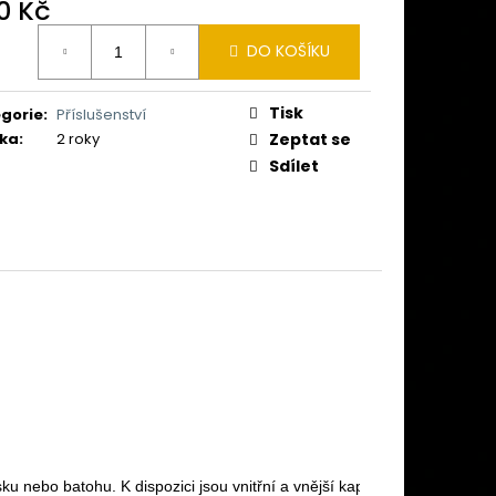
 MINELAB MANTICORE
0 Kč
Ě)
ná
DO KOŠÍKU
:
Tisk
gorie
:
Příslušenství
ka
:
2 roky
Zeptat se
Sdílet
ku nebo batohu. K dispozici jsou vnitřní a vnější kapsy.
