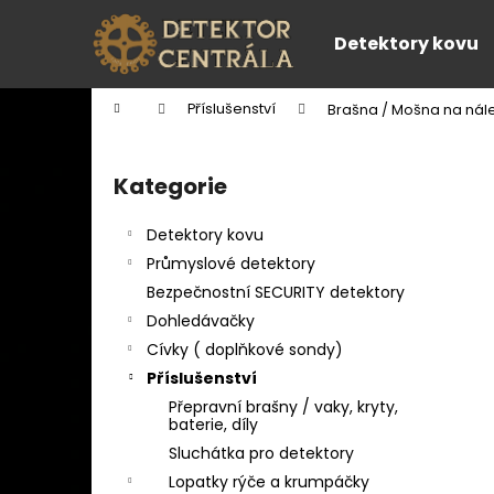
K
Přejít
na
o
Detektory kovu
obsah
Zpět
Zpět
š
do
do
í
Domů
Příslušenství
Brašna / Mošna na nál
k
obchodu
obchodu
P
o
Kategorie
Přeskočit
s
kategorie
t
Detektory kovu
r
Průmyslové detektory
a
Bezpečnostní SECURITY detektory
n
Dohledávačky
n
Cívky ( doplňkové sondy)
í
Příslušenství
p
Přepravní brašny / vaky, kryty,
a
baterie, díly
n
Sluchátka pro detektory
e
Lopatky rýče a krumpáčky