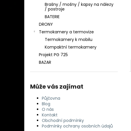
DETEKTOR KOVU MINELAB EQUINOX 900
l
Brašny / mošny / kapsy na nálezy
( DOHLEDÁVAČKA MINELAB PRO-FIND
/ postroje
40 ZDARMA)
BATERIE
29 990 Kč
DRONY
Termokamery a termovize
Termokamery k mobilu
Kompaktní termokamery
Projekt PG 725
BAZAR
Může vás zajímat
Půjčovna
Blog
O nás
Kontakt
Obchodní podmínky
Podmínky ochrany osobních údajů