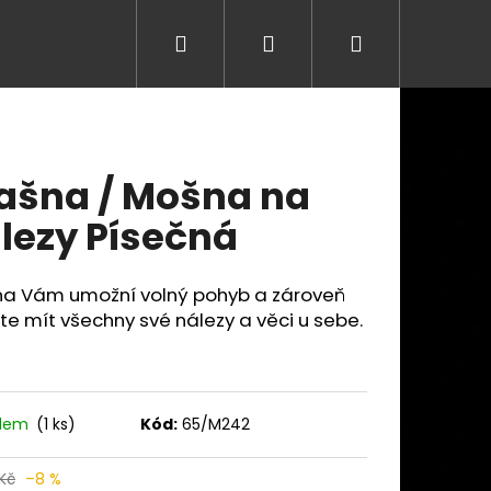
Hledat
Přihlášení
Nákupní
košík
ašna / Mošna na
lezy Písečná
na Vám umožní volný pohyb a zároveň
e mít všechny své nálezy a věci u sebe.
adem
(1 ks)
Kód:
65/M242
Následující
Kč
–8 %