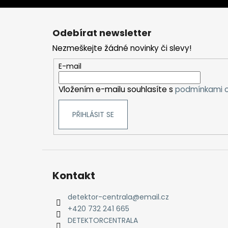
Z
á
Odebírat newsletter
p
Nezmeškejte žádné novinky či slevy!
a
t
E-mail
í
Vložením e-mailu souhlasíte s
podmínkami o
PŘIHLÁSIT SE
Kontakt
detektor-centrala
@
email.cz
+420 732 241 665
DETEKTORCENTRALA