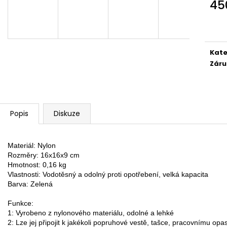
DETEKTOR KOVU MINELAB EQUINOX 700
DETEKTOR KOVŮ
45
(DOHLEDÁVAČKA MINELAB PRO-FIND 40
(3 SONDY V CEN
Měr
ZDARMA)
49 990 Kč
cena
21 990 Kč
Původně:
22 490 Kč
Kate
Záru
Popis
Diskuze
Materiál: Nylon

Rozměry: 16x16x9 cm

Hmotnost: 0,16 kg

Vlastnosti: Vodotěsný a odolný proti opotřebení, velká kapacita

Barva: Zelená

Funkce:

1: Vyrobeno z nylonového materiálu, odolné a lehké

2: Lze jej připojit k jakékoli popruhové vestě, tašce, pracovnímu opas