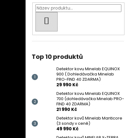
HLEDAT
Top 10 produktů
Detektor kovu Minelab EQUINOX
900 ( Dohledávačka Minelab
PRO-FIND 40 ZDARMA)
29 990 Kč
Detektor kovu Minelab EQUINOX
700 (dohledávačka Minelab PRO-
FIND 40 ZDARMA)
21 990 Kč
Detektor kovů Minelab Manticore
(3 sondy v ceně)
49 990 Kč
Detektor kovů MINELAB X-TERRA