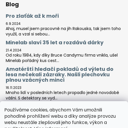
č
Blog
u
j
Pro zlaťák až k moři
e
6.9.2024
m
Ahoj, musel jsem pracovně na jih Rakouska, tak jsem toho
e
využil, a vzal si sebou...
Minelab slaví 35 let a rozdává dárky
DETEKTOR
21.4.2024
KOVŮ
Od roku 1984, kdy díky Bruce Candymu firma vnikla, ušel
MINELAB
Minelab pořádný kus cest...
VANQUISH
460
Amatérští hledači pokladů od výletu do
lesa nečekali zázraky. Našli plechovku
9
plnou vzácných mincí
690
Kč
16.11.2023
Mnoho lidí v posledních letech propadlo jedné novodobé
vášni. S detektory se vyd...
Používáme cookies, abychom Vám umožnili
pohodlné prohlížení webu a díky analýze provozu
Tara-print
webu neustále zlepšovali jeho funkce, výkon a