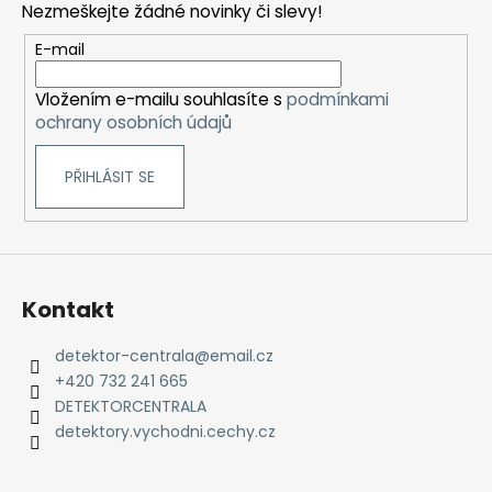
Nezmeškejte žádné novinky či slevy!
a
a
t
j
E-mail
í
í
Vložením e-mailu souhlasíte s
podmínkami
t
ochrany osobních údajů
?
PŘIHLÁSIT SE
HLEDAT
Kontakt
D
detektor-centrala
@
email.cz
o
+420 732 241 665
p
DETEKTORCENTRALA
o
detektory.vychodni.cechy.cz
r
u