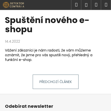
K
Přejít
Hledat
Náku
M
Přihlášen
na
o
obsah
Zpět
Zpět
košík
š
Spuštění nového e-
í
C
shopu
k
o
p
14.4.2022
o
Vážení zákazníci je nám radosti, že vám můžeme
t
oznámit, že jsme pro vás spustili nový, přehledný a
ř
funkční e-shop.
e
b
u
PŘEDCHOZÍ ČLÁNEK
j
e
Z
t
á
e
Odebírat newsletter
p
n