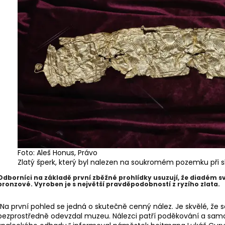
DETEKTOR KOVU MINELAB EQUINOX 700
DETEKTOR KOVŮ
(DOHLEDÁVAČKA MINELAB PRO-FIND 40
(3 SONDY V CEN
ZDARMA)
49 990 Kč
21 990 Kč
Původně:
22 490 Kč
Foto: Aleš Honus, Právo
Zlatý šperk, který byl nalezen na soukromém pozemku při skl
Odborníci na základě první zběžné prohlídky usuzují, že diadém sv
bronzové. Vyroben je s největší pravděpodobností z ryzího zlata.
„Na první pohled se jedná o skutečně cenný nález. Je skvělé, že 
bezprostředně odevzdal muzeu. Nálezci patří poděkování a samo