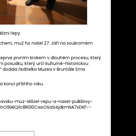
izni řepy.
vrchem, muž ho našel 27. září na soukromém
e teprve prvním krokem v dlouhém procesu, který
í posudku, který určí kulturně-historickou
 dodala ředitelka Muzea v Bruntále Ema
 konci příštího roku.
pavsku-muz-sklizel-repu-a-nasel-pulkilovy-
hO9lAlQi1c8R0l0CwxOSaSI4jdkmNA7xDKF--