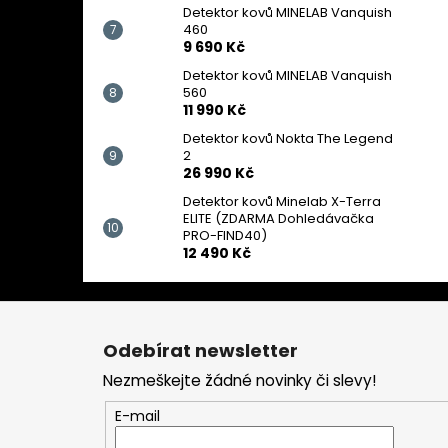
Detektor kovů MINELAB Vanquish
460
9 690 Kč
Detektor kovů MINELAB Vanquish
560
11 990 Kč
Detektor kovů Nokta The Legend
2
26 990 Kč
Detektor kovů Minelab X-Terra
ELITE (ZDARMA Dohledávačka
PRO-FIND40)
12 490 Kč
Z
á
Odebírat newsletter
p
Nezmeškejte žádné novinky či slevy!
a
t
E-mail
í