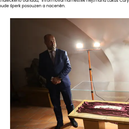
znaleckého odhadu,“ informoval náměstek hejtmana Lukáš Cury
bude šperk posouzen a naceněn.