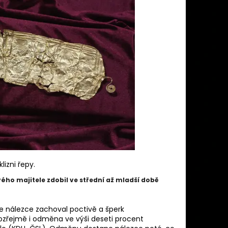
 MINELAB MANTICORE
Ě)
izni řepy.
ého majitele zdobil ve střední až mladší době
se nálezce zachoval poctivě a šperk
zřejmě i odměna ve výši deseti procent