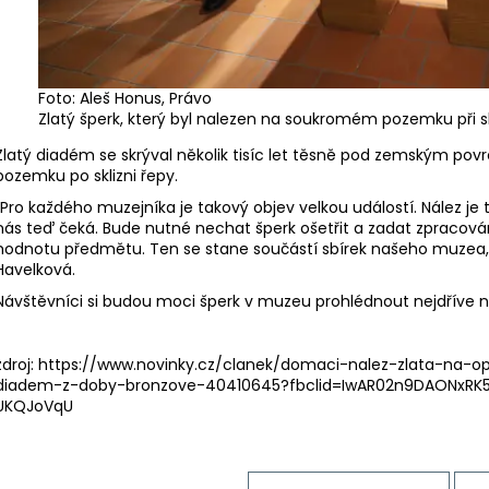
Foto: Aleš Honus, Právo
Zlatý šperk, který byl nalezen na soukromém pozemku při skl
Zlatý diadém se skrýval několik tisíc let těsně pod zemským po
pozemku po sklizni řepy.
„Pro každého muzejníka je takový objev velkou událostí. Nález j
nás teď čeká. Bude nutné nechat šperk ošetřit a zadat zpracován
hodnotu předmětu. Ten se stane součástí sbírek našeho muzea,“
Havelková.
Návštěvníci si budou moci šperk v muzeu prohlédnout nejdříve na
zdroj: https://www.novinky.cz/clanek/domaci-nalez-zlata-na-o
diadem-z-doby-bronzove-40410645?fbclid=IwAR02n9DAONxRK5
UKQJoVqU