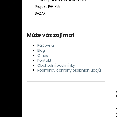
DETEKTOR KOVU MINELAB EQUINOX 900
l
( DOHLEDÁVAČKA MINELAB PRO-FIND
Projekt PG 725
40 ZDARMA)
BAZAR
29 990 Kč
Může vás zajímat
Půjčovna
Blog
O nás
Kontakt
Obchodní podmínky
Podmínky ochrany osobních údajů