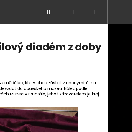
Hledat
Přihlášení
Nákupní
košík
ilový diadém z doby
ny zemědělec, který chce zůstat v anonymitě, na
ě odevzdat do opavského muzea. Nález podle
kách Muzea v Bruntále, jehož zřizovatelem je kraj.
Následující