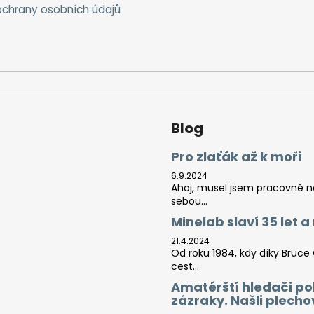
chrany osobních údajů
Blog
Pro zlaťák až k moři
6.9.2024
Ahoj, musel jsem pracovně na 
sebou...
Minelab slaví 35 let 
21.4.2024
Od roku 1984, kdy díky Bruce
cest...
Amatérští hledači po
zázraky. Našli plech