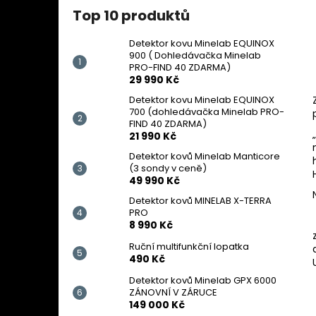
Top 10 produktů
Detektor kovu Minelab EQUINOX
900 ( Dohledávačka Minelab
PRO-FIND 40 ZDARMA)
29 990 Kč
Detektor kovu Minelab EQUINOX
700 (dohledávačka Minelab PRO-
FIND 40 ZDARMA)
21 990 Kč
Detektor kovů Minelab Manticore
(3 sondy v ceně)
49 990 Kč
Detektor kovů MINELAB X-TERRA
PRO
8 990 Kč
Ruční multifunkční lopatka
490 Kč
Detektor kovů Minelab GPX 6000
ZÁNOVNÍ V ZÁRUCE
149 000 Kč