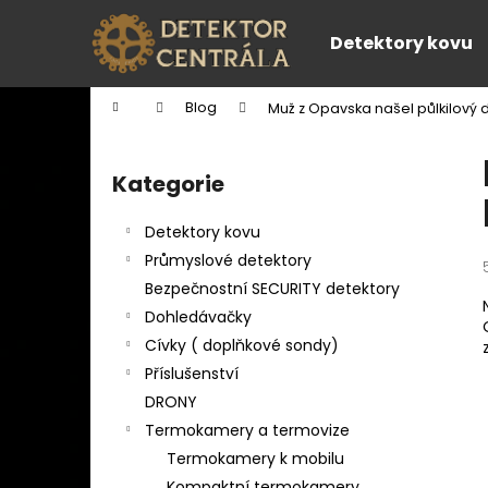
K
Přejít
na
o
Detektory kovu
obsah
Zpět
Zpět
š
do
do
í
Domů
Blog
Muž z Opavska našel půlkilový
k
obchodu
obchodu
P
o
Kategorie
Přeskočit
s
kategorie
t
Detektory kovu
r
Průmyslové detektory
a
Bezpečnostní SECURITY detektory
n
Dohledávačky
n
Cívky ( doplňkové sondy)
í
Příslušenství
p
DRONY
a
Termokamery a termovize
n
Termokamery k mobilu
e
Kompaktní termokamery