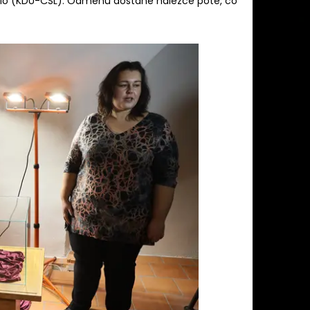
lo (KDU-ČSL). Odměnu dostane nálezce poté, co