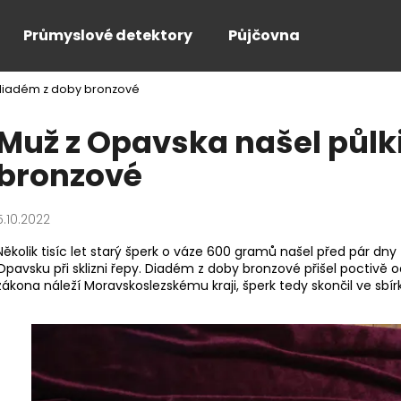
Průmyslové detektory
Půjčovna
 diadém z doby bronzové
Co potřebujete najít?
Muž z Opavska našel půlk
bronzové
HLEDAT
5.10.2022
Doporučujeme
Několik tisíc let starý šperk o váze 600 gramů našel před pár d
Opavsku při sklizni řepy. Diadém z doby bronzové přišel poctiv
zákona náleží Moravskoslezskému kraji, šperk tedy skončil ve sbír