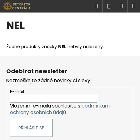
K
Přejít
Hledat
Náku
M
Přihlášen
na
o
obsah
Zpět
Zpět
košík
š
NEL
í
C
k
o
Žádné produkty značky
NEL
nebyly nalezeny...
p
o
Z
t
á
Odebírat newsletter
ř
p
Nezmeškejte žádné novinky či slevy!
e
a
b
t
E-mail
u
í
j
Vložením e-mailu souhlasíte s
podmínkami
ochrany osobních údajů
e
t
PŘIHLÁSIT SE
e
n