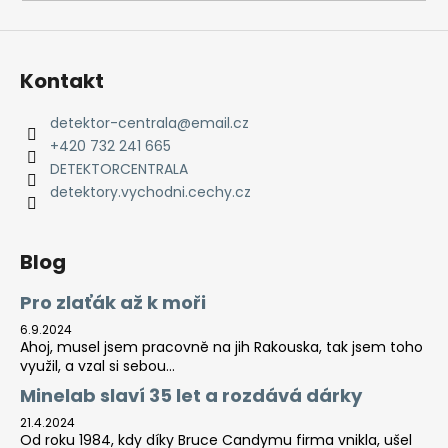
a
j
í
Kontakt
t
?
detektor-centrala
@
email.cz
+420 732 241 665
DETEKTORCENTRALA
detektory.vychodni.cechy.cz
HLEDAT
Blog
Pro zlaťák až k moři
D
6.9.2024
o
Ahoj, musel jsem pracovně na jih Rakouska, tak jsem toho
p
využil, a vzal si sebou...
o
Minelab slaví 35 let a rozdává dárky
r
21.4.2024
u
Od roku 1984, kdy díky Bruce Candymu firma vnikla, ušel