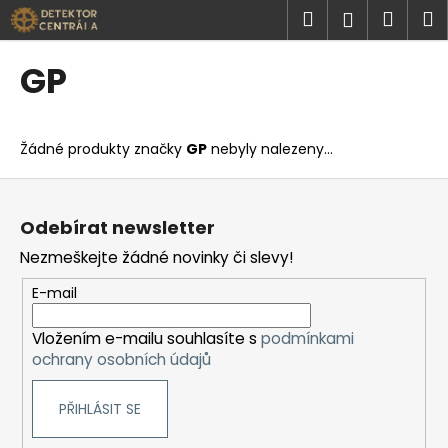
K
Přejít
Hledat
Náku
M
Přihlášen
na
o
obsah
Zpět
Zpět
košík
š
GP
í
C
k
o
Žádné produkty značky
GP
nebyly nalezeny...
p
o
Z
t
á
Odebírat newsletter
ř
p
Nezmeškejte žádné novinky či slevy!
e
a
b
t
E-mail
u
í
j
Vložením e-mailu souhlasíte s
podmínkami
ochrany osobních údajů
e
t
PŘIHLÁSIT SE
e
n