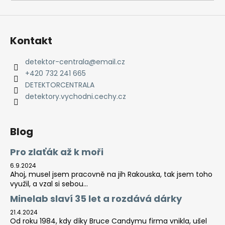
a
j
í
Kontakt
t
?
detektor-centrala
@
email.cz
+420 732 241 665
DETEKTORCENTRALA
detektory.vychodni.cechy.cz
HLEDAT
Blog
Pro zlaťák až k moři
D
6.9.2024
o
Ahoj, musel jsem pracovně na jih Rakouska, tak jsem toho
p
využil, a vzal si sebou...
o
Minelab slaví 35 let a rozdává dárky
r
21.4.2024
u
Od roku 1984, kdy díky Bruce Candymu firma vnikla, ušel