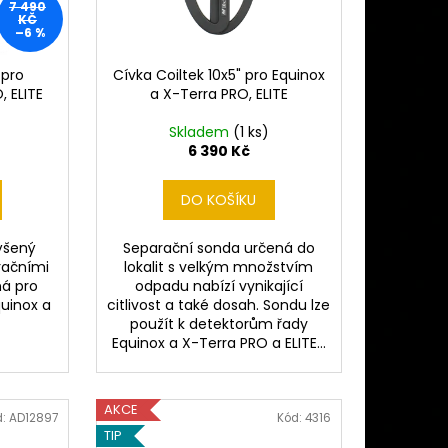
 MINELAB MANTICORE
7 490
Ě)
KČ
–6 %
 pro
Cívka Coiltek 10x5" pro Equinox
, ELITE
a X-Terra PRO, ELITE
Skladem
(1 ks)
6 390 Kč
DO KOŠÍKU
ýšený
Separační sonda určená do
račními
lokalit s velkým množstvím
ná pro
odpadu nabízí vynikající
quinox a
citlivost a také dosah. Sondu lze
ITE
použít k detektorům řady
Equinox a X-Terra PRO a ELITE...
AKCE
d:
AD12897
Kód:
4316
TIP