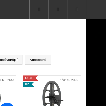
Hledat
Přihlášení
Nákupní
košík
rodávanější
Abecedně
AKCE
d:
MLS2190
Kód:
AD12892
TIP
Následující