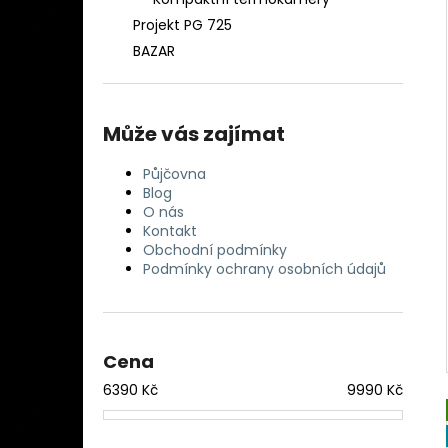
DETEKTOR KOVU MINELAB EQUINOX 900
l
( DOHLEDÁVAČKA MINELAB PRO-FIND
Projekt PG 725
40 ZDARMA)
BAZAR
29 990 Kč
Může vás zajímat
Půjčovna
Blog
O nás
Kontakt
Obchodní podmínky
Podmínky ochrany osobních údajů
Cena
6390
Kč
9990
Kč