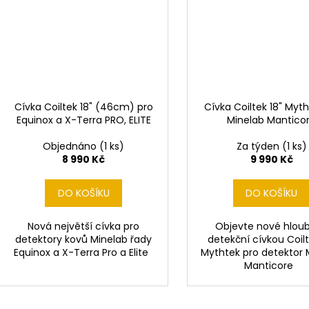
Cívka Coiltek 18" (46cm) pro
Cívka Coiltek 18" Myt
Equinox a X-Terra PRO, ELITE
Minelab Mantico
Objednáno
(1 ks)
Za týden
(1 ks)
8 990 Kč
9 990 Kč
DO KOŠÍKU
DO KOŠÍKU
Nová největší cívka pro
Objevte nové hloub
detektory kovů Minelab řady
detekční cívkou Coilt
Equinox a X-Terra Pro a Elite
Mythtek pro detektor 
Manticore