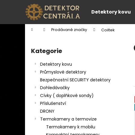
K
Přejít
na
o
Detektory kovu
obsah
Zpět
Zpět
š
do
do
í
Domů
Prodávané značky
Coiltek
k
obchodu
obchodu
P
o
Kategorie
Přeskočit
s
kategorie
t
Detektory kovu
r
Průmyslové detektory
a
Bezpečnostní SECURITY detektory
n
Dohledávačky
n
Cívky ( doplňkové sondy)
í
Příslušenství
p
DRONY
a
Termokamery a termovize
n
Termokamery k mobilu
e
Kompaktní termokamery