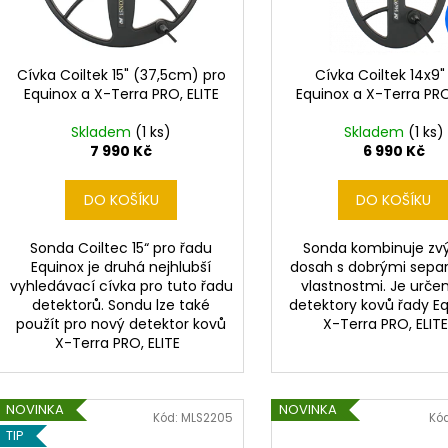
DETEKTOR KOVU MINELAB EQUINOX 700
DETEKTOR KOVŮ
d
r
(DOHLEDÁVAČKA MINELAB PRO-FIND 40
(3 SONDY V CEN
u
ZDARMA)
o
49 990 Kč
k
21 990 Kč
d
Cívka Coiltek 15" (37,5cm) pro
Cívka Coiltek 14x9"
Původně:
22 490 Kč
t
Equinox a X-Terra PRO, ELITE
Equinox a X-Terra PRO
u
ů
k
Skladem
(1 ks)
Skladem
(1 ks)
t
7 990 Kč
6 990 Kč
ů
DO KOŠÍKU
DO KOŠÍKU
Sonda Coiltec 15“ pro řadu
Sonda kombinuje zv
Equinox je druhá nejhlubší
dosah s dobrými sepa
vyhledávací cívka pro tuto řadu
vlastnostmi. Je urče
detektorů. Sondu lze také
detektory kovů řady E
použít pro nový detektor kovů
X-Terra PRO, EL
X-Terra PRO, ELITE
NOVINKA
NOVINKA
Kód:
MLS2205
Kó
TIP