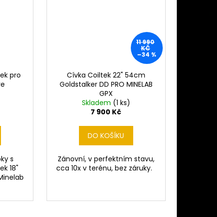
11 990
KČ
–34 %
hek pro
Cívka Coiltek 22" 54cm
re
Goldstalker DD PRO MINELAB
GPX
Skladem
(1 ks)
7 900 Kč
DO KOŠÍKU
ky s
Zánovní, v perfektním stavu,
ek 18"
cca 10x v terénu, bez záruky.
Minelab