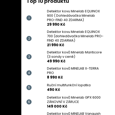
Top 10 produktů
Detektor kovu Minelab EQUINOX
900 ( Dohledávačka Minelab
PRO-FIND 40 ZDARMA)
29 990 Kč
Detektor kovu Minelab EQUINOX
700 (dohledávačka Minelab PRO-
FIND 40 ZDARMA)
21 990 Kč
Detektor kovů Minelab Manticore
(3 sondy v ceně)
49 990 Kč
Detektor kovů MINELAB X-TERRA
PRO
8 990 Kč
Ruční multifunkční lopatka
490 Kč
Detektor kovů Minelab GPX 6000
ZÁNOVNÍ V ZÁRUCE
149 000 Kč
Detektor kovů MINELAB Vanquish