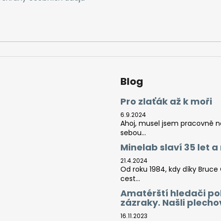
Blog
Pro zlaťák až k moři
6.9.2024
Ahoj, musel jsem pracovně na 
sebou...
Minelab slaví 35 let 
21.4.2024
Od roku 1984, kdy díky Bruce
cest...
Amatérští hledači po
zázraky. Našli plech
16.11.2023