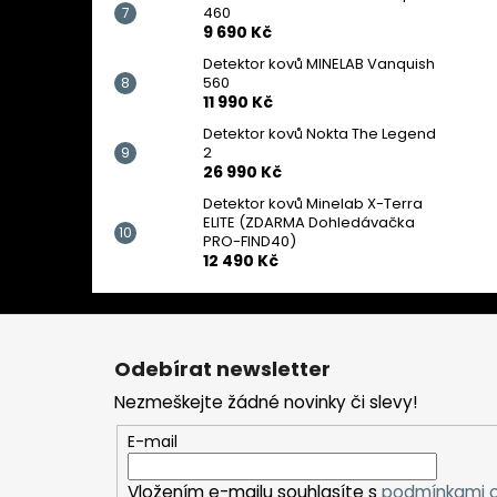
460
9 690 Kč
Detektor kovů MINELAB Vanquish
560
11 990 Kč
Detektor kovů Nokta The Legend
2
26 990 Kč
Detektor kovů Minelab X-Terra
ELITE (ZDARMA Dohledávačka
PRO-FIND40)
12 490 Kč
Z
á
Odebírat newsletter
p
Nezmeškejte žádné novinky či slevy!
a
t
E-mail
í
Vložením e-mailu souhlasíte s
podmínkami o