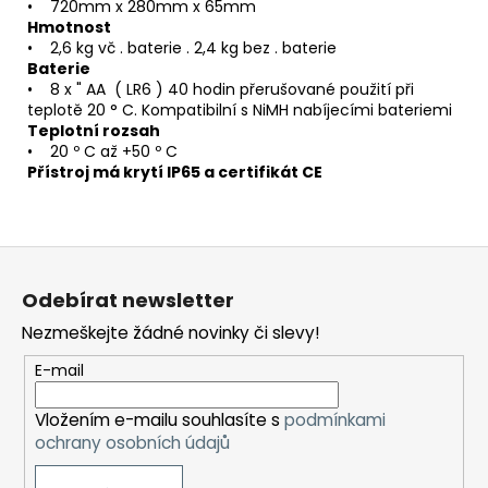
• 720mm x 280mm x 65mm
Hmotnost
• 2,6 kg vč . baterie . 2,4 kg bez . baterie
Baterie
• 8 x " AA ( LR6 ) 40 hodin přerušované použití při
teplotě 20 ° C. Kompatibilní s NiMH nabíjecími bateriemi
Teplotní rozsah
• 20 º C až +50 º C
Přístroj má krytí IP65 a certifikát CE
Z
á
Odebírat newsletter
p
Nezmeškejte žádné novinky či slevy!
a
t
E-mail
í
Vložením e-mailu souhlasíte s
podmínkami
ochrany osobních údajů