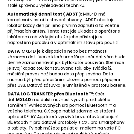
stálé správnou vyhledávací techniku.
Automatický denní test ( ADST )
: MXL4D má
komplexní vlastní testovací obvody . ADST otestuje
lokátor každý den při jeho prvním zapnutí a to včetně
přijímacích antén. Tento test jde ukládat a operátor s
lokátorem má vždy jistotu že jeho přístroj je v
naprostém pořádku a v optimálním stavu pro použití.
DATA
: MXL4D je k dispozici s nebo bez možnosti
záznamu dat . Verze která umožňuje sběr dat vám bude
denně zaznamenávat jak byl lokátor používán. Sběrnice
je svojí kapacitou konstruována tak, aby zvládla 12
měsíční provoz než budou data přepisována. Data
mohou být před přepsáním uložena pomocí připojení
přes USB. Datová zásuvka je umístěná v prostoru baterie.
DATA LOG TRANSFER přes Bluetooth ™
: Sběr
dat
MXL4D
má další možnost využití praktického
zaměření vyhledávaných sítí pomocí Bluetooth ™ a
vašeho telefonu. C.Scope nabízí zdarma ke stažení
aplikaci RELAY App která využívá bezdrátové připojení
Bluetooth ™ pro datové protokoly z CXL pro smartphony
a tablety. Ty pak můžete poslat e-mailem na vaše PC
pro analýzu. To poskytuje velmi praktický způsob