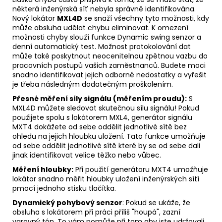
některá inženýrská síť nebyla správně identifikována.
Nový lokátor
MXL4D
se snaží všechny tyto možnosti, kdy
může obsluha udělat chybu eliminovat. K omezení
možnosti chyby slouží funkce Dynamic swing senzor a
denní automatický test. Možnost protokolování dat
může také poskytnout neocenitelnou zpětnou vazbu do
pracovních postupů vašich zaměstnanců. Budete moci
snadno identifikovat jejich odborné nedostatky a vyřešit
je třeba následným dodatečným proškolením.
Přesné měření síly signálu (měřením proudu):
S
MXL4D můžete sledovat skutečnou sílu signálu! Pokud
použijete spolu s lokátorem MXL4, generátor signálu
MXT4 dokážete od sebe oddělit jednotlivé sítě bez
ohledu na jejich hloubku uložení. Tato funkce umožňuje
od sebe oddělit jednotlivé sítě které by se od sebe dali
jinak identifikovat velice těžko nebo vůbec.
Měření hloubky:
Při použití generátoru MXT4 umožňuje
lokátor snadno měřit hloubky uložení inženýrských sítí
pmocí jednoho stisku tlačítka.
Dynamický pohybový senzor
: Pokud se ukáže, že
obsluha s lokátorem při práci příliš "houpá", zazní
varovný tón. To vám pomůže při tom aby jste udržovali