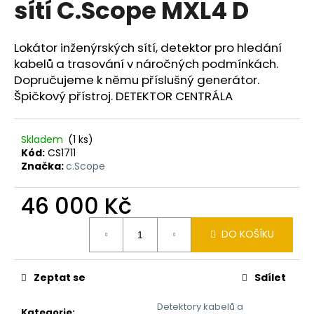
sítí C.Scope MXL4 D
a
j
Lokátor inženýrských sítí, detektor pro hledání
í
kabelů a trasování v náročných podmínkách.
t
Dopručujeme k němu příslušný generátor.
?
Špičkový přístroj. DETEKTOR CENTRÁLA
Skladem
(1 ks)
Kód:
CS1711
HLEDAT
Značka:
c.Scope
46 000 Kč
D
Měrná
DO KOŠÍKU
cena:
o
p
o
Zeptat se
Sdílet
r
u
Detektory kabelů a
Kategorie
: