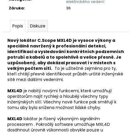
č
elektrického vedení
u
Záruka
:
36
j
e
m
Popis
Diskuze
e
Nový lokátor C.Scope MXL4D je vysoce výkony a
speciálně navržený k profesionální detekci,
DETEKTOR
identifikaci a vysledování konkrétních podzemních
KOVU
potrubí a kabelů a to spolehlivě a velice přesně. Je
MINELAB
uzpůsobený, aby dokázal pracovat i v místech s
EQUINOX
velkým počtem sítí.
To je užitečné zejména pro ty,
900
kteří chtějí přesně identifikovat průběh určité inženýrské
(
sítě mezi dalšími vedeními.
DOHLEDÁVAČKA
MINELAB
PRO-
MXL4D
je nabitý novými funkcemi, které umožňují
FIND
operátorům najít rychleji a hlouběji všechny typy
40
inženýrských sítí. Všechny nové funkce pak směřují k
ZDARMA)
tomu aby byla snížena možnost lidské chyby.
29
990
MXL4D
lokátor je řízený výkonným signálním
Kč
procesorem . Pokročilý software umožňuje MXL4D
dosáhnout úrovně výkonnosti obvykle pouze u