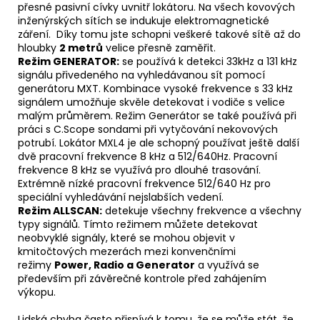
přesné pasivní cívky uvnitř lokátoru. Na všech kovových
inženýrských sítích se indukuje elektromagnetické
záření. Díky tomu jste schopni veškeré takové sítě až do
hloubky
2 metrů
velice přesně zaměřit.
Režim GENERATOR:
se používá k detekci 33kHz a 131 kHz
signálu přivedeného na vyhledávanou sít pomocí
generátoru MXT. Kombinace vysoké frekvence s 33 kHz
signálem umožňuje skvěle detekovat i vodiče s velice
malým průměrem. Režim Generátor se také používá při
práci s C.Scope sondami při vytyčování nekovových
potrubí. Lokátor MXL4 je ale schopný používat ještě další
dvě pracovní frekvence 8 kHz a 512/640Hz. Pracovní
frekvence 8 kHz se využívá pro dlouhé trasování.
Extrémně nízké pracovní frekvence 512/640 Hz pro
speciální vyhledávání nejslabších vedení.
Režim ALLSCAN:
detekuje všechny frekvence a všechny
typy signálů. Tímto režimem můžete detekovat
neobvyklé signály, které se mohou objevit v
kmitočtových mezerách mezi konvenčními
režimy
Power, Radio a Generator
a využívá se
především při závěrečné kontrole před zahájením
výkopu.
Lidská chyba často přispívá k tomu, že se může stát, že