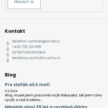
PŘIHLÁSIT SE
Kontakt
detektor-centrala
@
email.cz
+420 732 241 665
DETEKTORCENTRALA
detektory.vychodni.cechy.cz
Blog
Pro zlaťák až k moři
6.9.2024
Ahoj, musel jsem pracovně na jih Rakouska, tak jsem toho
využil, a vzal si sebou...
Minelab slaví 35 let a rozdává dárky