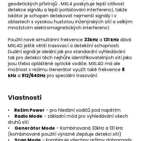
geodetických přístrojů . MXL4 poskytuje lepší citlivost
detekce signálu a lepší potlačování interferencí, takže
lokátor je schopen detekovat nejmenší signály i v
oblastech s vysokou hustotou inženýrských sítí a velkým
množstvím elektromagnetických interferencí.
Použití nové simultánní frekvence
33kHz
a
131 kHz
dává
MXL4D ještě větší trasovací a detekční schopnosti.
Duální signál je ideální jak pro standardní vyhledávání
tak pro detekci těch nejhůře identifikovatelných sítí jako
jsou třeba opláštěné optické vodiče. MXL4D má ale
možnost v režimu Generátor využít také frekvence
8
kHz
a
512/640Hz
pro speciální trasování.
Vlastnosti
•
Režim Power
- pro hledání vodičů pod napětím
•
Radio Mode
- základní mód pro vyhledávání všech
druhů sítí
•
Generátor Mode
- Kombinovaná 33kHz a 131 kHz
(kombinované použití výrazně zlepšuje detekci sítí)
•
Scan Mode
- kombinuje všechny režimy dohromady