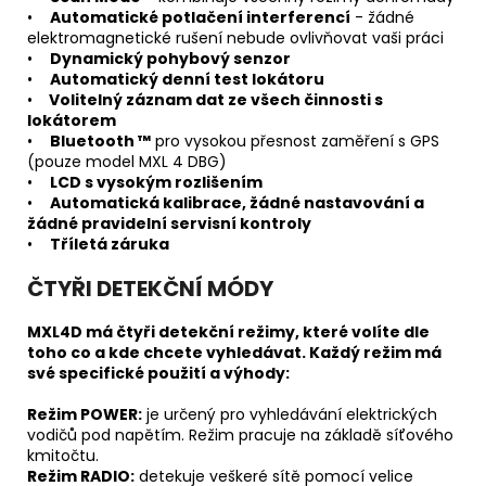
•
Automatické potlačení interferencí
- žádné
elektromagnetické rušení nebude ovlivňovat vaši práci
•
Dynamický pohybový senzor
•
Automatický denní test lokátoru
•
Volitelný záznam dat ze všech činnosti s
lokátorem
•
Bluetooth ™
pro vysokou přesnost zaměření s GPS
(pouze model MXL 4 DBG)
•
LCD s vysokým rozlišením
•
Automatická kalibrace, žádné nastavování a
žádné pravidelní servisní kontroly
•
Tříletá záruka
ČTYŘI DETEKČNÍ MÓDY
MXL4D má čtyři detekční režimy, které volíte dle
toho co a kde chcete vyhledávat. Každý režim má
své specifické použití a výhody:
Režim POWER:
je určený pro vyhledávání elektrických
vodičů pod napětím. Režim pracuje na základě síťového
kmitočtu.
Režim RADIO:
detekuje veškeré sítě pomocí velice