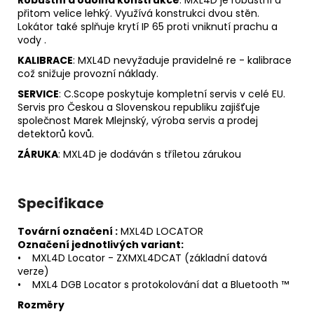
přitom velice lehký. Využívá konstrukci dvou stěn.
Lokátor také splňuje krytí IP 65 proti vniknutí prachu a
vody .
KALIBRACE
: MXL4D nevyžaduje pravidelné re - kalibrace
což snižuje provozní náklady.
SERVICE
: C.Scope poskytuje kompletní servis v celé EU.
Servis pro Českou a Slovenskou republiku zajišťuje
společnost Marek Mlejnský, výroba servis a prodej
detektorů kovů.
ZÁRUKA
: MXL4D je dodáván s tříletou zárukou
Specifikace
Tovární označení :
MXL4D LOCATOR
Označení jednotlivých variant:
• MXL4D Locator - ZXMXL4DCAT (základní datová
verze)
• MXL4 DGB Locator s protokolování dat a Bluetooth ™
Rozměry