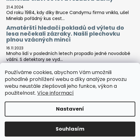
21.4.2024
Od roku 1984, kdy díky Bruce Candymu firma vnikla, ušel
Minelab pořádný kus cest...
Amatérští hledači pokladů od výletu do
lesa nečekali zázraky. Našli plechovku
plnou vzácných mincí
16.11.2023
Mnoho lidí v posledních letech propadlo jedné novodobé
vášni. S detektory se vyd...
Používáme cookies, abychom Vám umožnili
pohodlné prohlížení webu a díky analýze provozu
Tara-print
webu neustále zlepšovali jeho funkce, výkon a
použitelnost.
Více informací
Nastavení
Vytvořil Shoptet
Copyright 2026
Detektor centrála
. Všechna práva
Souhlasím
vyhrazena.
Upravit nastavení cookies