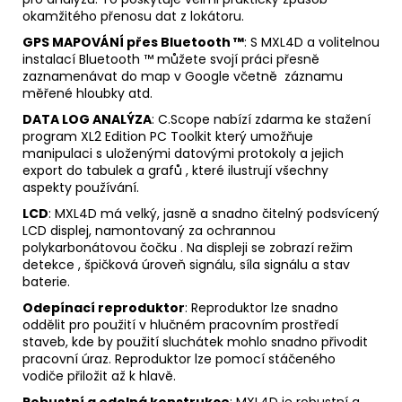
okamžitého přenosu dat z lokátoru.
GPS MAPOVÁNÍ přes Bluetooth ™
: S MXL4D a volitelnou
instalací Bluetooth ™ můžete svojí práci přesně
zaznamenávat do map v Google včetně záznamu
měřené hloubky atd.
DATA LOG ANALÝZA
: C.Scope nabízí zdarma ke stažení
program XL2 Edition PC Toolkit který umožňuje
manipulaci s uloženými datovými protokoly a jejich
export do tabulek a grafů , které ilustrují všechny
aspekty používání.
LCD
: MXL4D má velký, jasně a snadno čitelný podsvícený
LCD displej, namontovaný za ochrannou
polykarbonátovou čočku . Na displeji se zobrazí režim
detekce , špičková úroveň signálu, síla signálu a stav
baterie.
Odepínací reproduktor
: Reproduktor lze snadno
oddělit pro použití v hlučném pracovním prostředí
staveb, kde by použití sluchátek mohlo snadno přivodit
pracovní úraz. Reproduktor lze pomocí stáčeného
vodiče přiložit až k hlavě.
Robustní a odolná konstrukce
: MXL4D je robustní a