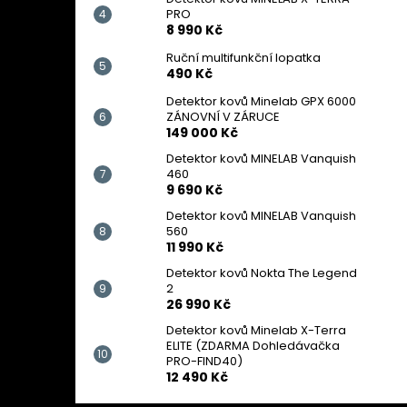
PRO
8 990 Kč
Ruční multifunkční lopatka
490 Kč
Detektor kovů Minelab GPX 6000
ZÁNOVNÍ V ZÁRUCE
149 000 Kč
Detektor kovů MINELAB Vanquish
460
9 690 Kč
Detektor kovů MINELAB Vanquish
560
11 990 Kč
Detektor kovů Nokta The Legend
2
26 990 Kč
Detektor kovů Minelab X-Terra
ELITE (ZDARMA Dohledávačka
PRO-FIND40)
12 490 Kč