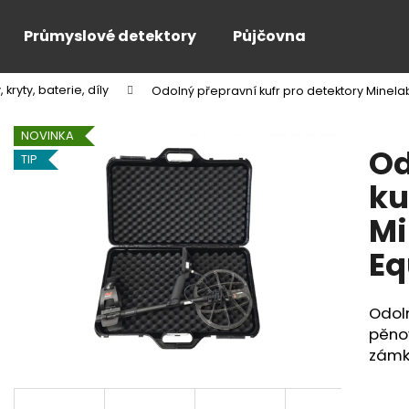
Průmyslové detektory
Půjčovna
kryty, baterie, díly
Odolný přepravní kufr pro detektory Minela
Co potřebujete najít?
NOVINKA
Od
TIP
HLEDAT
ku
Mi
Doporučujeme
Eq
Odoln
pěno
zámk