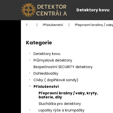
K
Přejít
na
o
Detektory kovu
obsah
Zpět
Zpět
š
do
do
í
Domů
Příslušenství
Přepravní brašny / vaky, 
k
obchodu
obchodu
P
o
Kategorie
Přeskočit
s
kategorie
t
Detektory kovu
r
Průmyslové detektory
a
Bezpečnostní SECURITY detektory
n
Dohledávačky
n
Cívky ( doplňkové sondy)
í
Příslušenství
p
Přepravní brašny / vaky, kryty,
a
baterie, díly
n
Sluchátka pro detektory
e
Lopatky rýče a krumpáčky