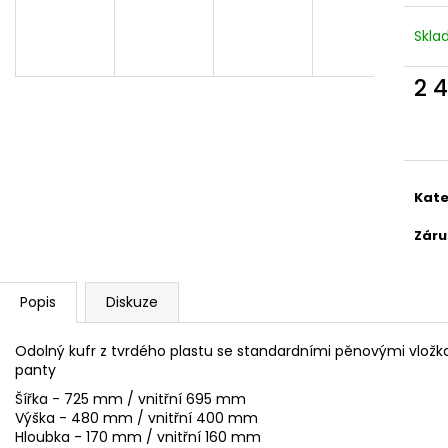
DETEKTOR KOVU MINELAB EQUINOX 700
DETEKTOR KOVŮ
(DOHLEDÁVAČKA MINELAB PRO-FIND 40
(3 SONDY V CEN
Skl
ZDARMA)
49 990 Kč
21 990 Kč
Původně:
22 490 Kč
2 
Měr
cena
Kate
Záru
Popis
Diskuze
Odolný kufr z tvrdého plastu se standardními pěnovými vlož
panty
Šířka - 725 mm / vnitřní 695 mm
Výška - 480 mm / vnitřní 400 mm
Hloubka - 170 mm / vnitřní 160 mm