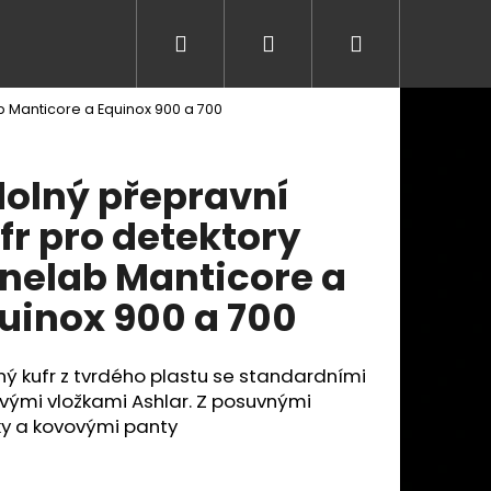
Hledat
Přihlášení
Nákupní
b Manticore a Equinox 900 a 700
košík
olný přepravní
fr pro detektory
nelab Manticore a
uinox 900 a 700
ý kufr z tvrdého plastu se standardními
vými vložkami Ashlar. Z posuvnými
y a kovovými panty
Následující