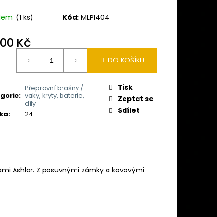
 MINELAB MANTICORE
Ě)
adem
(1 ks)
Kód:
MLP1404
400 Kč
ná
DO KOŠÍKU
:
Tisk
Přepravní brašny /
gorie
:
vaky, kryty, baterie,
Zeptat se
díly
Sdílet
ka
:
24
kami Ashlar. Z posuvnými zámky a kovovými