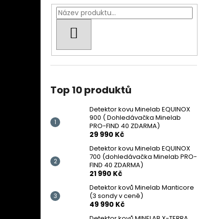
HLEDAT
Top 10 produktů
Detektor kovu Minelab EQUINOX
900 ( Dohledávačka Minelab
PRO-FIND 40 ZDARMA)
29 990 Kč
Detektor kovu Minelab EQUINOX
700 (dohledávačka Minelab PRO-
FIND 40 ZDARMA)
21 990 Kč
Detektor kovů Minelab Manticore
(3 sondy v ceně)
49 990 Kč
Detektor kovů MINELAB X-TERRA