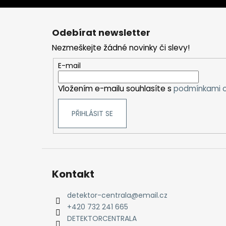
Z
á
Odebírat newsletter
p
Nezmeškejte žádné novinky či slevy!
a
t
E-mail
í
Vložením e-mailu souhlasíte s
podmínkami o
PŘIHLÁSIT SE
Kontakt
detektor-centrala
@
email.cz
+420 732 241 665
DETEKTORCENTRALA