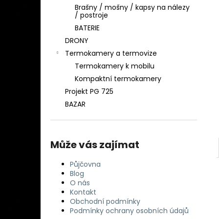
DETEKTOR KOVU MINELAB EQUINOX 900
l
Brašny / mošny / kapsy na nálezy
( DOHLEDÁVAČKA MINELAB PRO-FIND
/ postroje
40 ZDARMA)
BATERIE
29 990 Kč
DRONY
Termokamery a termovize
Termokamery k mobilu
Kompaktní termokamery
Projekt PG 725
BAZAR
Může vás zajímat
Půjčovna
Blog
O nás
Kontakt
Obchodní podmínky
Podmínky ochrany osobních údajů