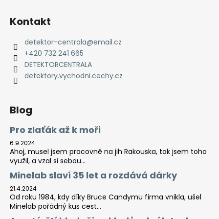
Kontakt
detektor-centrala
@
email.cz
+420 732 241 665
DETEKTORCENTRALA
detektory.vychodni.cechy.cz
Blog
Pro zlaťák až k moři
6.9.2024
Ahoj, musel jsem pracovně na jih Rakouska, tak jsem toho
využil, a vzal si sebou...
Minelab slaví 35 let a rozdává dárky
21.4.2024
Od roku 1984, kdy díky Bruce Candymu firma vnikla, ušel
Minelab pořádný kus cest...