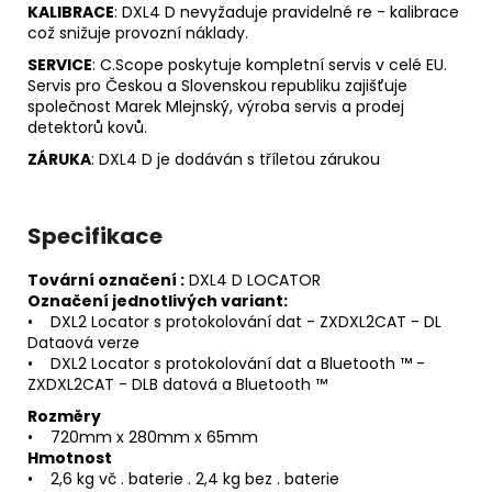
KALIBRACE
: DXL4 D nevyžaduje pravidelné re - kalibrace
což snižuje provozní náklady.
SERVICE
: C.Scope poskytuje kompletní servis v celé EU.
Servis pro Českou a Slovenskou republiku zajišťuje
společnost Marek Mlejnský, výroba servis a prodej
detektorů kovů.
ZÁRUKA
: DXL4 D je dodáván s tříletou zárukou
Specifikace
Tovární označení :
DXL4 D LOCATOR
Označení jednotlivých variant:
• DXL2 Locator s protokolování dat - ZXDXL2CAT - DL
Dataová verze
• DXL2 Locator s protokolování dat a Bluetooth ™ -
ZXDXL2CAT - DLB datová a Bluetooth ™
Rozměry
• 720mm x 280mm x 65mm
Hmotnost
• 2,6 kg vč . baterie . 2,4 kg bez . baterie