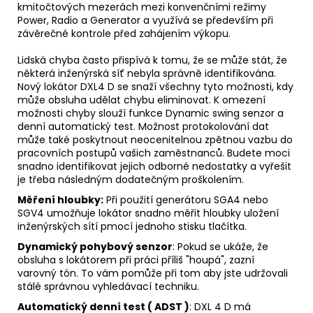
kmitočtových mezerách mezi konvenčními režimy
Power, Radio a Generator a využívá se především při
závěrečné kontrole před zahájením výkopu.
Lidská chyba často přispívá k tomu, že se může stát, že
některá inženýrská síť nebyla správně identifikována.
Nový lokátor DXL4 D se snaží všechny tyto možnosti, kdy
může obsluha udělat chybu eliminovat. K omezení
možnosti chyby slouží funkce Dynamic swing senzor a
denní automatický test. Možnost protokolování dat
může také poskytnout neocenitelnou zpětnou vazbu do
pracovních postupů vašich zaměstnanců. Budete moci
snadno identifikovat jejich odborné nedostatky a vyřešit
je třeba následným dodatečným proškolením.
Měření hloubky:
Při použití generátoru SGA4 nebo
SGV4 umožňuje lokátor snadno měřit hloubky uložení
inženýrských sítí pmocí jednoho stisku tlačítka.
Dynamický pohybový senzor
: Pokud se ukáže, že
obsluha s lokátorem při práci příliš "houpá", zazní
varovný tón. To vám pomůže při tom aby jste udržovali
stálé správnou vyhledávací techniku.
Automatický denní test ( ADST )
: DXL 4 D má