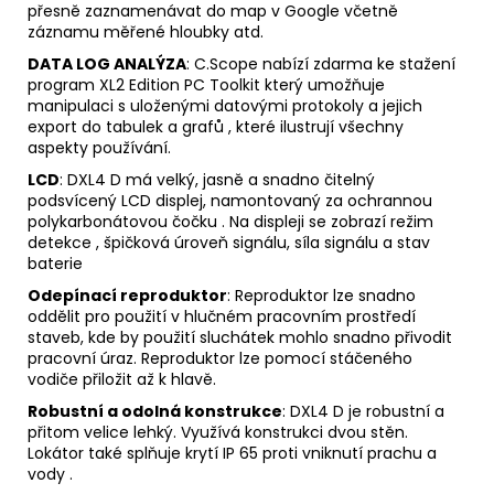
přesně zaznamenávat do map v Google včetně
záznamu měřené hloubky atd.
DATA LOG ANALÝZA
: C.Scope nabízí zdarma ke stažení
program XL2 Edition PC Toolkit který umožňuje
manipulaci s uloženými datovými protokoly a jejich
export do tabulek a grafů , které ilustrují všechny
aspekty používání.
LCD
: DXL4 D má velký, jasně a snadno čitelný
podsvícený LCD displej, namontovaný za ochrannou
polykarbonátovou čočku . Na displeji se zobrazí režim
detekce , špičková úroveň signálu, síla signálu a stav
baterie
Odepínací reproduktor
: Reproduktor lze snadno
oddělit pro použití v hlučném pracovním prostředí
staveb, kde by použití sluchátek mohlo snadno přivodit
pracovní úraz. Reproduktor lze pomocí stáčeného
vodiče přiložit až k hlavě.
Robustní a odolná konstrukce
: DXL4 D je robustní a
přitom velice lehký. Využívá konstrukci dvou stěn.
Lokátor také splňuje krytí IP 65 proti vniknutí prachu a
vody .