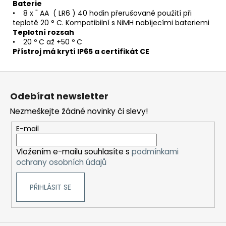
Baterie
• 8 x " AA ( LR6 ) 40 hodin přerušované použití při
teplotě 20 ° C. Kompatibilní s NiMH nabíjecími bateriemi
Teplotní rozsah
• 20 º C až +50 º C
Přístroj má krytí IP65 a certifikát CE
Z
á
Odebírat newsletter
p
Nezmeškejte žádné novinky či slevy!
a
t
E-mail
í
Vložením e-mailu souhlasíte s
podmínkami
ochrany osobních údajů
PŘIHLÁSIT SE