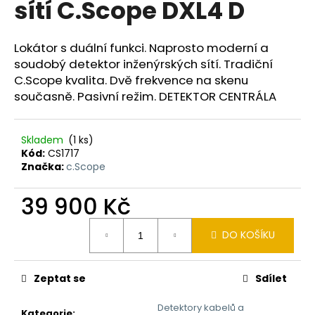
sítí C.Scope DXL4 D
a
j
Lokátor s duální funkci. Naprosto moderní a
í
soudobý detektor inženýrských sítí. Tradiční
t
C.Scope kvalita. Dvě frekvence na skenu
?
současně. Pasivní režim. DETEKTOR CENTRÁLA
Skladem
(1 ks)
Kód:
CS1717
HLEDAT
Značka:
c.Scope
39 900 Kč
D
Měrná
DO KOŠÍKU
cena:
o
p
o
Zeptat se
Sdílet
r
u
Detektory kabelů a
Kategorie
: