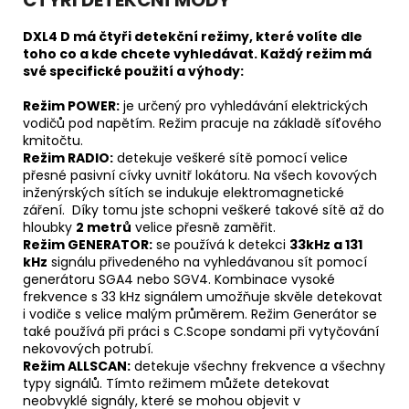
DXL4 D má čtyři detekční režimy, které volíte dle
toho co a kde chcete vyhledávat. Každý režim má
své specifické použití a výhody:
Režim POWER:
je určený pro vyhledávání elektrických
vodičů pod napětím. Režim pracuje na základě síťového
kmitočtu.
Režim RADIO:
detekuje veškeré sítě pomocí velice
přesné pasivní cívky uvnitř lokátoru. Na všech kovových
inženýrských sítích se indukuje elektromagnetické
záření. Díky tomu jste schopni veškeré takové sítě až do
hloubky
2 metrů
velice přesně zaměřit.
Režim GENERATOR:
se používá k detekci
33kHz a 131
kHz
signálu přivedeného na vyhledávanou sít pomocí
generátoru SGA4 nebo SGV4. Kombinace vysoké
frekvence s 33 kHz signálem umožňuje skvěle detekovat
i vodiče s velice malým průměrem. Režim Generátor se
také používá při práci s C.Scope sondami při vytyčování
nekovových potrubí.
Režim ALLSCAN:
detekuje všechny frekvence a všechny
typy signálů. Tímto režimem můžete detekovat
neobvyklé signály, které se mohou objevit v