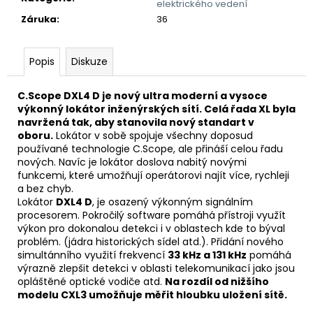
č
elektrického vedení
u
Záruka
:
36
j
e
m
Popis
Diskuze
e
C.Scope DXL4 D je nový ultra moderní a vysoce
výkonný lokátor inženýrských sítí. Celá řada XL byla
DETEKTOR
navržená tak, aby stanovila nový standart v
KOVŮ
oboru.
Lokátor v sobě spojuje všechny doposud
MINELAB
používané technologie C.Scope, ale přináší celou řadu
MANTICORE
nových. Navíc je lokátor doslova nabitý novými
(3
funkcemi, které umožňují operátorovi najít více, rychleji
SONDY
a bez chyb.
V
Lokátor
DXL4 D
, je osazený výkonným signálním
CENĚ)
procesorem. Pokročilý software pomáhá přístroji využít
49
výkon pro dokonalou detekci i v oblastech kde to býval
990
problém. (jádra historických sídel atd.). Přidání nového
Kč
simultánního využití frekvencí
33 kHz a 131 kHz
pomáhá
výrazně zlepšit detekci v oblasti telekomunikací jako jsou
opláštěné optické vodiče atd.
Na rozdíl od nižšího
modelu CXL3 umožňuje měřit hloubku uložení sítě.