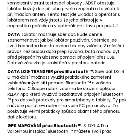
komplexní vlastní testovací obvody . ADST otestuje
lokátor každý den při jeho prvním zapnutí a to včetně
přijímacích antén. Tento test jde ukládat a operátor s
lokátorem má vždy jistotu že jeho přístroj je v
naprostém pořádku a v optimálním stavu pro použití.
DATA
: Lokátor možňuje sběr dat. Bude denně
zaznamenávat jak byl lokátor používán. Sběrnice jee
svojí kapacitou konstruována tak aby zvládla 12 měsíční
provoz než budou data přepisována. Data mohou být
před přepsáním uložena pomocí připojení přes USB.
Datová zásuvka je umístěná v prostoru baterie.
DATA LOG TRANSFER přes Bluetooth ™
: Sběr dat DXL4
D má další možnost využití praktického zaměření
vyhledávaných sítí pomocí Bluetooth ™ a vašeho
telefonu. C.Scope nabízí zdarma ke stažení aplikaci
RELAY App která využívá bezdrátové připojení Bluetooth
™ pro datové protokoly pro smartphony a tablety. Ty pak
můžete poslat e-mailem na vaše PC pro analýzu. To
poskytuje velmi praktický způsob okamžitého přenosu
dat z lokátoru.
GPS MAPOVÁNÍ přes Bluetooth ™
: S DXL 4 D a
volitelnou instalací Bluetooth ™ můžete svojí práci