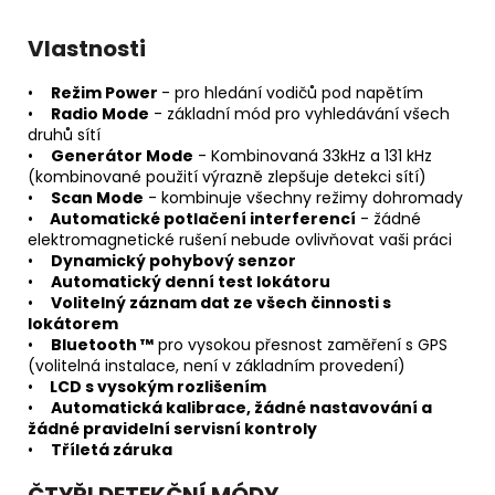
Vlastnosti
•
Režim Power
- pro hledání vodičů pod napětím
•
Radio Mode
- základní mód pro vyhledávání všech
druhů sítí
•
Generátor Mode
- Kombinovaná 33kHz a 131 kHz
(kombinované použití výrazně zlepšuje detekci sítí)
•
Scan Mode
- kombinuje všechny režimy dohromady
•
Automatické potlačení interferencí
- žádné
elektromagnetické rušení nebude ovlivňovat vaši práci
•
Dynamický pohybový senzor
•
Automatický denní test lokátoru
•
Volitelný záznam dat ze všech činnosti s
lokátorem
•
Bluetooth ™
pro vysokou přesnost zaměření s GPS
(volitelná instalace, není v základním provedení)
•
LCD s vysokým rozlišením
•
Automatická kalibrace, žádné nastavování a
žádné pravidelní servisní kontroly
•
Tříletá záruka
ČTYŘI DETEKČNÍ MÓDY