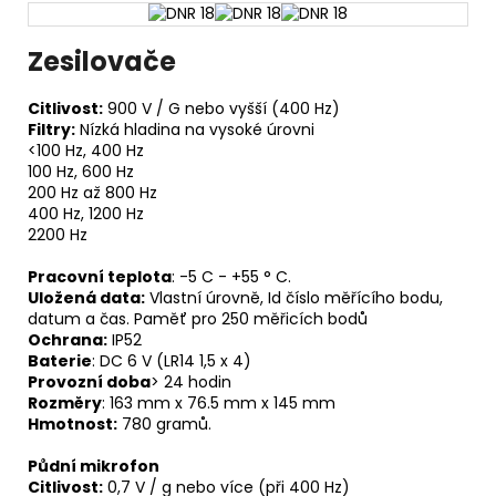
Zesilovače
Citlivost:
900 V / G nebo vyšší (400 Hz)
Filtry:
Nízká hladina na vysoké úrovni
<100 Hz, 400 Hz
100 Hz, 600 Hz
200 Hz až 800 Hz
400 Hz, 1200 Hz
2200 Hz
Pracovní teplota
: -5 C - +55 ° C.
Uložená data:
Vlastní úrovně, Id číslo měřícího bodu,
datum a čas. Paměť pro 250 měřicích bodů
Ochrana:
IP52
Baterie
: DC 6 V (LR14 1,5 x 4)
Provozní doba
> 24 hodin
Rozměry
: 163 mm x 76.5 mm x 145 mm
Hmotnost:
780 gramů.
Půdní mikrofon
Citlivost:
0,7 V / g nebo více (při 400 Hz)