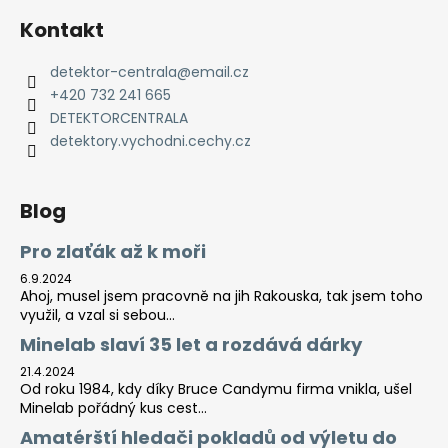
Kontakt
detektor-centrala
@
email.cz
+420 732 241 665
DETEKTORCENTRALA
detektory.vychodni.cechy.cz
Blog
Pro zlaťák až k moři
6.9.2024
Ahoj, musel jsem pracovně na jih Rakouska, tak jsem toho
využil, a vzal si sebou...
Minelab slaví 35 let a rozdává dárky
21.4.2024
Od roku 1984, kdy díky Bruce Candymu firma vnikla, ušel
Minelab pořádný kus cest...
Amatérští hledači pokladů od výletu do