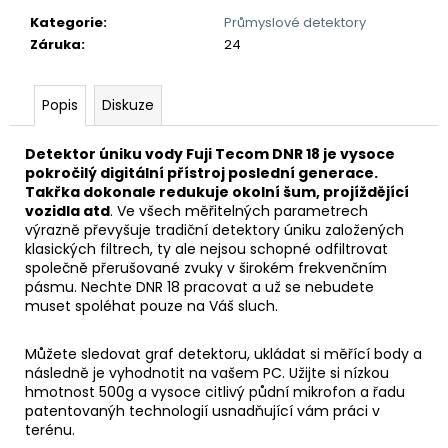
č
u
Kategorie
:
Průmyslové detektory
j
Záruka
:
24
e
m
Popis
Diskuze
e
Detektor úniku vody Fuji Tecom DNR 18 je vysoce
DETEKTOR
pokročilý digitální přístroj poslední generace.
KOVŮ
Takřka dokonale redukuje okolní šum, projíždějící
MINELAB
vozidla atd
. Ve všech měřitelných parametrech
VANQUISH
výrazně převyšuje tradiční detektory úniku založených
460
klasických filtrech, ty ale nejsou schopné odfiltrovat
9
společně přerušované zvuky v širokém frekvenčním
690
pásmu. Nechte DNR 18 pracovat a už se nebudete
Kč
muset spoléhat pouze na Váš sluch.
Můžete sledovat graf detektoru, ukládat si měřící body a
následně je vyhodnotit na vašem PC. Užijte si nízkou
hmotnost 500g a vysoce citlivý půdní mikrofon a řadu
patentovanýh technologií usnadňující vám práci v
terénu.