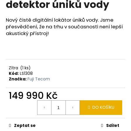
detektor úniků vody
a
j
Nový čistě digitální lokátor úniků vody. Jsme
í
přesvědčení, že na trhu v současnosti není lepší
t
akustický přístroj!
?
Zítra
(1 ks)
HLEDAT
Kód:
LS1308
Značka:
Fuji Tecom
149 990 Kč
D
o
Měrná
p
DO KOŠÍKU
cena:
o
r
u
Zeptat se
Sdílet