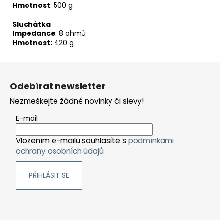
Hmotnost
: 500 g
Sluchátka
Impedance
: 8 ohmů
Hmotnost:
420 g
Z
á
Odebírat newsletter
p
Nezmeškejte žádné novinky či slevy!
a
t
E-mail
í
Vložením e-mailu souhlasíte s
podmínkami
ochrany osobních údajů
PŘIHLÁSIT SE