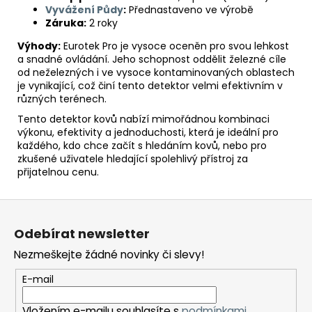
Vyvážení Půdy
:
Přednastaveno ve výrobě
Záruka:
2 roky
Výhody:
Eurotek Pro je vysoce oceněn pro svou lehkost
a snadné ovládání. Jeho schopnost oddělit železné cíle
od neželezných i ve vysoce kontaminovaných oblastech
je vynikající, což činí tento detektor velmi efektivním v
různých terénech.
Tento detektor kovů nabízí mimořádnou kombinaci
výkonu, efektivity a jednoduchosti, která je ideální pro
každého, kdo chce začít s hledáním kovů, nebo pro
zkušené uživatele hledající spolehlivý přístroj za
přijatelnou cenu.
Z
á
Odebírat newsletter
p
Nezmeškejte žádné novinky či slevy!
a
t
E-mail
í
Vložením e-mailu souhlasíte s
podmínkami