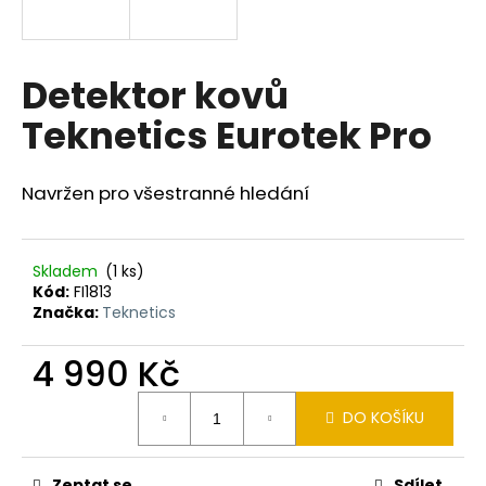
a
j
í
Detektor kovů
t
Teknetics Eurotek Pro
?
Navržen pro všestranné hledání
HLEDAT
Skladem
(1 ks)
Kód:
FI1813
Značka:
Teknetics
D
4 990 Kč
o
p
Měrná
o
DO KOŠÍKU
cena:
r
u
Zeptat se
Sdílet