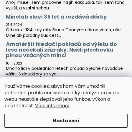
Ahoj, musel jsem pracovně na jih Rakouska, tak jsem toho
využil, a vzal si sebou...
Minelab slaví 35 let a rozdává dárky
21.4.2024
Od roku 1984, kdy díky Bruce Candymu firma vnikla, ušel
Minelab pořádný kus cest...
Amatérští hledači pokladů od výletu do
lesa nečekali zázraky. Našli plechovku
plnou vzácných mincí
16.11.2023
Mnoho lidí v posledních letech propadlo jedné novodobé
vášni. S detektory se vyd...
Používáme cookies, abychom Vám umožnili
pohodlné prohlížení webu a díky analýze provozu
Tara-print
webu neustále zlepšovali jeho funkce, výkon a
použitelnost.
Více informací
Nastavení
Vytvořil Shoptet