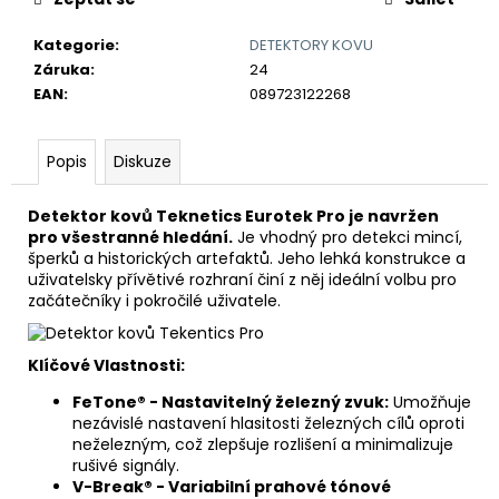
č
u
Kategorie
:
DETEKTORY KOVU
j
Záruka
:
24
e
EAN
:
089723122268
m
e
Popis
Diskuze
DETEKTOR
KOVŮ
Detektor kovů Teknetics Eurotek Pro je navržen
MINELAB
pro všestranné hledání.
Je vhodný pro detekci mincí,
X-
šperků a historických artefaktů. Jeho lehká konstrukce a
TERRA
uživatelsky přívětivé rozhraní činí z něj ideální volbu pro
ELITE
začátečníky i pokročilé uživatele.
(ZDARMA
DOHLEDÁVAČKA
PRO-
FIND40)
Klíčové Vlastnosti:
12
FeTone® - Nastavitelný železný zvuk:
Umožňuje
490
nezávislé nastavení hlasitosti železných cílů oproti
Kč
neželezným, což zlepšuje rozlišení a minimalizuje
rušivé signály.
V-Break® - Variabilní prahové tónové