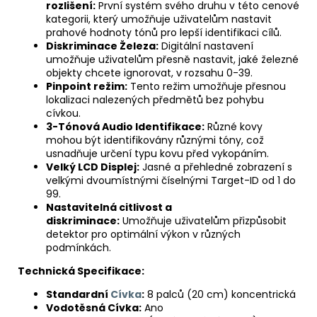
rozlišení:
První systém svého druhu v této cenové
kategorii, který umožňuje uživatelům nastavit
prahové hodnoty tónů pro lepší identifikaci cílů.
Diskriminace Železa:
Digitální nastavení
umožňuje uživatelům přesně nastavit, jaké železné
objekty chcete ignorovat, v rozsahu 0-39.
Pinpoint režim:
Tento režim umožňuje přesnou
lokalizaci nalezených předmětů bez pohybu
cívkou.
3-Tónová Audio Identifikace:
Různé kovy
mohou být identifikovány různými tóny, což
usnadňuje určení typu kovu před vykopáním.
Velký LCD Displej:
Jasné a přehledné zobrazení s
velkými dvoumístnými číselnými Target-ID od 1 do
99.
Nastavitelná citlivost a
diskriminace:
Umožňuje uživatelům přizpůsobit
detektor pro optimální výkon v různých
podmínkách.
Technická Specifikace:
Standardní
Cívka
:
8 palců (20 cm) koncentrická
Vodotěsná Cívka:
Ano