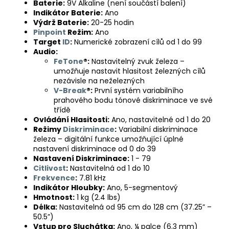
Baterie:
9V Alkaline (není součástí balení)
Indikátor Baterie:
Ano
Výdrž Baterie:
20-25 hodin
Pinpoint
Režim:
Ano
Target
ID
:
Numerické zobrazení cílů od 1 do 99
Audio:
FeTone
®:
Nastavitelný zvuk železa –
umožňuje nastavit hlasitost železných cílů
nezávisle na neželezných
V-Break
®:
První systém variabilního
prahového bodu tónové diskriminace ve své
třídě
Ovládání Hlasitosti:
Ano, nastavitelné od 1 do 20
Režimy
Diskriminace
:
Variabilní diskriminace
železa – digitální funkce umožňující úplné
nastavení diskriminace od 0 do 39
Nastavení Diskriminace:
1 - 79
Citlivost
:
Nastavitelná od 1 do 10
Frekvence
:
7.81 kHz
Indikátor Hloubky:
Ano, 5-segmentový
Hmotnost:
1 kg (2.4 lbs)
Délka:
Nastavitelná od 95 cm do 128 cm (37.25” –
50.5”)
Vstup pro Sluchátka:
Ano, ¼ palce (6.3 mm)