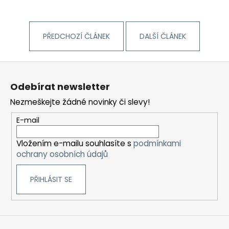
PŘEDCHOZÍ ČLÁNEK
DALŠÍ ČLÁNEK
Z
á
Odebírat newsletter
p
Nezmeškejte žádné novinky či slevy!
a
t
E-mail
í
Vložením e-mailu souhlasíte s
podmínkami
ochrany osobních údajů
PŘIHLÁSIT SE