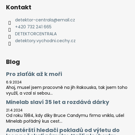
Kontakt
detektor-centrala
@
email.cz
+420 732 241 665
DETEKTORCENTRALA
detektory.vychodni.cechy.cz
Blog
Pro zlaťák až k moři
6.9.2024
Ahoj, musel jsem pracovně na jih Rakouska, tak jsem toho
využil, a vzal si sebou...
Minelab slaví 35 let a rozdává dárky
21.4.2024
Od roku 1984, kdy díky Bruce Candymu firma vnikla, ušel
Minelab pořádný kus cest...
Amatérští hledači pokladů od výletu do