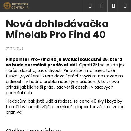
K
Přejít
Hledat
Náku
M
Přihlášen
na
o
obsah
Zpět
Zpět
košík
š
Nová dohledávačka
í
C
Minelab Pro Find 40
k
o
p
21.7.2023
o
Pinpointer Pro-Find 40 je evolucí současné 35, která
t
se bude normálně prodávat dál.
Oproti 35tce je zde jak
ř
nárůst dosahu, tak citlivosti. Pinpointer má navíc také
e
funkci „vyvážení“, která dovolí práci z vyšším nastavením
citlivosti i v hodně problematických půdách. A to znovu
b
přináší jak klidnější práci, tak větší dosah i v takových
u
podmínkách.
j
Hledačům pak jistě udělá radost, že cena 40 tky i když by
e
to měl být nejcitlivější a nejhlubší pinpointer zůstala velice
příznivá.
t
e
n